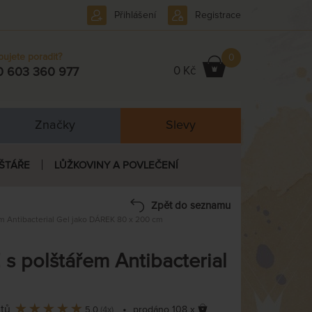
Přihlášení
Registrace
bujete poradit?
0
0 Kč
0 603 360 977
Značky
Slevy
ŠTÁŘE
LŮŽKOVINY A POVLEČENÍ
Zpět do seznamu
m Antibacterial Gel jako DÁREK 80 x 200 cm
 polštářem Antibacterial
ntů
•
prodáno 108 x
5,0
(4x)