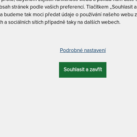
7
sah stránek podle vašich preferencí. Tlačítkem „Souhlasit a 
T
 a budeme tak moci předat údaje o používání našeho webu z
p
h a sociálních sítích případně taky na dalších webech.
-
7
áda a klouby - AKCE s polštářem
 cm
Podrobné nastavení
Souhlasit a zavřít
CELKOVÁ
Tuhost 6/7
ZÁRUKA
PROFILACE
VÝŠKA
Záruka 6 le
24 cm
6 let
profilace Cube Care
Partnerská
tuhostmi
Oboustran
MATERIÁL POTAHU
u + antibakteriální + odvětrávací systém + Tencel /
MATRACE TRO
Lyocell