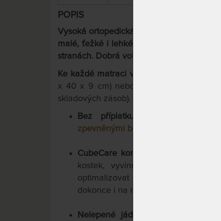
POPIS
Vysoká ortopedická zónová matrace MED
malé, ťežké i lehké. Nabízí 4 komfortní po
stranách. Dobrá volba pro bolavá záda a 
Ke každé matraci
vám navíc přiložíme
po
x 40 x 9 cm) nebo
Talisman GELTOUC
skladových zásob).
Bez příplatku máte možnost o
zpevněnými boky
pro snažší vstávání
CubeCare komfortní profilace.
Obě s
kostek, vyvinutou pro zdravotní
optimalizovat rozložení tlaku a p
dokonce i na matracích tužší konstru
Nelepené jádro
pro maximální hyg