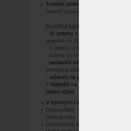
Funkční potah Medical Concept VI
Tencel® Lyocell®.
Dvojdílná konstrukce:
-
½ potahu s paměťovou pěnou
(vy
pratelná na 30 °C, ždímání na nízké 
- ½ potahu s dutými vlákny (pratelná
- odolné šití OverLock
-
ventilační mřížka s funkcí Thermo 
eliminace vlhkosti
≈
ležením na paměťové straně potahu
≈ ležením na klimatizační straně p
izolaci lůžka
V typických i atypických rozměrech
Doporučené uložení: pevné i polo
laťkové rošty
Doporučená
maximální nosnost do 1