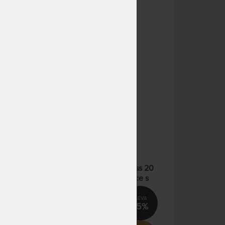
odesíláme do 10 - 20 prac.
13 508 Kč
dnů
NA OBJEDNÁVKU
12 526 Kč
odesíláme do 10 - 20 prac.
14 736 Kč
dnů
NA OBJEDNÁVKU
13 778 Kč
odesíláme do 10 - 20 prac.
16 210 Kč
dnů
NA OBJEDNÁVKU
12 526 Kč
odesíláme do 10 - 20 prac.
14 736 Kč
dnů
NA OBJEDNÁVKU
15 031 Kč
odesíláme do 10 - 20 prac.
17 683 Kč
dnů
SUPER FOX BLUE Wellness 20
cm - antibakteriální matrace s
NA OBJEDNÁVKU
22 045 Kč
hybridní a HR pěnou – AKCE
odesíláme do 10 - 20 prac.
25 935 Kč
„Férové ceny“
dnů
%
15%
NA OBJEDNÁVKU
20 041 Kč