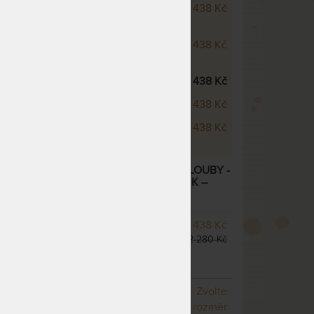
dical HEAVEN - se zpevněnými
10 438 Kč
dical HEAVEN - bez zpevněných
10 438 Kč
ical - bez zpevněných boků
10 438 Kč
ical - se zpevněnými boky
10 438 Kč
ical - jeden zpevněný bok
10 438 Kč
L - MATRACE PRO BOLAVÉ ZÁDA A KLOUBY -
ÁŘEM ANTIBACTERIAL GEL JAKO DÁREK
–
SKLADEM 2 KS
odesíláme
10 438 Kč
do 1 - 2 prac. dnů
12 280 Kč
(další z ext. skladu do 5
prac. dnů)
NA OBJEDNÁVKU
Zvolte
odesíláme do 10 - 20 prac.
rozměr