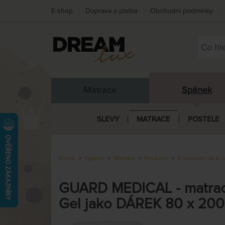
E-shop
Doprava a platba
Obchodní podmínky
Matrace
Spánek
SLEVY
MATRACE
POSTELE
Home
Spánek
Matrace
Pro koho
S nosností do & n
GUARD MEDICAL - matrace 
Gel jako DÁREK 80 x 20