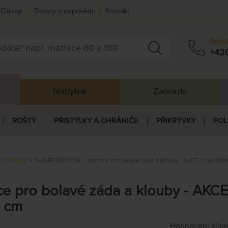
Články
Dotazy a odpovědi
Kontakt
Potře
+42
Nábytek
Zahrada
ROŠTY
PŘISTÝLKY A CHRÁNIČE
PŘIKRÝVKY
POL
ad 150 kg
GUARD MEDICAL - matrace pro bolavé záda a klouby - AKCE s polštáře
pro bolavé záda a klouby - AKCE s
0 cm
Hodnocení klie