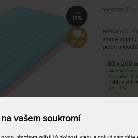
Výrobce:
Trop
15%
Matrace ze st
straně potahu 
páteři a kloub
80 x 200 
skladem 1 ks,
o
do 5 prac. dnů
(další na obje
prac. dnů)
Tento produkt si
 na vašem soukromí
T
v
2
roto, abychom zajistili funkčnosti webu a pokud nám dáte so