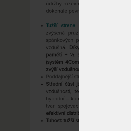
údržby rozevřením a provětráním. Dí
dokonale pevná.
Tužší strana matrace
.
Studená pěn
zvýšená pružnost) je vzdušná a 
spánkových poloh bez zvýšené ná
vzdušná.
Díky konstrukci matrace 
pamětí + ½ s dutým vláknem) si o
(systém 4Comfort): Paměťová pěna zv
zvýší vzdušnost a izolaci lůžka.
Poddajnější strana matrace
.
Studená 
Střední část jádra
je tvořena hybrid
vzdušnosti, termoregulace, pružnost
hybridní – kombinuje výhody všech 
tvar spojovací vlnky
SpineProtecto
efektivní distribuci tlaku s odlišením
Tuhost: tužší strana 8 - 9 + měkčí str