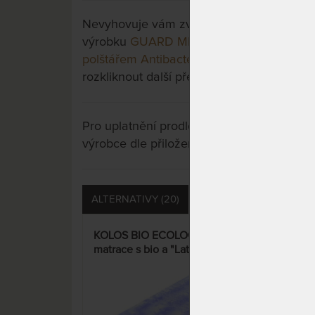
Nevyhovuje vám zvolená varianta výrobku?
výrobku
GUARD MEDICAL - matrace pro bo
polštářem Antibacterial Gel jako DÁREK
a 
rozkliknout další přes tlačítko "Zobrazit vš
Pro uplatnění prodloužené záruky je nutn
výrobce dle přiložených instrukcí u výrobk
ALTERNATIVY (20)
PŘÍSLUŠENSTVÍ (14)
KOLOS BIO ECOLOGY 24 cm -
ROM
matrace s bio a "Latex-Gel
orto
Touch" pěnou
kok
pol
15%