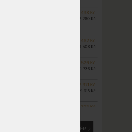
dnů
SKLADEM 1 KS
odesíláme
10 438 Kč
do 5 prac. dnů
12 280 Kč
(další na objednávku do 10
- 20 prac. dnů)
NA OBJEDNÁVKU
11 482 Kč
odesíláme do 10 - 20 prac.
13 508 Kč
dnů
m
NA OBJEDNÁVKU
12 526 Kč
odesíláme do 10 - 20 prac.
14 736 Kč
dnů
NA OBJEDNÁVKU
18 371 Kč
odesíláme do 10 - 20 prac.
21 613 Kč
dnů
NA OBJEDNÁVKU
16 703 Kč
ZOBRAZIT VŠECHNY VARIANTY
odesíláme do 10 - 20 prac.
19 650 Kč
dnů
EM O VLASTNÍ, ATYPICKÝ ROZMĚR
NA OBJEDNÁVKU
20 876 Kč