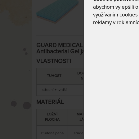
abychom vylepšili ob
využíváním cookies
reklamy v reklamníc
GUARD MEDICAL - matrace pro bolavé z
Antibacterial Gel jako DÁREK 80 x 200
VLASTNOSTI
DOPORUČENÁ
SNÍMATELNÝ
TUHOST
NOSNOST
POTAH
střední + tvrdší
150 kg
ano
MATERIÁL
LOŽNÍ
MATERIÁL
PLOCHA
JÁDRA
s paměťovou pěno
studená pěna
studená pěna