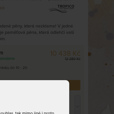
ico
udené pěny, která nezklame! V jedné
je paměťová pěna, která odlehčí vaší
ům.
10 438 Kč
cm
desíláme
12 280 Kč
dnávku do 10 - 20
 již zakoupilo
108
zákazníků.
ENCEL TROPICO bílá - prostěradlo pro
ysoké i atypické matrace 90 - 100 x 200 -
20 cm
uhlas, tak mimo jiné i proto