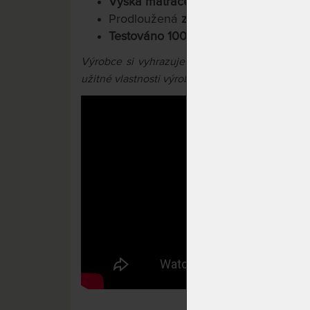
Výška matrace cca 24 cm
Prodloužená
záruka 6 let na jádro m
Testováno 100.000x
Výrobce si vyhrazuje právo na případné barev
užitné vlastnosti výrobků.