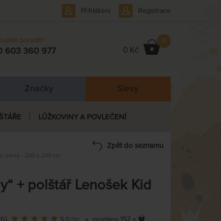
Přihlášení
Registrace
bujete poradit?
0
0 Kč
0 603 360 977
Značky
Slevy
ŠTÁŘE
LŮŽKOVINY A POVLEČENÍ
Zpět do seznamu
o dárek - 200 x 200 cm
“ + polštář Lenošek Kid
ntů
•
prodáno 152 x
5,0
(1x)