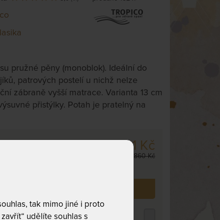
ico
lasika
su pružné pěny (monoblok). Ideální do
íků, patrových postelí u nichž nelze
oční zábraně vyšší matrace. Varianta 13 cm
výsuvné přistýlky. Potah je pratelný na
8 381 Kč
 cm
,
odesíláme
9 860 Kč
. dnů
 již zakoupilo
152
zákazníků.
uhlas, tak mimo jiné i proto
ROPICO POLYCOTTON MEDICAL -
zavřít“ udělíte souhlas s