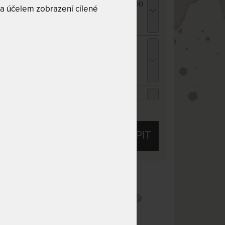
atracový chránič - praní na 95 °C 200 x 200
a účelem zobrazení cílené
m
 276 Kč
chci slevu
81 Kč
opper VISCO MEDIDRY KOMPRI 4 cm -
rchní matrace z paměťové pěny - AKCE
Férové ceny" 200 x 200 cm
 166 Kč
chci slevu
314 Kč
ENCEL TROPICO bílá - prostěradlo pro
ysoké i atypické matrace 180 - 200 x 200 -
ZOBRAZIT VŠECHNY SLEVY A SLUŽBY
20 cm
 053 Kč
chci slevu
67 Kč
KOUPIT
ENCEL TROPICO kakaová - prostěradlo pro
ysoké i atypické matrace 180 - 200 x 200 -
20 cm
 053 Kč
chci slevu
67 Kč
 10
Tuhost 6 z 10
ENCEL TROPICO antracitová - prostěradlo
l
Snímatelný potah
ro vysoké i atypické matrace 180 - 200 x
00 - 220 cm