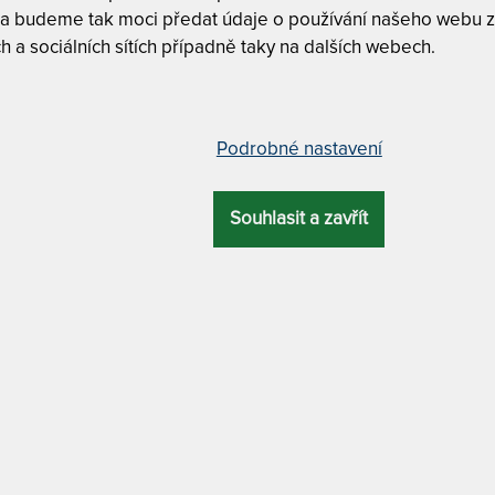
m
 a budeme tak moci předat údaje o používání našeho webu z
c
h a sociálních sítích případně taky na dalších webech.
1
T
v
"
Podrobné nastavení
 – AKCE „Férové ceny“ + polštář
4
T
Souhlasit a zavřít
v
2
Á
ZÁRUKA
PROFILACE
DALŠÍ VÝHODA
1
T
3 roky
5 zón
matrace bez lepidel
v
2
1
Tuhost 5 z
DRA
MATERIÁL POTAHU
T
Bez lepide
p
a
praní na 95 °C
2