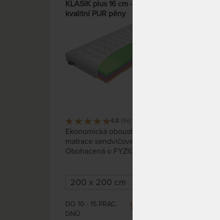
KLASIK plus 16 cm - matrace z
UNI
kvalitní PUR pěny
komf
děti
19%
4,8
(9x)
173 x
Ekonomická oboustranná
Pří
matrace sendvičového typu.
prov
Obohacená o FYZIOSYSTÉM,
který zajistí uvolnění páteře a
bederní části těla během
spánku.
DO 10 - 15 PRAC.
SKLA
12 200 Kč
DNŮ
DO 1
15 128 Kč