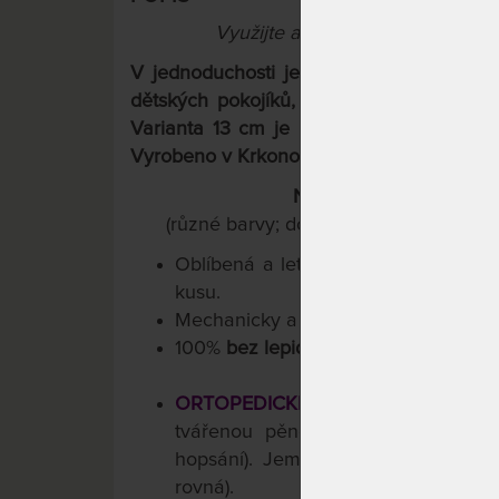
Využijte aktuální slevy "Férové c
V jednoduchosti je síla. Matrace z 1 ku
dětských pokojíků, patrových postelí, u 
Varianta 13 cm je určena pro výsuvné při
Vyrobeno v Krkonoších.
Navíc teď s dárkem pol
(různé barvy; do rozměru 120x200 cm
Oblíbená a lety prověřená konstruk
kusu.
Mechanicky a ergonomicky testován
100%
bez lepidel
. Ideální pro děti a d
ORTOPEDICKÉ 5-ZÓNOVÉ JÁDRO
tvářenou pěnou Flexifoam® XF sk
hopsání). Jemně profilovaná poddaj
rovná).