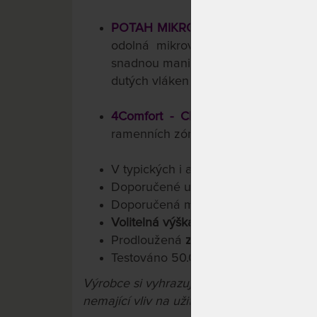
POTAH MIKROFÁZE - DOKONALÁ 
odolná mikrovlákna, prošívání, kter
snadnou manipulaci a možnost nepřet
dutých vláken (termoizolace).
4Comfort - CHYTRÉ ŘEŠENÍ
: 4 růz
ramenních zón a různé profilaci stra
V typických i atypických rozměrech
Doporučené uložení: pevné i polohov
Doporučená maximální nosnost do 1
Volitelná výška matrace cca 13/15/18
Prodloužená
záruka 3 roky
na jádro
Testováno 50.000x
Výrobce si vyhrazuje právo na případné 
nemající vliv na užitné vlastnosti výrobků.