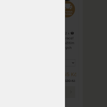
NA OBJEDNÁVKU
5 670 Kč
odesíláme do 10 - 20 prac.
6 670 Kč
dnů
NA OBJEDNÁVKU
7 087 Kč
odesíláme do 10 - 20 prac.
8 338 Kč
dnů
3,5
(2x)
x
82 x
Za 1 cenu dostanete 2 matrace!
NA OBJEDNÁVKU
7 087 Kč
Matrace střední třídy s použitím
odesíláme do 10 - 20 prac.
8 338 Kč
kvalitních materiálů v různých
dnů
 a
výškách. Oboustranná s
možností volby té správne
NA OBJEDNÁVKU
3 544 Kč
tuhosti. Obohacená o
odesíláme do 10 - 20 prac.
4 169 Kč
FYZIOSYSTÉM, který zajistí
dnů
uvolnění páteře a bederní části
DO 10 - 15 PRAC.
 Kč
22 765 Kč
těla během spánku.
NA OBJEDNÁVKU
3 544 Kč
DNŮ
70 Kč
45 530 Kč
odesíláme do 10 - 20 prac.
4 169 Kč
dnů
PROHLÉDNOUT
NA OBJEDNÁVKU
3 544 Kč
odesíláme do 10 - 20 prac.
4 169 Kč
dnů