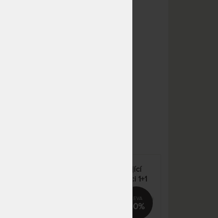
NA OBJEDNÁVKU
6 443 Kč
odesíláme do 10 - 20 prac.
7 580 Kč
dnů
NA OBJEDNÁVKU
6 443 Kč
odesíláme do 10 - 20 prac.
7 580 Kč
dnů
NA OBJEDNÁVKU
6 443 Kč
odesíláme do 10 - 20 prac.
7 580 Kč
dnů
m
NA OBJEDNÁVKU
8 381 Kč
odesíláme do 10 - 20 prac.
9 860 Kč
dnů
NA OBJEDNÁVKU
3 544 Kč
odesíláme do 10 - 20 prac.
4 169 Kč
ce
ERGOFLEX 14 cm - vynikající
dnů
poměr kvality a ceny v akci 1+1
NA OBJEDNÁVKU
3 544 Kč
odesíláme do 10 - 20 prac.
4 169 Kč
2%
50%
dnů