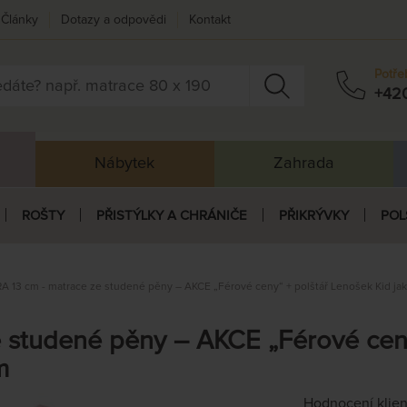
Články
Dotazy a odpovědi
Kontakt
Potře
+42
Nábytek
Zahrada
ROŠTY
PŘISTÝLKY A CHRÁNIČE
PŘIKRÝVKY
POL
A 13 cm - matrace ze studené pěny – AKCE „Férové ceny“ + polštář Lenošek Kid jak
 studené pěny – AKCE „Férové ceny
m
Hodnocení klie