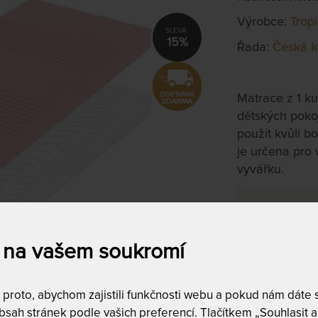
Výrobce:
Trop
15%
Řada:
Česká k
Matrace z 1 ku
dětských pokoj
použít kvůli b
je určena pro 
vyvářku.
200 x 200
na objednávku
do 10 - 20 prac
 na vašem soukromí
Tento produkt si
roto, abychom zajistili funkčnosti webu a pokud nám dáte so
T
sah stránek podle vašich preferencí. Tlačítkem „Souhlasit a 