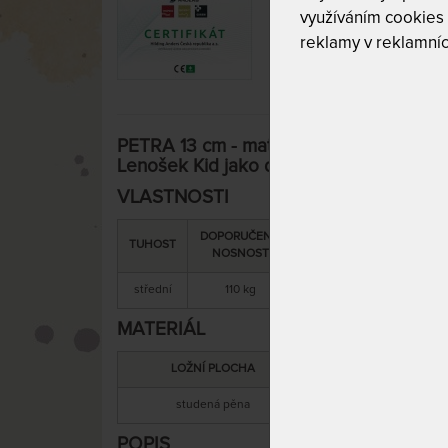
využíváním cookies
reklamy v reklamníc
PETRA 13 cm - matrace ze studené pěny
Lenošek Kid jako dárek - 200 x 200 cm
VLASTNOSTI
DOPORUČENÁ
SNÍMATELNÝ
CELKOV
TUHOST
NOSNOST
POTAH
VÝŠKA
střední
110 kg
ano
13 cm
MATERIÁL
LOŽNÍ PLOCHA
MATERIÁL JÁ
studená pěna
studená pěn
POPIS