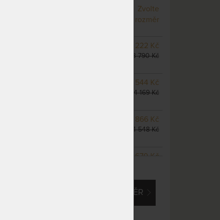
NA OBJEDNÁVKU
Zvolte
odesíláme do 10 - 20 prac.
rozměr
dnů
NA OBJEDNÁVKU
3 222 Kč
odesíláme do 10 - 20 prac.
3 790 Kč
dnů
NA OBJEDNÁVKU
3 544 Kč
odesíláme do 10 - 20 prac.
4 169 Kč
dnů
m
NA OBJEDNÁVKU
3 866 Kč
odesíláme do 10 - 20 prac.
4 548 Kč
dnů
NA OBJEDNÁVKU
5 670 Kč
ZOBRAZIT VŠECHNY VARIANTY
odesíláme do 10 - 20 prac.
6 670 Kč
dnů
EM O VLASTNÍ, ATYPICKÝ ROZMĚR
NA OBJEDNÁVKU
5 160 Kč
odesíláme do 10 - 20 prac.
6 070 Kč
dnů