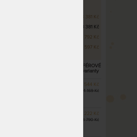
 053 Kč
chci slevu
67 Kč
RA - VÝŠKOVÉ VARIANTY
m
8 381 Kč
cm
8 381 Kč
cm
9 792 Kč
cm
12 597 Kč
 MATRACE ZE STUDENÉ PĚNY – AKCE „FÉROVÉ
ÁŘ LENOŠEK KID JAKO DÁREK
– další varianty
SKLADEM 3 KS
odesíláme
3 544 Kč
do 1 - 2 prac. dnů
4 169 Kč
(další na objednávku do 10
- 20 prac. dnů)
SKLADEM 2 KS
odesíláme
3 222 Kč
do 1 - 2 prac. dnů
3 790 Kč
(další z ext. skladu do 5
prac. dnů)