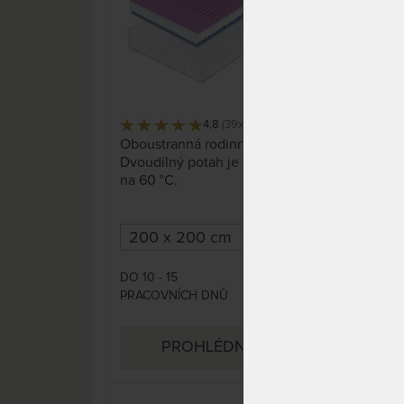
4,8
(39x)
1 692 x
Oboustranná rodinná matrace.
Skvě
Dvoudílný potah je možné prát
prof
na 60 °C.
spá
DO 10 - 15
DO 1
7 815 Kč
PRACOVNÍCH DNŮ
DNŮ
PROHLÉDNOUT