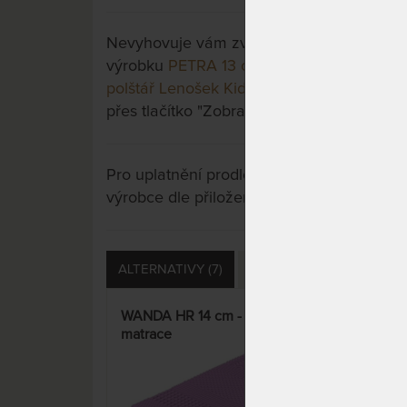
Nevyhovuje vám zvolená varianta výrobku?
výrobku
PETRA 13 cm - matrace ze stude
polštář Lenošek Kid jako dárek
a třeba si v
přes tlačítko "Zobrazit všechny varianty".
Pro uplatnění prodloužené záruky je nutn
výrobce dle přiložených instrukcí u výrobk
ALTERNATIVY (7)
PŘÍSLUŠENSTVÍ (9)
D
WANDA HR 14 cm - vzdušná
Poh
matrace
obou
sen