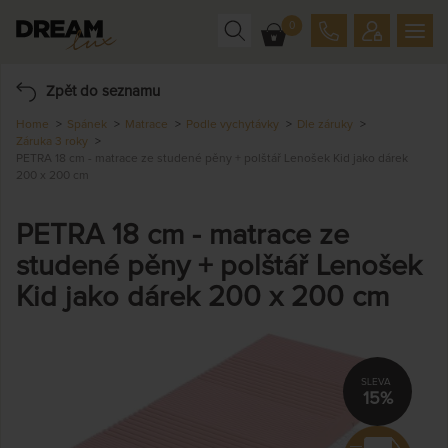
0
Zpět do seznamu
Home
Spánek
Matrace
Podle vychytávky
Dle záruky
Záruka 3 roky
PETRA 18 cm - matrace ze studené pěny + polštář Lenošek Kid jako dárek
200 x 200 cm
PETRA 18 cm - matrace ze
studené pěny + polštář Lenošek
Kid jako dárek 200 x 200 cm
15%