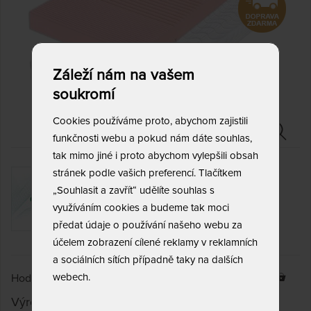
Záleží nám na vašem
soukromí
Cookies používáme proto, abychom zajistili
funkčnosti webu a pokud nám dáte souhlas,
tak mimo jiné i proto abychom vylepšili obsah
stránek podle vašich preferencí. Tlačítkem
„Souhlasit a zavřít“ udělíte souhlas s
využíváním cookies a budeme tak moci
předat údaje o používání našeho webu za
účelem zobrazení cílené reklamy v reklamních
a sociálních sítích případně taky na dalších
webech.
Hodnocení klientů
Prodáno 19 x
4,5
(2x)
Výrobce:
Tropico