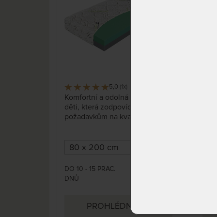
5,0
(1x)
25 x
Komfortní a odolná matrace pro
Kval
děti, která zodpovídá
pam
požadavkům na kvalitní spánek
pot
našich nejdražších. Volitelná
zaji
výška a tuhost podle Vašich
Komf
potřeb.
pota
DO 10 - 15 PRAC.
DO 2
8 310 Kč
DNŮ
PRA
PROHLÉDNOUT