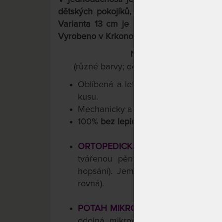
dětských pokojíků, patrových postelí, u 
Varianta 13 cm je určena pro výsuvné při
Vyrobeno v Krkonoších.
Navíc teď s dárkem pol
(různé barvy; do rozměru 120x200 cm
Oblíbená a lety prověřená konstruk
kusu.
Mechanicky a ergonomicky testován
100%
bez lepidel
. Ideální pro děti a d
ORTOPEDICKÉ 5-ZÓNOVÉ JÁDRO
tvářenou pěnou Flexifoam® XF sk
hopsání). Jemně profilovaná poddaj
rovná).
POTAH MIKROFÁZE - DOKONALÁ 
odolná mikrovlákna, prošívání, kter