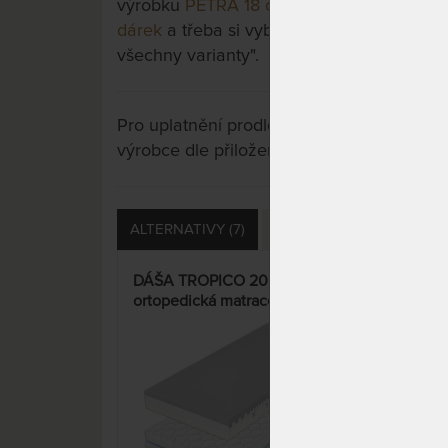
výrobku
PETRA 18 cm - matrace ze studen
dárek
a třeba si vyberete jinou. Stačí si ro
všechny varianty".
Pro uplatnění prodloužené záruky je nutn
výrobce dle přiložených instrukcí u výrobk
ALTERNATIVY (7)
PŘÍSLUŠENSTVÍ (3)
D
DÁŠA TROPICO 20 cm -
JUN
ortopedická matrace s hybridní
pro 
pěnou + polštář Lenošek Kid
jako dárek
15%