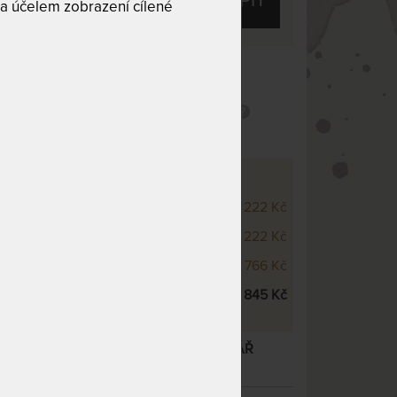
KOUPIT
a účelem zobrazení cílené
 10
Tuhost 6 z 10
l
Snímatelný potah
RA - VÝŠKOVÉ VARIANTY
m
3 222 Kč
cm
3 222 Kč
cm
3 766 Kč
cm
4 845 Kč
 MATRACE ZE STUDENÉ PĚNY + POLŠTÁŘ
JAKO DÁREK
– další varianty