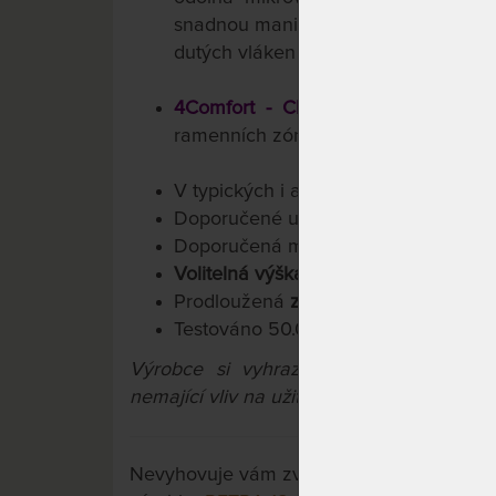
snadnou manipulaci a možnost nepřet
dutých vláken (termoizolace).
4Comfort - CHYTRÉ ŘEŠENÍ
: 4 růz
ramenních zón a různé profilaci stra
V typických i atypických rozměrech
Doporučené uložení: pevné i polohov
Doporučená maximální nosnost do 1
Volitelná výška matrace cca 13/15/18
Prodloužená
záruka 3 roky
na jádro
Testováno 50.000x
Výrobce si vyhrazuje právo na přípa
nemající vliv na užitné vlastnosti výrobků.
Nevyhovuje vám zvolená varianta výrobku?