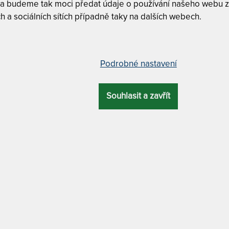
 a budeme tak moci předat údaje o používání našeho webu z
h a sociálních sítích případně taky na dalších webech.
Tuhost 5 z
 + polštář Lenošek Kid jako dárek
Podrobné nastavení
Bez lepide
Souhlasit a zavřít
MATRACE PET
Á
ZÁRUKA
PROFILACE
DALŠÍ VÝHODA
Petra 9 c
3 roky
5 zón
matrace bez lepidel
Petra 13 
Petra 15 
Petra 18 
DRA
MATERIÁL POTAHU
a
praní na 95 °C
PETRA 18 CM -
LENOŠEK KID 
su pružné pěny (monoblok). Ideální do