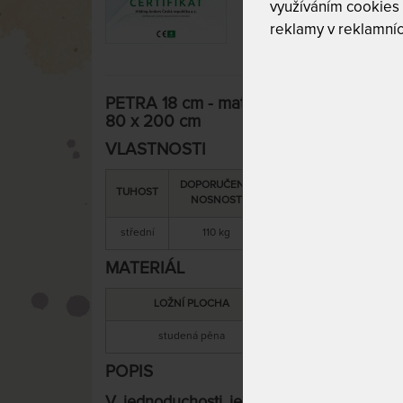
využíváním cookies
reklamy v reklamníc
PETRA 18 cm - matrace ze studené pěny
80 x 200 cm
VLASTNOSTI
DOPORUČENÁ
SNÍMATELNÝ
CELKOV
TUHOST
NOSNOST
POTAH
VÝŠKA
střední
110 kg
ano
18 cm
MATERIÁL
LOŽNÍ PLOCHA
MATERIÁL JÁ
studená pěna
studená pěn
POPIS
V jednoduchosti je síla. Matrace z 1 ku