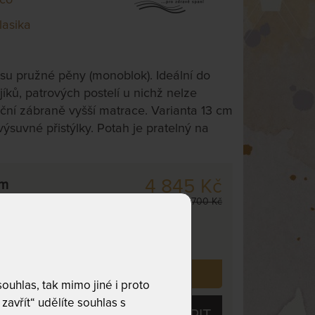
lasika
su pružné pěny (monoblok). Ideální do
íků, patrových postelí u nichž nelze
oční zábraně vyšší matrace. Varianta 13 cm
výsuvné přistýlky. Potah je pratelný na
4 845 Kč
cm
odesíláme
5 700 Kč
dnávku do 10 - 20
 již zakoupilo
19
zákazníků.
uhlas, tak mimo jiné i proto
zavřít“ udělíte souhlas s