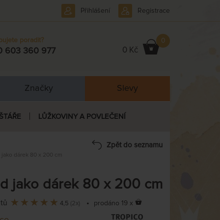
Přihlášení
Registrace
bujete poradit?
0
0 Kč
0 603 360 977
Značky
Slevy
ŠTÁŘE
LŮŽKOVINY A POVLEČENÍ
Zpět do seznamu
 jako dárek 80 x 200 cm
id jako dárek 80 x 200 cm
ntů
•
prodáno 19 x
4,5
(2x)
ico