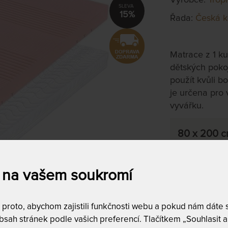
15%
Řada:
Česká k
Matrace z 1 ku
dětských pokoj
použít kvůli b
je určena pro 
vyvářku.
80 x 200 
skladem 2 ks,
do 5 prac. dnů
(další na obje
 na vašem soukromí
prac. dnů)
Tento produkt si
roto, abychom zajistili funkčnosti webu a pokud nám dáte so
sah stránek podle vašich preferencí. Tlačítkem „Souhlasit a 