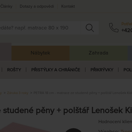
Články
Dotazy a odpovědi
Kontakt
Potře
+42
Nábytek
Zahrada
ROŠTY
PŘISTÝLKY A CHRÁNIČE
PŘIKRÝVKY
POL
ky
Záruka 3 roky
PETRA 18 cm - matrace ze studené pěny + polštář Lenošek Kid
 studené pěny + polštář Lenošek K
Hodnocení klie
Výrobce:
Trop