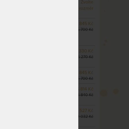
NA OBJEDNÁVKU
Zvolte
odesíláme do 10 - 20 prac.
rozměr
dnů
SKLADEM 2 KS
odesíláme
4 845 Kč
do 5 prac. dnů
5 700 Kč
(další na objednávku do 10
- 20 prac. dnů)
NA OBJEDNÁVKU
5 330 Kč
odesíláme do 10 - 20 prac.
6 270 Kč
dnů
SKLADEM > 5 KS
4 845 Kč
odesíláme do 5 prac. dnů
5 700 Kč
m
NA OBJEDNÁVKU
5 814 Kč
odesíláme do 10 - 20 prac.
6 840 Kč
dnů
NA OBJEDNÁVKU
8 527 Kč
odesíláme do 10 - 20 prac.
10 032 Kč
dnů