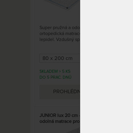
49 x
Super pružná a odolná
Matr
ortopedická matrace bez
odp
lepidel. Vzdušný spoj, vynikající
kval
pěny se zónovou konstrukcí,
nejd
rozdílnou tuhostí stran a
tuho
ramenních zón předurčují
matraci pro široké použití od
dětí až po seniory, včetně
SKLADEM > 5 KS
DO 1
7 523 Kč
náročnějších spáčů.
DO 5 PRAC. DNŮ
DNŮ
8 850 Kč
PROHLÉDNOUT
JUNIOR lux 20 cm - komfortní a
VIS
odolná matrace pro zdravý
pam
spánek dětí