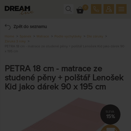
0
Zpět do seznamu
Home
Spánek
Matrace
Podle vychytávky
Dle záruky
Záruka 3 roky
PETRA 18 cm - matrace ze studené pěny + polštář Lenošek Kid jako dárek 90
x 195 cm
PETRA 18 cm - matrace ze
studené pěny + polštář Lenošek
Kid jako dárek 90 x 195 cm
15%