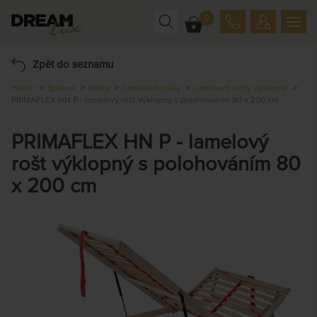
0
Zpět do seznamu
Home
Spánek
Rošty
Lamelové rošty
Lamelové rošty výklopné
PRIMAFLEX HN P - lamelový rošt výklopný s polohováním 80 x 200 cm
PRIMAFLEX HN P - lamelový
rošt výklopný s polohováním 80
x 200 cm