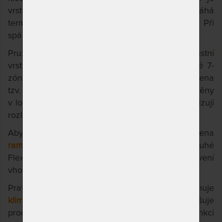
vrstva pružné studené pěny, která napomáhá
termoregulaci a zajišťuje odrazovou pružnost. Při
spánku se tedy budete snadno otáčet.
Pružná a pevná
studená pěna Flexifoam
v robustní
vrstvě zajišťuje přirozenou tuhost a stabilitu celé 7-
zónové konstrukce. Tato strana matrace je vybavena
tzv.
CubeCare profilem
. Je to spůsob přerezání pěny
v ložní ploše na části ve tvaru kostek. Ty optimalizují
rozložení tlaku a zamezují přeležení.
Aby vás ráno neboleli ramena, je matrace opatřena
ramenními kolébkami
v podobě otvorů v tuhé
Flexifoam pěně. Obzvlášť vhodné je toto vybavení
vhodné pro spáče, kteří rádi spí na boku.
Pratelný na 60 °C, 2-dílný potah Wellness obsahuje
klimatizační vrstvu dutého vlákna
,
která zvyšuje
prodyšnost, izoluje a omezuje pocení. S funkcí