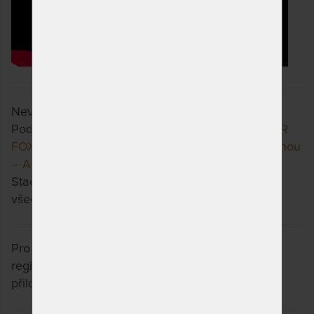
Nevyhovuje vám zvolená varianta výrobku?
Podívejte se, jaké jsou možnosti u výrobku
SUPER
FOX VISCO Wellness 24 cm - matrace s línou pěnou
– AKCE „Férové ceny“
a třeba si vyberete jinou.
Stačí si rozkliknout další přes tlačítko "Zobrazit
všechny varianty".
Pro uplatnění prodloužené záruky je nutná
registrace na webových stránkách výrobce dle
přiložených instrukcí u výrobku.