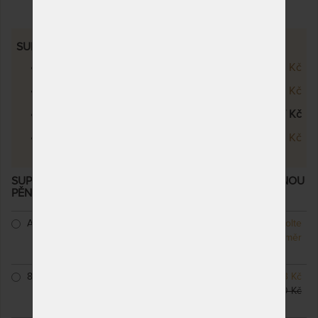
SUPER FOX VISCO WELLNESS - VÝŠKOVÉ VARIANTY
Super Fox Visco Wellness 20 cm
8 150 Kč
Super Fox Visco Wellness 22 cm
8 792 Kč
Super Fox Visco Wellness 24 cm
9 027 Kč
Super Fox Visco Wellness 26 cm
9 965 Kč
SUPER FOX VISCO WELLNESS 24 CM - MATRACE S LÍNOU
PĚNOU – AKCE „FÉROVÉ CENY“
– další varianty
ATYP
NA OBJEDNÁVKU
Zvolte
odesíláme do 10 - 20
rozměr
prac. dnů
80 x 200 cm
NA OBJEDNÁVKU
7 523 Kč
odesíláme do 10 - 20
8 850 Kč
prac. dnů