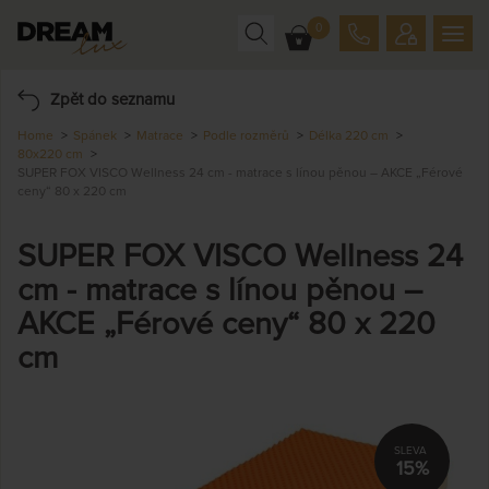
0
Zpět do seznamu
Home
Spánek
Matrace
Podle rozměrů
Délka 220 cm
80x220 cm
SUPER FOX VISCO Wellness 24 cm - matrace s línou pěnou – AKCE „Férové
ceny“ 80 x 220 cm
SUPER FOX VISCO Wellness 24
cm - matrace s línou pěnou –
AKCE „Férové ceny“ 80 x 220
cm
15%