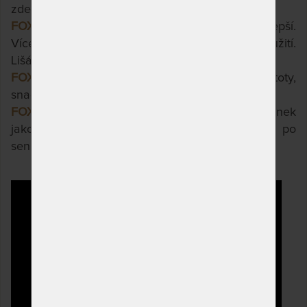
zde.
FOX 22 - 4 cm visco pěny
.
O fous vyšší, o fous lepší.
Více stability, pružnosti a pohodlí. Univerzální použití.
Lišácká volba.
FOX 24 - 4 cm visco pěny
.
Výška s pocitem jistoty,
snadné vstávání i pro hůře pohyblivé jedince.
FOX 26 - 4 cm visco pěn
y.
Pro krále lišáků. Spánek
jako víno, vstávání jak po másle. Od mlaďochů po
seniory.