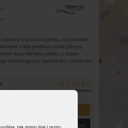
ico
ox
 matrace s línou bio pěnou, nezávadné
 Možnost volby profilace ložné plochy.
ystém dvou-dílného potahu s dutým
uje termoregulaci, spánek bez přehřívání
8 275 Kč
m
,
odesíláme
9 735 Kč
. dnů
 již zakoupilo
23
zákazníků.
KOUPIT
uhlas, tak mimo jiné i proto