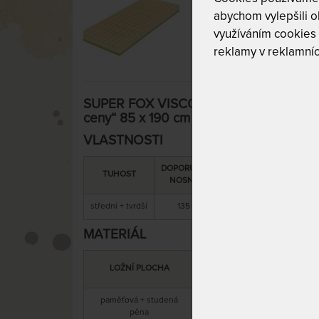
abychom vylepšili ob
využíváním cookies
reklamy v reklamníc
SUPER FOX VISCO Wellness 24 cm - mat
ceny“ 85 x 190 cm
VLASTNOSTI
DOPORUČENÁ
SNÍMATELNÝ
CELK
TUHOST
NOSNOST
POTAH
VÝŠ
střední + tvrdší
135 kg
ano
24 
MATERIÁL
MATERIÁL
LOŽNÍ PLOCHA
JÁDRA
paměťová + studená
anti
studená pěna
pěna