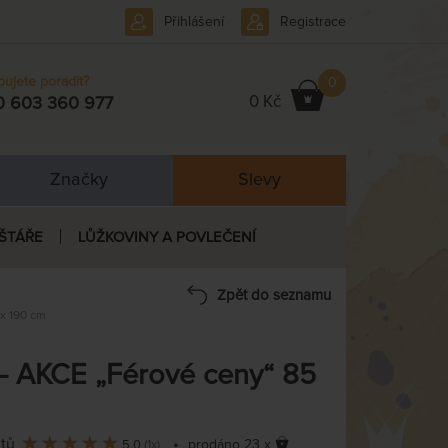
Přihlášení
Registrace
bujete poradit?
0
0 Kč
0 603 360 977
Značky
Slevy
ŠTÁŘE
LŮŽKOVINY A POVLEČENÍ
Zpět do seznamu
x 190 cm
– AKCE „Férové ceny“ 85
ntů
•
prodáno 23 x
5,0
(1x)