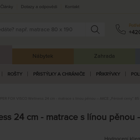
Články
Dotazy a odpovědi
Kontakt
Potře
+42
Nábytek
Zahrada
ROŠTY
PŘISTÝLKY A CHRÁNIČE
PŘIKRÝVKY
POL
PER FOX VISCO Wellness 24 cm - matrace s línou pěnou – AKCE „Férové ceny“ 85 
s 24 cm - matrace s línou pěnou 
Hodnocení klie