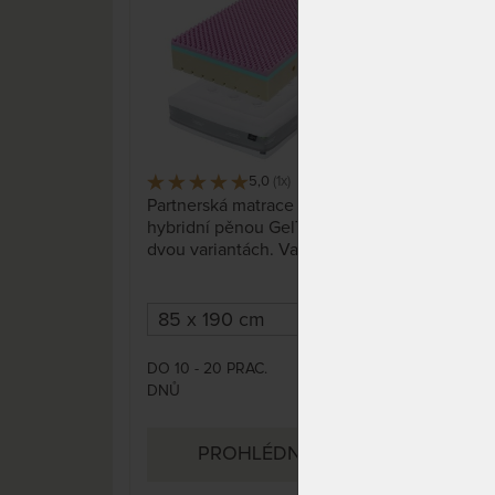
15%
5,0
(1x)
9 x
Partnerská matrace s jemnou
Part
hybridní pěnou GelTouch ve
hyb
dvou variantách. Vaše tělo se
dvou
bude vznášet jako na obláčku.
bude
DO 10 - 20 PRAC.
DO 1
8 060 Kč
DNŮ
DNŮ
9 482 Kč
PROHLÉDNOUT