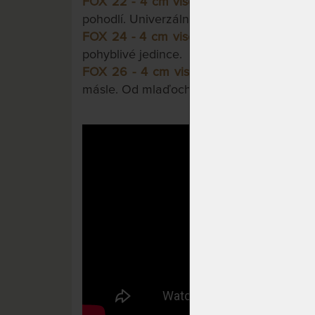
FOX 22 - 4 cm visco pěny
.
O fous vyšší, 
pohodlí. Univerzální použití. Lišácká volba
FOX 24 - 4 cm visco pěny
.
Výška s pocit
pohyblivé jedince.
FOX 26 - 4 cm visco pěn
y.
Pro krále liš
másle. Od mlaďochů po seniory.