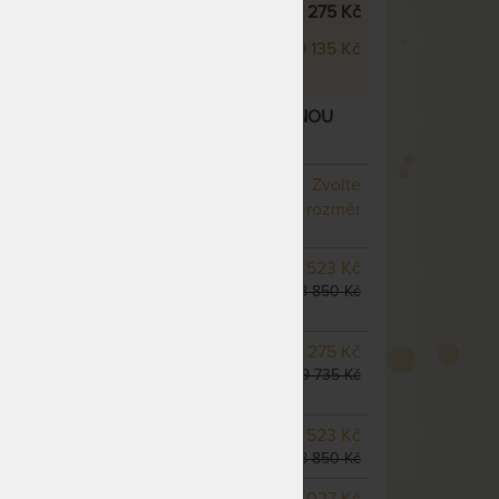
 Visco Wellness 24 cm
8 275 Kč
 Visco Wellness 26 cm
9 135 Kč
CO WELLNESS 24 CM - MATRACE S LÍNOU
 „FÉROVÉ CENY“
– další varianty
NA OBJEDNÁVKU
Zvolte
odesíláme do 10 - 20 prac.
rozměr
dnů
NA OBJEDNÁVKU
7 523 Kč
odesíláme do 10 - 20 prac.
8 850 Kč
dnů
NA OBJEDNÁVKU
8 275 Kč
odesíláme do 10 - 20 prac.
9 735 Kč
dnů
SKLADEM > 5 KS
7 523 Kč
odesíláme do 5 prac. dnů
8 850 Kč
m
NA OBJEDNÁVKU
9 027 Kč