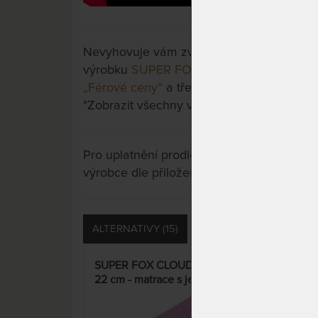
Nevyhovuje vám zvolená varianta výrobku?
výrobku
SUPER FOX VISCO Wellness 24 c
„Férové ceny“
a třeba si vyberete jinou. St
"Zobrazit všechny varianty".
Pro uplatnění prodloužené záruky je nutn
výrobce dle přiložených instrukcí u výrobk
ALTERNATIVY (15)
PŘÍSLUŠENSTVÍ (11)
SUPER FOX CLOUD Wellness
SUP
22 cm - matrace s jemnou
26 c
hybridní pěnou GelTouch –
hyb
AKCE „Férové ceny“
AKC