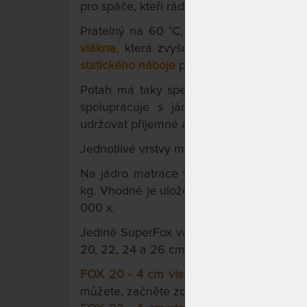
pro spáče, kteří rádi spí na boku.
Pratelný na 60 °C, 2-dílný potah Welln
vlákna
,
která zvyšuje prodyšnost, izolu
statického náboje
pro hluboký spánek.
Potah má taky speciální
odvětrávací sy
spolupracuje s jádrem matrace. Zajiš
udržovat příjemné a zdravé mikroklima lů
Jednotlivé vrstvy matrace jsou lepeny zd
Na jádro matrace výrobce poskytuje zár
kg. Vhodné je uložení na pevné či poloho
000 x.
Jedině SuperFox vám nabízí
možnost zvol
20, 22, 24 a 26 cm.
FOX 20 - 4 cm visco pěny
.
Výškový stand
můžete, začněte zde.