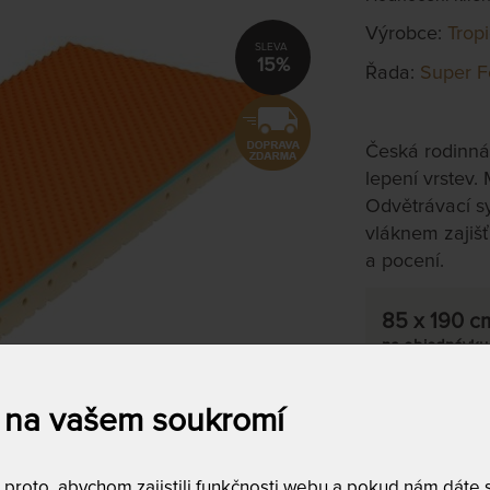
Výrobce:
Trop
15%
Řada:
Super F
Česká rodinná
lepení vrstev.
Odvětrávací s
vláknem zajišť
a pocení.
85 x 190 c
na objednávku
do 10 - 20 prac
 na vašem soukromí
Tento produkt si
roto, abychom zajistili funkčnosti webu a pokud nám dáte so