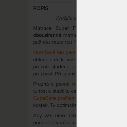
POPIS
Využijte aktuální slevy "Férové c
Matrace Super Fox je česká matrac
oboustranná
matrace, z měkčí strany s bi
pužnou studenou Flexifoam pěnou.
Oranžová bio paměťová (visco) pěna
, vy
ohleduplná k vašim kloubům a poskytuj
pružné studené pěny, která napomáhá t
pružnost. Při spánku se tedy budete snadn
Pružná a pevná
studená pěna Flexifoam
tuhost a stabilitu celé 7-zónové konstrukc
CubeCare profilem
. Je to spůsob přerezá
kostek. Ty optimalizují rozložení tlaku a z
Aby vás ráno neboleli ramena, je mat
podobě otvorů v tuhé Flexifoam pěně. Ob