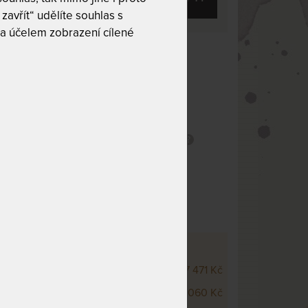
zavřít“ udělíte souhlas s
a účelem zobrazení cílené
 10
Tuhost 9 z 10
Český výrobek
olébky
0 °C
Odvod vlhkosti
ný
Snímatelný potah
potah
HR pěna
ofilace
SCO WELLNESS - VÝŠKOVÉ VARIANTY
 Visco Wellness 20 cm
7 471 Kč
 Visco Wellness 22 cm
8 060 Kč