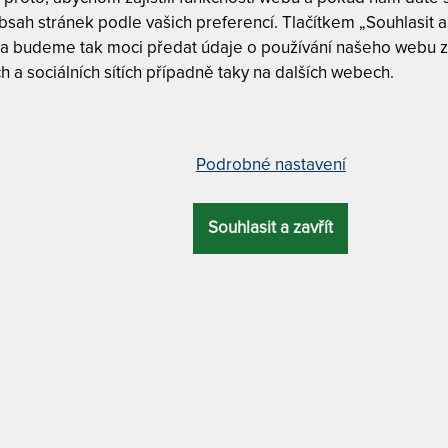
sah stránek podle vašich preferencí. Tlačítkem „Souhlasit a 
 a budeme tak moci předat údaje o používání našeho webu z
h a sociálních sítích případně taky na dalších webech.
Tuhost 7 z
Ramenní k
race s línou pěnou – AKCE „Férové
Praní na 6
Podrobné nastavení
Oboustran
Souhlasit a zavřít
OVÁ
ZÁRUKA
PROFILACE
ÚČEL
Dělitelný 
KA
Masážní pr
cm
6 let
7 zón
pohybové problémy
SUPER FOX VI
MATERIÁL POTAHU
Super Fox
bakteriální / praní na 60 °C + odvětrávací systém +
Super Fox
antistatický