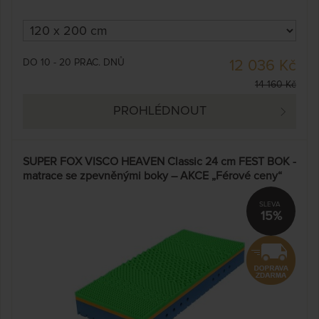
DO 10 - 20 PRAC. DNŮ
12 036 Kč
14 160 Kč
PROHLÉDNOUT
SUPER FOX VISCO HEAVEN Classic 24 cm FEST BOK -
matrace se zpevněnými boky – AKCE „Férové ceny“
15%