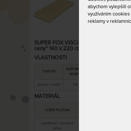
abychom vylepšili ob
využíváním cookies
reklamy v reklamníc
SUPER FOX VISCO Wellness 26 cm - mat
ceny“ 140 x 220 cm
VLASTNOSTI
DOPORUČENÁ
SNÍMATELNÝ
CELK
TUHOST
NOSNOST
POTAH
VÝŠ
střední + tvrdší
135 kg
ano
26 
MATERIÁL
MATERIÁL
LOŽNÍ PLOCHA
JÁDRA
paměťová + studená
anti
studená pěna
pěna