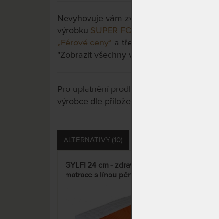
Nevyhovuje vám zvolená varianta výrobku?
výrobku
SUPER FOX VISCO Wellness 26 c
„Férové ceny“
a třeba si vyberete jinou. St
"Zobrazit všechny varianty".
Pro uplatnění prodloužené záruky je nutn
výrobce dle přiložených instrukcí u výrobk
ALTERNATIVY (10)
PŘÍSLUŠENSTVÍ (16)
GYLFI 24 cm - zdravotní
SUP
matrace s línou pěnou
cm -
hyb
„Fé