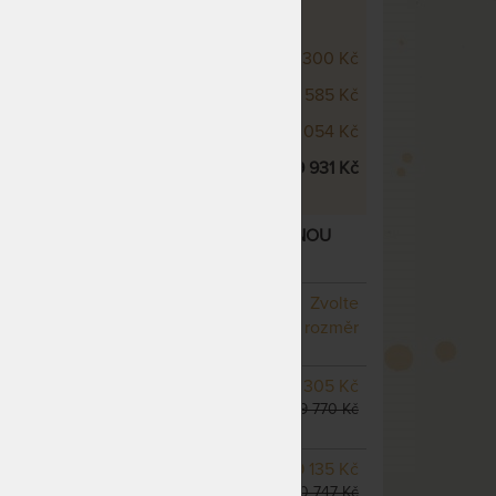
SCO WELLNESS - VÝŠKOVÉ VARIANTY
 Visco Wellness 20 cm
16 300 Kč
 Visco Wellness 22 cm
17 585 Kč
 Visco Wellness 24 cm
18 054 Kč
 Visco Wellness 26 cm
19 931 Kč
CO WELLNESS 26 CM - MATRACE S LÍNOU
 „FÉROVÉ CENY“
– další varianty
NA OBJEDNÁVKU
Zvolte
odesíláme do 10 - 20 prac.
rozměr
dnů
NA OBJEDNÁVKU
8 305 Kč
odesíláme do 10 - 20 prac.
9 770 Kč
dnů
NA OBJEDNÁVKU
9 135 Kč
odesíláme do 10 - 20 prac.
10 747 Kč