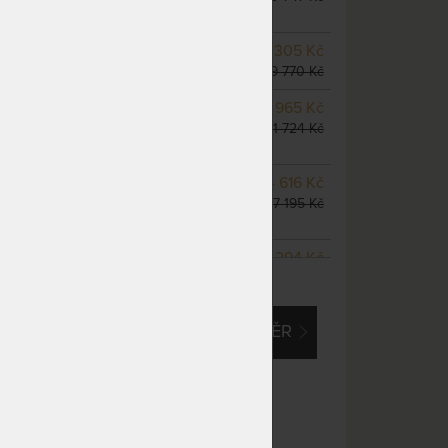
dnů
SKLADEM > 5 KS
8 305 Kč
odesíláme do 5 prac. dnů
9 770 Kč
m
NA OBJEDNÁVKU
9 965 Kč
odesíláme do 10 - 20 prac.
11 724 Kč
dnů
NA OBJEDNÁVKU
14 616 Kč
odesíláme do 10 - 20 prac.
17 195 Kč
dnů
NA OBJEDNÁVKU
13 294 Kč
ZOBRAZIT VŠECHNY VARIANTY
odesíláme do 10 - 20 prac.
15 640 Kč
dnů
EM O VLASTNÍ, ATYPICKÝ ROZMĚR
NA OBJEDNÁVKU
16 609 Kč
odesíláme do 10 - 20 prac.
19 540 Kč
dnů
NA OBJEDNÁVKU
16 609 Kč
odesíláme do 10 - 20 prac.
19 540 Kč
dnů