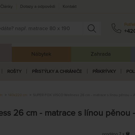
Články
Dotazy a odpovědi
Kontakt
Potře
+42
Nábytek
Zahrada
ROŠTY
PŘISTÝLKY A CHRÁNIČE
PŘIKRÝVKY
POL
cm
140x220 cm
SUPER FOX VISCO Wellness 26 cm - matrace s línou pěnou – 
s 26 cm - matrace s línou pěnou 
prodáno 7 x