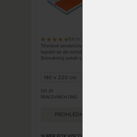
5,0
(1x)
27 x
Třívrstvé sendvičové jádro bez
Stře
lepidel se dá rozložit.
anti
Snímatelný potah s
hybr
antibakteriální úpravou je
Hybr
možné prát na 60 °C.
nejl
pamě
pruž
tuho
DO 25
DO 1
18 471 Kč
pom
PRACOVNÍCH DNŮ
DNŮ
supe
PROHLÉDNOUT
SUPER FOX VISCO Classic 26
SUP