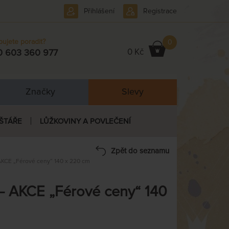
Přihlášení
Registrace
bujete poradit?
0
0 Kč
0 603 360 977
Značky
Slevy
ŠTÁŘE
LŮŽKOVINY A POVLEČENÍ
Zpět do seznamu
AKCE „Férové ceny“ 140 x 220 cm
– AKCE „Férové ceny“ 140