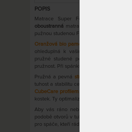
POPIS
Matrace Super Fox je česká matrac
oboustranná
matrace, z měkčí strany s bi
pužnou studenou Flexifoam pěnou.
Oranžová bio paměťová (visco) pěna,
vyro
ohleduplná k vašim kloubům a poskytuj
pružné studené pěny, která napomáhá t
pružnost. Při spánku se tedy budete snadn
Pružná a pevná
studená pěna Flexifoam
tuhost a stabilitu celé 7-zónové konstrukc
CubeCare profilem
.
Je to spůsob přerezán
kostek. Ty optimalizují rozložení tlaku a z
Aby vás ráno neboleli ramena, je mat
podobě otvorů v tuhé Flexifoam pěně. Ob
pro spáče, kteří rádi spí na boku.