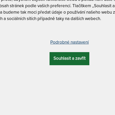
m
sah stránek podle vašich preferencí. Tlačítkem „Souhlasit a 
c
 a budeme tak moci předat údaje o používání našeho webu z
1
h a sociálních sítích případně taky na dalších webech.
race s línou pěnou – AKCE „Férové
Podrobné nastavení
Tuhost 7 z
Souhlasit a zavřít
Ramenní k
OVÁ
ZÁRUKA
PROFILACE
ÚČEL
KA
Český výr
cm
6 let
7 zón
pohybové problémy
Oboustran
Dělitelný 
MATERIÁL POTAHU
Masážní pr
bakteriální / praní na 60 °C + odvětrávací systém +
antistatický