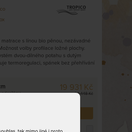
ico
ox
 matrace s línou bio pěnou, nezávadné
 Možnost volby profilace ložné plochy.
ystém dvou-dílného potahu s dutým
uje termoregulaci, spánek bez přehřívání
19 931 Kč
cm
,
odesíláme
23 448 Kč
. dnů
 již zakoupilo
7
zákazníků.
ROPICO POLYCOTTON MEDICAL -
uhlas, tak mimo jiné i proto