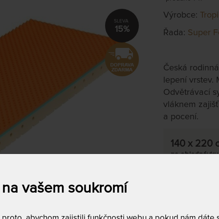
Výrobce:
Trop
15%
Řada:
Super F
Česká rodinná
lepení vrstev.
Odvětrávací s
vláknem zajišť
a pocení.
140 x 220 
na objednávku
do 10 - 20 prac
 na vašem soukromí
Tento produkt si
T
roto, abychom zajistili funkčnosti webu a pokud nám dáte so