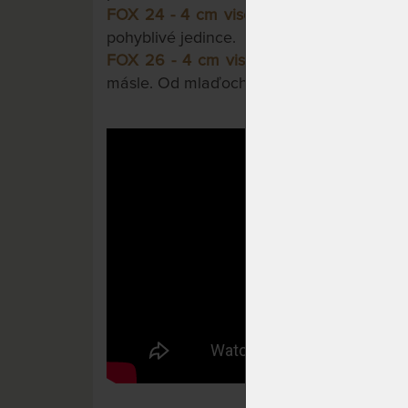
FOX 24 - 4 cm visco pěny
.
Výška s pocit
pohyblivé jedince.
FOX 26 - 4 cm visco pěny
.
Pro krále liš
másle. Od mlaďochů po seniory.