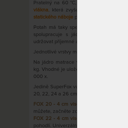
Pratelný na 60 °C, 2-dílný potah Welln
vlákna
,
která zvyšuje prodyšnost, izolu
statického náboje
pro hluboký spánek.
Potah má taky speciální
odvětrávací sy
spolupracuje s jádrem matrace. Zajiš
udržovat příjemné a zdravé mikroklima lů
Jednotlivé vrstvy matrace jsou lepeny zd
Na jádro matrace výrobce poskytuje zár
kg. Vhodné je uložení na pevné či poloho
000 x.
Jedině SuperFox vám nabízí
možnost zvol
20, 22, 24 a 26 cm.
FOX 20 - 4 cm visco pěny
.
Výškový stand
můžete, začněte zde.
FOX 22 - 4 cm visco pěny
.
O fous vyšší, 
pohodlí. Univerzální použití. Lišácká volba