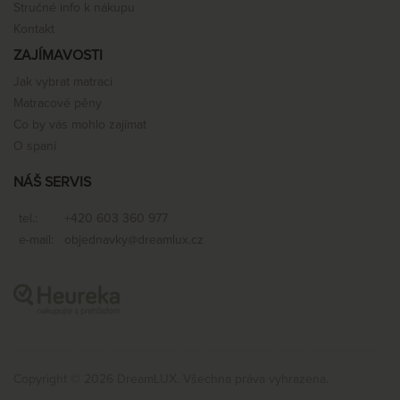
Stručné info k nákupu
Kontakt
ZAJÍMAVOSTI
Jak vybrat matraci
Matracové pěny
Co by vás mohlo zajímat
O spaní
NÁŠ SERVIS
tel.:
+420 603 360 977
e-mail:
objednavky@dreamlux.cz
Copyright © 2026 DreamLUX. Všechna práva vyhrazena.