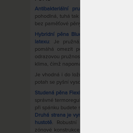
Antibakteriální pružná matrace s hyb
pohodlná, tuhá tak akorát a super vzdušn
bez paměťové pěny a s větší pružností.
Hybridní pěna Blue spojuje ty nejlepší
latexu
: Je pružná, prodyšná, má optimál
pomáhá omezit pocení a je super odolná
odrazovou pružnost, vzdušnost a pocitovo
klima, čímž napomáhá předcházet pocení
Je vhodná i do ložnic s většími výkyvy tep
potah se pyšní vysokým podílem přírodníc
Studená pěna Flexifoam® HR-XF: super p
správné termoregulaci a zajišťuje extra 
při spánku budete snadno otáčet.
Druhá strana je vyrobena z houževnaté s
hustotě
. Robustní konstrukce zajišťuje 
zónové konstrukce.
Má 7 zón se speciáln