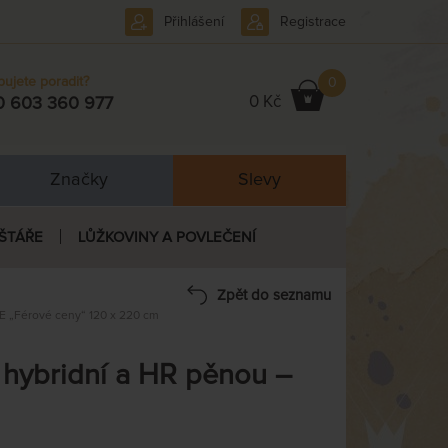
Přihlášení
Registrace
bujete poradit?
0
0 Kč
0 603 360 977
Značky
Slevy
ŠTÁŘE
LŮŽKOVINY A POVLEČENÍ
Zpět do seznamu
E „Férové ceny“ 120 x 220 cm
 hybridní a HR pěnou –