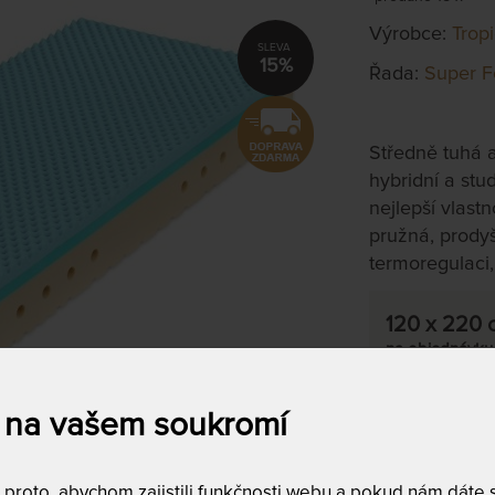
Výrobce:
Trop
15%
Řada:
Super F
Středně tuhá a
hybridní a stu
nejlepší vlast
pružná, prodyš
termoregulaci
120 x 220 
na objednávku
do 10 - 20 prac
 na vašem soukromí
Tento produkt si
T
roto, abychom zajistili funkčnosti webu a pokud nám dáte so