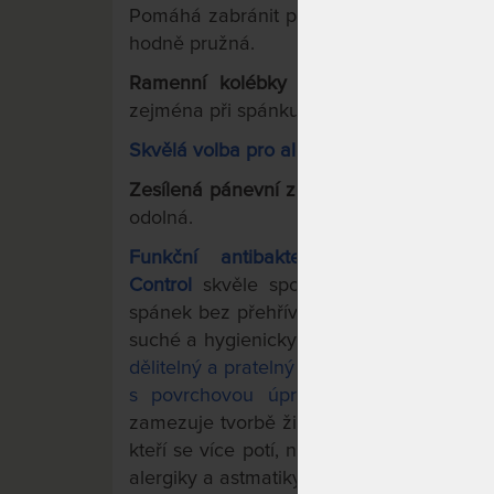
Pomáhá zabránit pocitu přeležení – každ
hodně pružná.
Ramenní kolébky pro uvolnění ramen
zejména při spánku na boku.
Skvělá volba pro alergiky.
Zesílená pánevní zóna matrace
– oblast 
odolná.
Funkční antibakteriální potah s o
Control
skvěle spolupracuje s jádrem ma
spánek bez přehřívání a pocení či příliš
suché a hygienicky čisté.
Prošitý klimatiz
dělitelný a pratelný (60 °C).
Vysoký 49% pod
s povrchovou úpravou AegisTM (antibakt
zamezuje tvorbě živného prostředí pro rozt
kteří se více potí, nemusí mít strach). Př
alergiky a astmatiky.