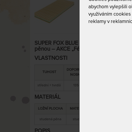
abychom vylepšili ob
využíváním cookies
reklamy v reklamníc
SUPER FOX BLUE Wellness 22 cm - antiba
pěnou – AKCE „Férové ceny“ 120 x 220
VLASTNOSTI
DOPORUČENÁ
SNÍMATELNÝ
CELK
TUHOST
NOSNOST
POTAH
VÝŠ
střední + tvrdší
135 kg
ano
22 
MATERIÁL
LOŽNÍ PLOCHA
MATERIÁL JÁDRA
studená pěna
studená pěna
antibakteriální 
POPIS