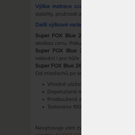
Výška matrace cca:
22 - 4 cm
hybridn
stability, pružnosti a pohodlí. Univerzální p
Další výškové varianty:
Super FOX Blue
20 cm - 4 cm hybridní
skvělou cenu. Pokud můžete, začněte zde
Super FOX Blue 24 - 4 cm
hybridní
p
vstávání i pro hůře pohyblivé jedince.
Super FOX Blue 26 - 4 cm
hybridní
pěny.
Od mlaďochů po seniory.
Vhodné uložení na pevný laťkový neb
Doporučená maximální nosnost 135 
Prodloužená záruka 6 let na jádro m
Testováno 100.000x.
Nevyhovuje vám zvolená varianta výrobku?