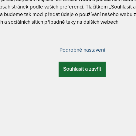
m
sah stránek podle vašich preferencí. Tlačítkem „Souhlasit a 
c
 a budeme tak moci předat údaje o používání našeho webu z
9
h a sociálních sítích případně taky na dalších webech.
kteriální matrace s hybridní a HR
 cm
Podrobné nastavení
Tuhost 8 z
Nosnost 1
Souhlasit a zavřít
OVÁ
ZÁRUKA
PROFILACE
ÚČEL
KA
Odvod vlhk
cm
6 let
7 zón
pohybové problémy
Dělitelný 
MATERIÁL POTAHU
SUPER FOX BL
/ praní na 60 °C + odvětrávací systém + Tencel / Lyocell
Super Fox
Super Fox