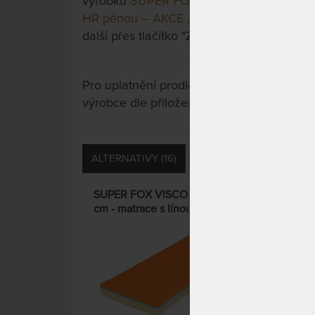
výrobku
SUPER FOX BLUE Wellness 22 cm -
HR pěnou – AKCE „Férové ceny“
a třeba s
další přes tlačítko "Zobrazit všechny varian
Pro uplatnění prodloužené záruky je nutn
výrobce dle přiložených instrukcí u výrobk
ALTERNATIVY (16)
PŘÍSLUŠENSTVÍ (11)
SUPER FOX VISCO Wellness 22
SUP
cm - matrace s línou pěnou –
cm -
AKCE „Férové ceny“
hyb
„Fé
15%