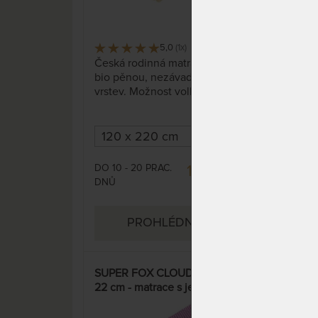
5,0
(1x)
12 x
Česká rodinná matrace s línou
Stře
bio pěnou, nezávadné lepení
anti
vrstev. Možnost volby profilace
hybr
ložné plochy. Odvětrávací
Hybr
systém dvou-dílného potahu s
nejl
dutým vláknem zajišťuje
pamě
termoregulaci, spánek bez
pruž
přehřívání a pocení.
tuho
DO 10 - 20 PRAC.
DO 1
14 068 Kč
pom
DNŮ
DNŮ
16 550 Kč
supe
PROHLÉDNOUT
SUPER FOX CLOUD Wellness
Lux
22 cm - matrace s jemnou
obou
hybridní pěnou GelTouch –
matr
AKCE „Férové ceny“
pot