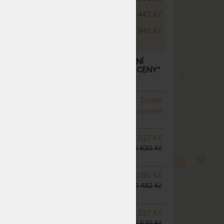
 Blue Wellness 24 cm
14 443 Kč
 Blue Wellness 26 cm
15 945 Kč
E WELLNESS 22 CM - ANTIBAKTERIÁLNÍ
RIDNÍ A HR PĚNOU – AKCE „FÉROVÉ CENY“
NA OBJEDNÁVKU
Zvolte
odesíláme do 10 - 20 prac.
rozměr
dnů
NA OBJEDNÁVKU
7 327 Kč
odesíláme do 10 - 20 prac.
8 620 Kč
dnů
NA OBJEDNÁVKU
8 060 Kč
odesíláme do 10 - 20 prac.
9 482 Kč
dnů
SKLADEM > 10 KS
7 327 Kč
odesíláme do 5 prac. dnů
8 620 Kč