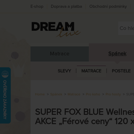
E-shop
Doprava a platba
Obchodní podmínky
Matrace
Spánek
SLEVY
MATRACE
POSTELE
Home
Spánek
Matrace
Pro koho
Pro hosty
SUPE
SUPER FOX BLUE Wellness 
AKCE „Férové ceny“ 120 