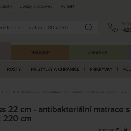
Články
Dotazy a odpovědi
Kontakt
Potře
+42
Nábytek
Zahrada
ROŠTY
PŘISTÝLKY A CHRÁNIČE
PŘIKRÝVKY
POL
R FOX BLUE Wellness 22 cm - antibakteriální matrace s hybridní a HR pěnou – AKC
22 cm - antibakteriální matrace s
x 220 cm
prodáno 15 x