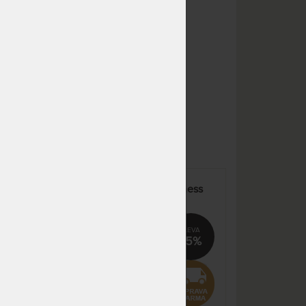
dnů
NA OBJEDNÁVKU
16 119 Kč
odesíláme do 10 - 20 prac.
18 964 Kč
dnů
NA OBJEDNÁVKU
8 060 Kč
odesíláme do 10 - 20 prac.
9 482 Kč
dnů
NA OBJEDNÁVKU
8 060 Kč
odesíláme do 10 - 20 prac.
9 482 Kč
dnů
NA OBJEDNÁVKU
8 060 Kč
 pro
SUPER FOX CLOUD Wellness
odesíláme do 10 - 20 prac.
9 482 Kč
E s
20 cm - matrace s jemnou
dnů
 jako
hybridní pěnou GelTouch –
AKCE „Férové ceny“
NA OBJEDNÁVKU
8 792 Kč
%
15%
odesíláme do 10 - 20 prac.
10 344 Kč
dnů
NA OBJEDNÁVKU
9 672 Kč
odesíláme do 10 - 20 prac.
11 378 Kč