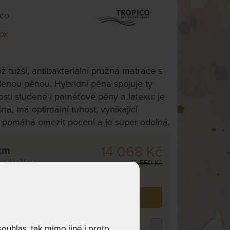
ico
ox
ž tužší, antibakteriální pružná matrace s
denou pěnou. Hybridní pěna spojuje ty
nosti studené i paměťové pěny a latexu: je
ná, má optimální tuhost, vynikající
, pomáhá omezit pocení a je super odolná.
14 068 Kč
cm
,
odesíláme
16 550 Kč
. dnů
 již zakoupilo
15
zákazníků.
ROPICO POLYCOTTON MEDICAL -
uhlas, tak mimo jiné i proto