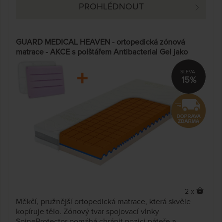
PROHLÉDNOUT
GUARD MEDICAL HEAVEN - ortopedická zónová
matrace - AKCE s polštářem Antibacterial Gel jako
DÁREK
15%
2 x
Měkčí, pružnější ortopedická matrace, která skvěle
kopíruje tělo. Zónový tvar spojovací vlnky
SpineProtector pomáhá chránit pozici páteře a