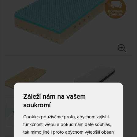
Záleží nám na vašem
soukromí
Cookies používáme proto, abychom zajistili
funkčnosti webu a pokud nám dáte souhlas,
tak mimo jiné i proto abychom vylepšili obsah