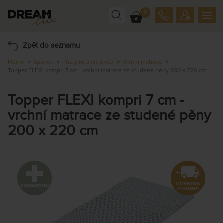
0
Zpět do seznamu
Home
Spánek
Přistýlky a chrániče
Vrchní matrace
Topper FLEXI kompri 7 cm - vrchní matrace ze studené pěny 200 x 220 cm
Topper FLEXI kompri 7 cm -
vrchní matrace ze studené pěny
200 x 220 cm