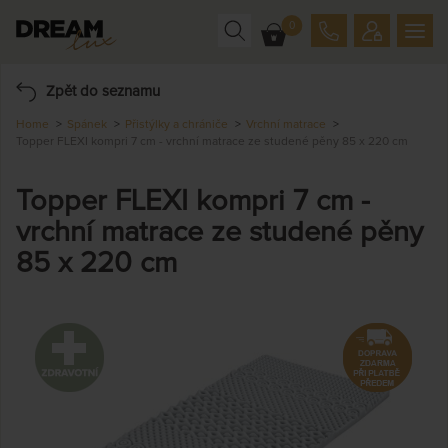
0
Zpět do seznamu
Home
Spánek
Přistýlky a chrániče
Vrchní matrace
Topper FLEXI kompri 7 cm - vrchní matrace ze studené pěny 85 x 220 cm
Topper FLEXI kompri 7 cm -
vrchní matrace ze studené pěny
85 x 220 cm