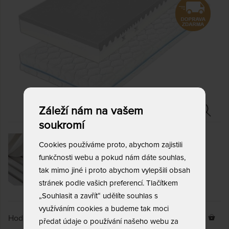
Záleží nám na vašem
soukromí
Cookies používáme proto, abychom zajistili
funkčnosti webu a pokud nám dáte souhlas,
tak mimo jiné i proto abychom vylepšili obsah
stránek podle vašich preferencí. Tlačítkem
„Souhlasit a zavřít“ udělíte souhlas s
využíváním cookies a budeme tak moci
Hodnocení klientů
Prodáno 149 x
4,9
(6x)
předat údaje o používání našeho webu za