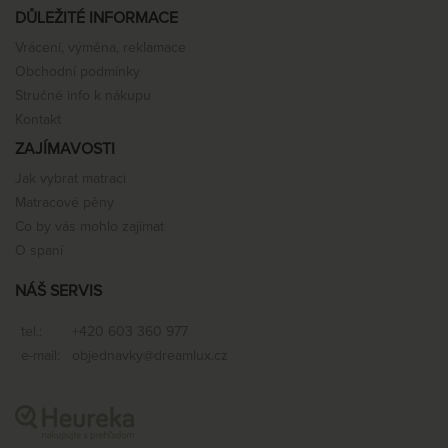
DŮLEŽITÉ INFORMACE
Vrácení, výměna, reklamace
Obchodní podmínky
Stručné info k nákupu
Kontakt
ZAJÍMAVOSTI
Jak vybrat matraci
Matracové pěny
Co by vás mohlo zajímat
O spaní
NÁŠ SERVIS
tel.:
+420 603 360 977
e-mail:
objednavky@dreamlux.cz