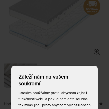
Záleží nám na vašem
soukromí
Cookies používáme proto, abychom zajistili
funkčnosti webu a pokud nám dáte souhlas,
Hodnocení klientů
Prodáno 109 x
4,8
(6x)
tak mimo jiné i proto abychom vylepšili obsah