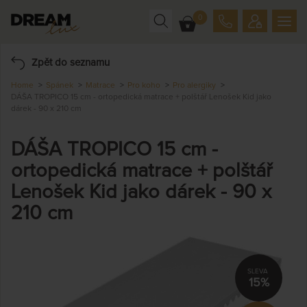
0
Zpět do seznamu
Home
Spánek
Matrace
Pro koho
Pro alergiky
DÁŠA TROPICO 15 cm - ortopedická matrace + polštář Lenošek Kid jako
dárek - 90 x 210 cm
DÁŠA TROPICO 15 cm -
ortopedická matrace + polštář
Lenošek Kid jako dárek - 90 x
210 cm
15%