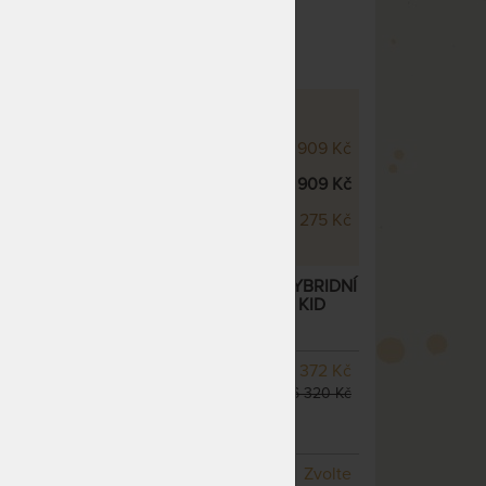
potah
VÉ VARIANTY
m
5 909 Kč
m
5 909 Kč
cm
8 275 Kč
18 CM - ORTOPEDICKÁ MATRACE S HYBRIDNÍ
„FÉROVÉ CENY“ + POLŠTÁŘ LENOŠEK KID
další varianty
SKLADEM 2 KS
odesíláme
5 372 Kč
do 1 - 2 prac. dnů
6 320 Kč
(další z ext. skladu do 5
prac. dnů)
NA OBJEDNÁVKU
Zvolte