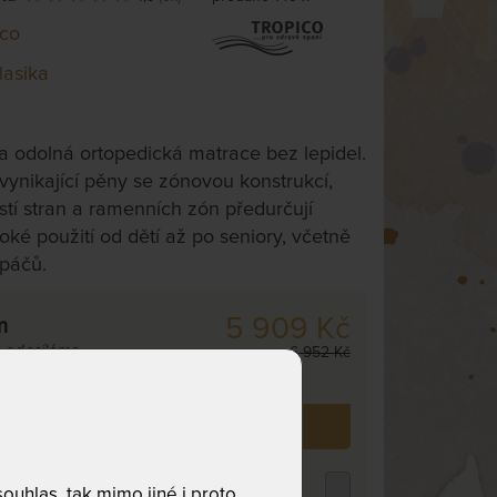
ico
lasika
a odolná ortopedická matrace bez lepidel.
vynikající pěny se zónovou konstrukcí,
stí stran a ramenních zón předurčují
roké použití od dětí až po seniory, včetně
spáčů.
5 909 Kč
m
,
odesíláme
6 952 Kč
. dnů
 již zakoupilo
149
zákazníků.
opper VISCO MEDIDRY KOMPRI 4 cm -
uhlas, tak mimo jiné i proto