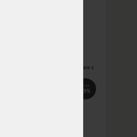
do 5 prac. dnů
6 952 Kč
(další na objednávku do 10
- 20 prac. dnů)
NA OBJEDNÁVKU
9 455 Kč
odesíláme do 10 - 20 prac.
11 123 Kč
dnů
NA OBJEDNÁVKU
11 818 Kč
odesíláme do 10 - 20 prac.
13 904 Kč
dnů
í
KLASIK plus 20 cm - matrace z
NA OBJEDNÁVKU
11 818 Kč
1+1
kvalitní PUR pěny
odesíláme do 10 - 20 prac.
13 904 Kč
dnů
0%
19%
NA OBJEDNÁVKU
5 909 Kč
odesíláme do 10 - 20 prac.
6 952 Kč
dnů
NA OBJEDNÁVKU
5 909 Kč
odesíláme do 10 - 20 prac.
6 952 Kč
dnů