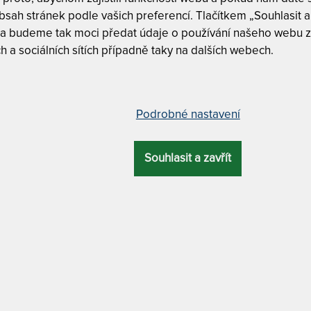
v
sah stránek podle vašich preferencí. Tlačítkem „Souhlasit a 
"
 a budeme tak moci předat údaje o používání našeho webu z
1
h a sociálních sítích případně taky na dalších webech.
T
v
2
race – AKCE „Férové ceny“ +
7
95 cm
Podrobné nastavení
T
v
2
Souhlasit a zavřít
SNÍMATELNÝ
CELKOVÁ
7
POTAH
VÝŠKA
T
ano
18 cm
p
-
LOŽNÍ
MATERIÁL
7
MATERIÁL POTAHU
Tuhost 6 z
LOCHA
JÁDRA
tudená
studená
antibakteriální / praní na 60 °C
Bez lepide
pěna
pěna
+ Tencel / Lyocell
Praní na 6