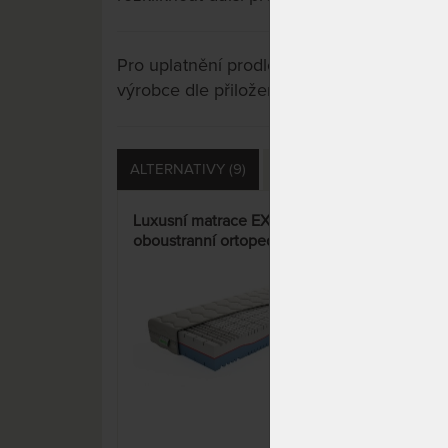
Pro uplatnění prodloužené záruky je nutn
výrobce dle přiložených instrukcí u výrobk
ALTERNATIVY (9)
PŘÍSLUŠENSTVÍ (16)
Luxusní matrace EXCELENT -
JUNI
oboustranní ortopedická
pro 
matrace s Aloe Vera Silver
potahem
14%