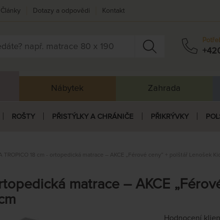
Články
Dotazy a odpovědi
Kontakt
Potře
+42
Nábytek
Zahrada
ROŠTY
PŘISTÝLKY A CHRÁNIČE
PŘIKRÝVKY
POL
 TROPICO 18 cm - ortopedická matrace – AKCE „Férové ceny“ + polštář Lenošek Kid 
topedická matrace – AKCE „Férové 
 cm
Hodnocení klie