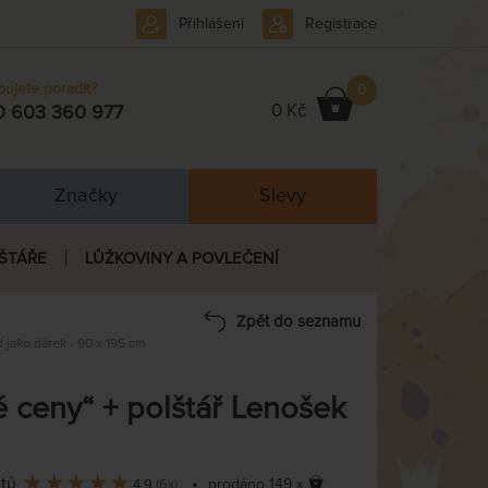
Přihlášení
Registrace
bujete poradit?
0
0 Kč
0 603 360 977
Značky
Slevy
ŠTÁŘE
LŮŽKOVINY A POVLEČENÍ
Zpět do seznamu
jako dárek - 90 x 195 cm
ceny“ + polštář Lenošek
ntů
•
prodáno 149 x
4,9
(6x)