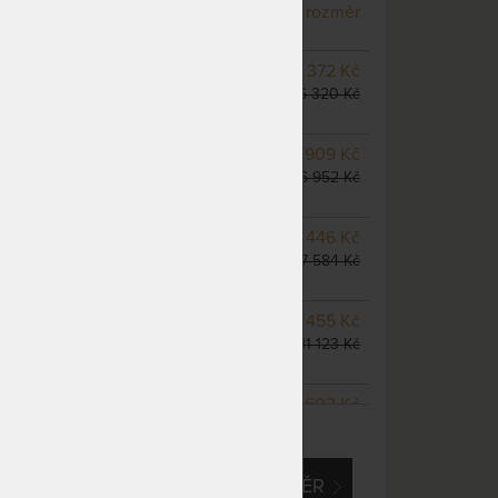
odesíláme do 10 - 20 prac.
rozměr
dnů
NA OBJEDNÁVKU
5 372 Kč
odesíláme do 10 - 20 prac.
6 320 Kč
dnů
NA OBJEDNÁVKU
5 909 Kč
odesíláme do 10 - 20 prac.
6 952 Kč
dnů
m
NA OBJEDNÁVKU
6 446 Kč
odesíláme do 10 - 20 prac.
7 584 Kč
dnů
NA OBJEDNÁVKU
9 455 Kč
odesíláme do 10 - 20 prac.
11 123 Kč
dnů
NA OBJEDNÁVKU
8 602 Kč
ZOBRAZIT VŠECHNY VARIANTY
odesíláme do 10 - 20 prac.
10 120 Kč
dnů
EM O VLASTNÍ, ATYPICKÝ ROZMĚR
NA OBJEDNÁVKU
10 744 Kč