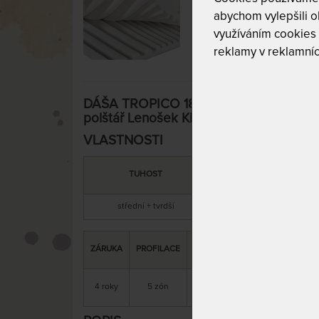
abychom vylepšili ob
využíváním cookies
reklamy v reklamníc
DÁŠA TROPICO 18 cm - ortopedická mat
polštář Lenošek Kid jako dárek - 90 x 1
VLASTNOSTI
DOPORUČENÁ
TUHOST
NOSNOST
střední + tvrdší
135 kg
DALŠÍ
ZÁRUKA
PROFILACE
ÚČEL
VÝHODA
P
pohybové
matrace
s
4 roky
5 zón
problémy
bez lepidel