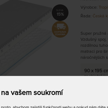
Výrobce:
Trop
15%
Řada:
Česká k
Super pružná 
Vzdušný spoj, 
rozdílnou tuho
matraci pro ši
náročnějších 
90 x 195 c
na objednávku
do 10 - 20 prac
 na vašem soukromí
Tento produkt si
T
roto, abychom zajistili funkčnosti webu a pokud nám dáte so