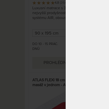
4,8
(26x)
513 x
Luxusní matrace s 3D efektem a
Matr
nejvyšší prodyšností díky
odp
systému AIR, oboustranná s
kval
profilací.
nejd
tuho
DO 10 - 15 PRAC.
DO 1
6 599 Kč
DNŮ
DNŮ
7 685 Kč
PROHLÉDNOUT
ATLAS FLEXI 18 cm - klasika i
JUNI
masáž v jednom - AKCE
odol
„Pohodové matrace“
spán
15%