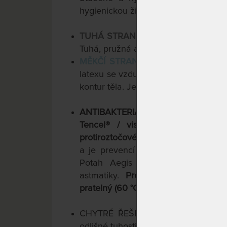
hygienickou životností.
TUHÁ STRANA MATRACE
: Odolá v
Tuhá, pružná a odolná studená pěna
MĚKČÍ STRANA MATRACE
:
Hybridn
latexu se vzdušností a pružností stu
kontur těla. Jemná provzdušňující zó
ANTIBAKTERIÁLNÍ PRATELNÝ POT
Tencel® / viskóza s povrchovou 
protiroztočové vlastnosti
- zamezuje t
a je prevencí vzniku plísní - ani ti,
Potah Aegis předurčuje matraci 
astmatiky.
Prošívaný klimatizačním
pratelný (60 °C)
.
CHYTRÉ ŘEŠENÍ -
4 TUHOSTI V 1
odlišné tuhosti stran matrace a
různé