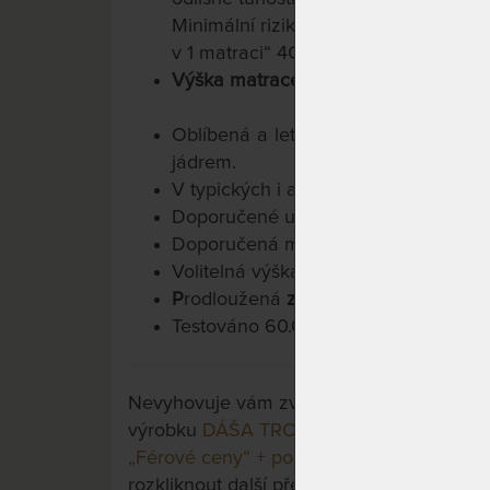
Minimální riziko špatné volby tuhost
v 1 matraci“ 4Comfort vymysleli v Tro
Výška matrace 18 cm
.
Oblíbená a lety prověřená konstruk
jádrem.
V typických i atypických rozměrech
Doporučené uložení: pevné i polohov
Doporučená maximální nosnost do 1
Volitelná výška matrace cca 15/18 c
P
rodloužená
záruka 4 roky
na jádro
Testováno 60.000x
Nevyhovuje vám zvolená varianta výrobku?
výrobku
DÁŠA TROPICO 18 cm - ortopedic
„Férové ceny“ + polštář Lenošek Kid jako
rozkliknout další přes tlačítko "Zobrazit vš