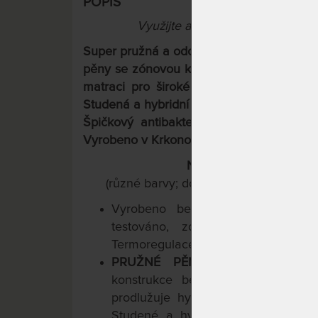
POPIS
Využijte aktuální slevy "Férové c
Super pružná a odolná ortopedická matrace
pěny se zónovou konstrukcí, rozdílnou tu
matraci pro široké použití od dětí až p
Studená a hybridní pěna nejvyšší kvality =
Špičkový antibakteriální a protiroztočov
Vyrobeno v Krkonoších.
Navíc teď s dárkem pol
(různé barvy; do rozměru 120x200 cm
Vyrobeno bez lepení –
suchý 
testováno, zdravotně nezávadné 
Termoregulace.
PRUŽNÉ PĚNOVÉ JÁDRO BEZ 
konstrukce bez lepení maximaliz
prodlužuje hygienickou životnost -
Studené a hybridní pěny 35 kg/