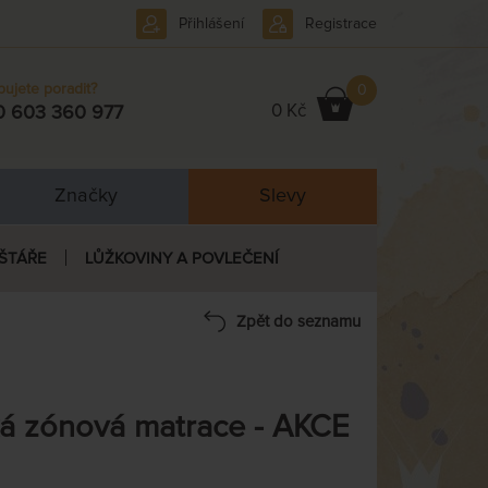
Přihlášení
Registrace
bujete poradit?
0
0 Kč
0 603 360 977
Značky
Slevy
ŠTÁŘE
LŮŽKOVINY A POVLEČENÍ
Zpět do seznamu
 zónová matrace - AKCE