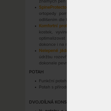
známých pěn a latexu k tomu.
SpineProtector
- anatomická zónová 
ortopedy pomáhá chránit pozici pát
odlišením dle tlakových bodů v zóná
Komfortní profilace CubeCare
- obě 
kostek, vyvinutou pro zdravotní
optimalizovat rozložení tlaku a p
dokonce i na matracích tužší konstru
Nelepené jádro
- zajistí maximální
údržbu rozevřením a provětráním. Dí
dokonale pevná.
POTAH
Funkční potah Medical Concept VIS
Potah s přírodními vlákny Tencel® Lyo
DVOJDÍLNÁ KONSTRUKCE