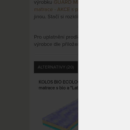
výrobku
GUARD MEDICAL HEAVEN se zpev
matrace - AKCE s polštářem Antibacterial
jinou. Stačí si rozkliknout další přes tlačít
Pro uplatnění prodloužené záruky je nutn
výrobce dle přiložených instrukcí u výrobk
ALTERNATIVY (20)
PŘÍSLUŠENSTVÍ (14)
KOLOS BIO ECOLOGY 24 cm -
ROM
matrace s bio a "Latex-Gel
orto
Touch" pěnou
kok
pol
15%