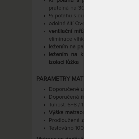
½ potahu s paměťovou pěnou
(vyr
pratelná na 30 °C, ždímání na nízké 
½ potahu s dutými vlákny (pratelná n
odolné šití OverLock
ventilační mřížka s funkcí Thermo C
eliminace vlhkosti
ležením na paměťové straně potahu: 
ležením na klimatizační straně po
izolaci lůžka
PARAMETRY MATRACE
Doporučené uložení: laťové, lamelov
Doporučená
maximální nosnost do 1
Tuhost: 6+8 / 10
Výška matrace cca 24 cm
Prodloužená
záruka 6 let na jádro m
Testováno 100.000x