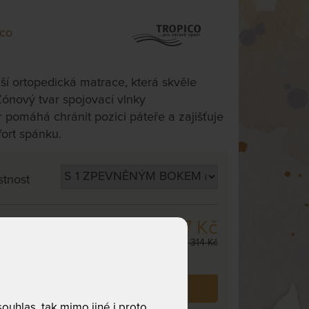
ico
ší ortopedická matrace, která skvěle
 Zónový tvar spojovací vlnky
 pomáhá chránit pozici páteře a zajišťuje
ort spánku.
stnost
32 567 Kč
 cm
,
odesíláme
38 314 Kč
. dnů
 již zakoupilo
8
zákazníků.
uhlas, tak mimo jiné i proto