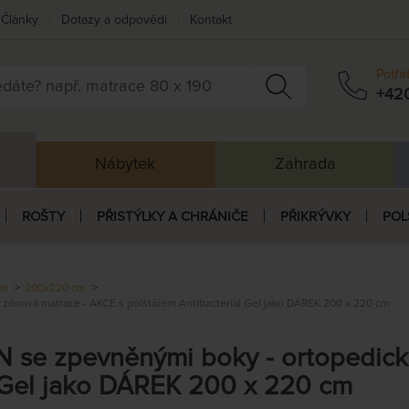
Články
Dotazy a odpovědi
Kontakt
Potře
+42
Nábytek
Zahrada
ROŠTY
PŘISTÝLKY A CHRÁNIČE
PŘIKRÝVKY
POL
cm
200x220 cm
nová matrace - AKCE s polštářem Antibacterial Gel jako DÁREK 200 x 220 cm
e zpevněnými boky - ortopedická
l Gel jako DÁREK 200 x 220 cm