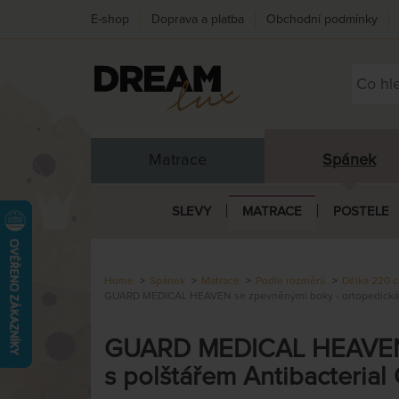
E-shop
Doprava a platba
Obchodní podmínky
Matrace
Spánek
SLEVY
MATRACE
POSTELE
Home
Spánek
Matrace
Podle rozměrů
Délka 220 
GUARD MEDICAL HEAVEN se zpevněnými boky - ortopedická zó
GUARD MEDICAL HEAVEN s
s polštářem Antibacteria