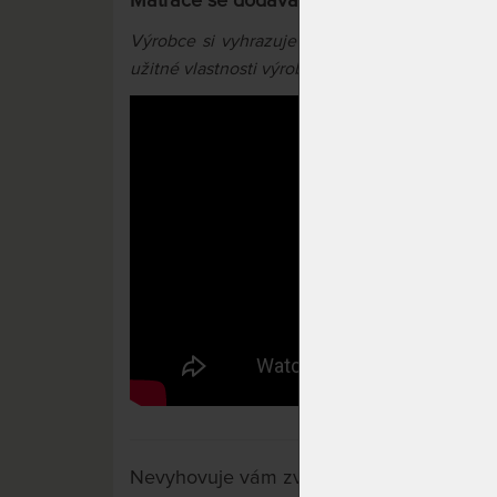
Matrace se dodává v typických i atypick
Výrobce si vyhrazuje právo na případné barev
užitné vlastnosti výrobků.
Nevyhovuje vám zvolená varianta výrobku?