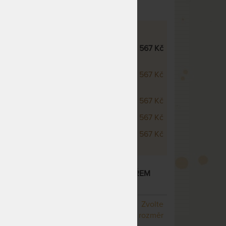
PICO GUARD MEDICAL
dical HEAVEN - se zpevněnými
32 567 Kč
dical HEAVEN - bez zpevněných
32 567 Kč
ical - bez zpevněných boků
32 567 Kč
ical - se zpevněnými boky
32 567 Kč
ical - jeden zpevněný bok
32 567 Kč
L HEAVEN SE ZPEVNĚNÝMI BOKY -
ZÓNOVÁ MATRACE - AKCE S POLŠTÁŘEM
L GEL JAKO DÁREK
– další varianty
NA OBJEDNÁVKU
Zvolte
odesíláme do 10 - 20 prac.
rozměr
dnů