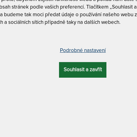
T
sah stránek podle vašich preferencí. Tlačítkem „Souhlasit a 
v
 a budeme tak moci předat údaje o používání našeho webu z
2
h a sociálních sítích případně taky na dalších webech.
1
T
p
 boky - ortopedická zónová
2
Podrobné nastavení
ial Gel jako DÁREK 200 x 220 cm
1
Souhlasit a zavřít
CELKOVÁ
ZÁRUKA
PROFILACE
VÝŠKA
24 cm
6 let
profilace Cube Care
Tuhost 6/7
Záruka 6 le
Partnerská
MATERIÁL POTAHU
tuhostmi
Oboustran
u + antibakteriální + odvětrávací systém + Tencel /