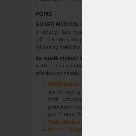
POPIS
GUARD MEDICAL HEAVEN
se zpevněným
a klouby. Tato vysoká ortopedická zóno
ležení a zdravotní profilaci na obou stran
milovníky měkčího ležení.
Ke každé matraci
vám navíc přiložíme
po
x 40 x 9 cm) nebo
Talisman GELTOUC
skladových zásob).
Měkčí strana matrace
- studená pěna
skvěle kopíruje tělo. Paměťová pěna 
zvýší vzdušnost a izolaci lůžka. 
polovinami potahu (½ s pamětí + ½
jemně doladíte spaní (systém 4Comfor
Tužší strana matrace
- studená pěna 
Střední část jádra
- je tvořena hybr