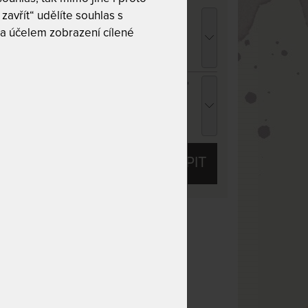
ENCEL TROPICO bílá - prostěradlo pro
zavřít“ udělíte souhlas s
ysoké i atypické matrace 180 - 200 x 200 -
a účelem zobrazení cílené
20 cm
 053 Kč
chci slevu
67 Kč
ENCEL TROPICO antracitová - prostěradlo
ro vysoké i atypické matrace 180 - 200 x
00 - 220 cm
 053 Kč
chci slevu
67 Kč
KOUPIT
/8 z 10
Bez lepidel
t
Nosnost 150 kg
 matrace se 4
Prodyšnost
ný