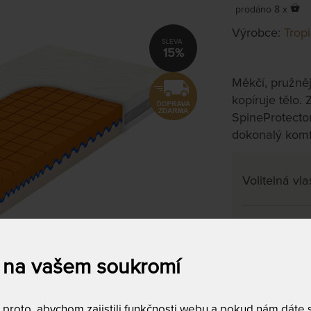
prodáno 8 x
Výrobce:
Trop
15%
Měkčí, pružněj
kopíruje tělo.
SpineProtector
dokonalý komf
Volitelná vla
200 x 220
na objednávku
do 10 - 20 prac
 na vašem soukromí
Tento produkt si
roto, abychom zajistili funkčnosti webu a pokud nám dáte so