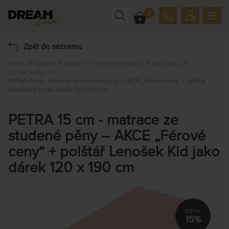
0
Zpět do seznamu
Home
Spánek
Matrace
Podle vychytávky
Dle záruky
Záruka 3 roky
PETRA 15 cm - matrace ze studené pěny – AKCE „Férové ceny“ + polštář
Lenošek Kid jako dárek 120 x 190 cm
PETRA 15 cm - matrace ze
studené pěny – AKCE „Férové
ceny“ + polštář Lenošek Kid jako
dárek 120 x 190 cm
15%