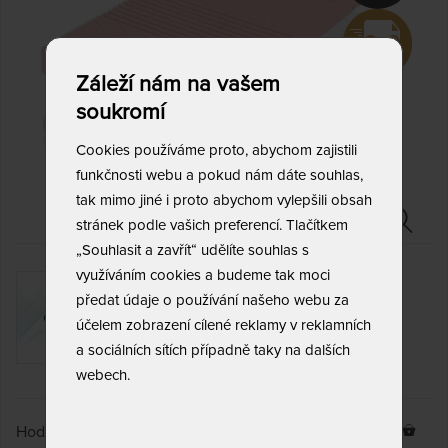
Záleží nám na vašem
soukromí
Cookies používáme proto, abychom zajistili
funkčnosti webu a pokud nám dáte souhlas,
tak mimo jiné i proto abychom vylepšili obsah
stránek podle vašich preferencí. Tlačítkem
„Souhlasit a zavřít“ udělíte souhlas s
využíváním cookies a budeme tak moci
předat údaje o používání našeho webu za
účelem zobrazení cílené reklamy v reklamních
a sociálních sítích případně taky na dalších
webech.
Hodnocení klientů
Prodáno 88 x
5,0
(3x)