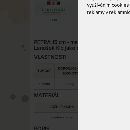
využíváním cookies
reklamy v reklamníc
PETRA 15 cm - matrace ze studené pěny
Lenošek Kid jako dárek 85 x 195 cm
VLASTNOSTI
DOPORUČENÁ
SNÍMATELNÝ
CELKOV
TUHOST
NOSNOST
POTAH
VÝŠKA
střední
110 kg
ano
15 cm
MATERIÁL
LOŽNÍ PLOCHA
MATERIÁL JÁ
studená pěna
studená pěn
POPIS