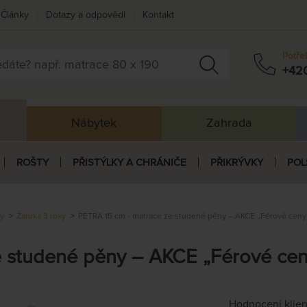
Články
Dotazy a odpovědi
Kontakt
Potře
+42
Nábytek
Zahrada
ROŠTY
PŘISTÝLKY A CHRÁNIČE
PŘIKRÝVKY
POL
ky
Záruka 3 roky
PETRA 15 cm - matrace ze studené pěny – AKCE „Férové ceny“ 
 studené pěny – AKCE „Férové ceny
Hodnocení klie