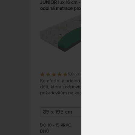
JUNIOR lux 16 cm - komfortní a
OLI
odolná matrace pro zdravý
matr
spánek dětí
nebo
5,0
(2x)
Matr
45 x
Komfortní a odolná matrace pro
pro 
děti, která zodpovídá
přis
požadavkům na kvalitní spánek
post
našich nejdražších. Volitelná
výška a tuhost podle Vašich
potřeb.
DO 1
DO 10 - 15 PRAC.
DNŮ
7 030 Kč
DNŮ