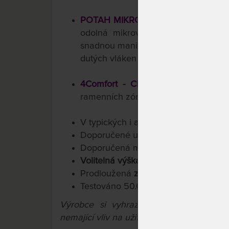
POTAH MIKROFÁZE - DOKONALÁ 
odolná mikrovlákna, prošívání, kter
snadnou manipulaci a možnost nepřet
dutých vláken (termoizolace).
4Comfort - CHYTRÉ ŘEŠENÍ
: 4 růz
ramenních zón a různé profilaci stra
V typických i atypických rozměrech
Doporučené uložení: pevné i polohov
Doporučená maximální nosnost do 1
Volitelná výška matrace cca 13/15/18
Prodloužená
záruka 3 roky
na jádro
Testováno 50.000x
Výrobce si vyhrazuje právo na přípa
nemající vliv na užitné vlastnosti výrobků.