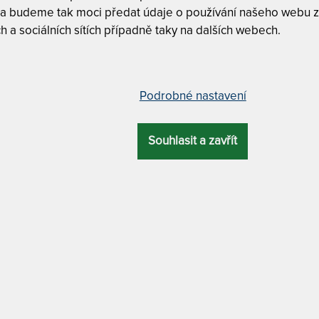
m
 a budeme tak moci předat údaje o používání našeho webu z
c
h a sociálních sítích případně taky na dalších webech.
6
Podrobné nastavení
 – AKCE „Férové ceny“ + polštář
Tuhost 5 z
Souhlasit a zavřít
Bez lepide
Á
ZÁRUKA
PROFILACE
DALŠÍ VÝHODA
3 roky
5 zón
matrace bez lepidel
MATRACE PET
Petra 9 c
Petra 13 
DRA
MATERIÁL POTAHU
Petra 15 
a
praní na 95 °C
Petra 18 