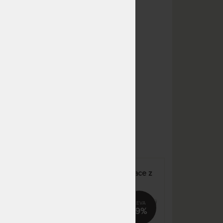
m
NA OBJEDNÁVKU
9 792 Kč
odesíláme do 10 - 20 prac.
11 520 Kč
dnů
NA OBJEDNÁVKU
4 142 Kč
odesíláme do 10 - 20 prac.
4 873 Kč
dnů
NA OBJEDNÁVKU
4 142 Kč
odesíláme do 10 - 20 prac.
4 873 Kč
dnů
NA OBJEDNÁVKU
4 142 Kč
odesíláme do 10 - 20 prac.
4 873 Kč
dnů
NA OBJEDNÁVKU
6 627 Kč
odesíláme do 10 - 20 prac.
7 797 Kč
dnů
e z
KLASIK plus 20 cm - matrace z
kvalitní PUR pěny
NA OBJEDNÁVKU
8 284 Kč
odesíláme do 10 - 20 prac.
9 746 Kč
dnů
%
19%