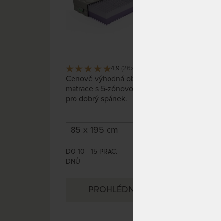
4,9
(26x)
1 022 x
Cenově výhodná oboustranná
Matr
matrace s 5-zónovou profilací
odp
pro dobrý spánek.
kval
nejd
tuho
DO 10 - 15 PRAC.
DO 1
2 999 Kč
DNŮ
DNŮ
3 552 Kč
PROHLÉDNOUT