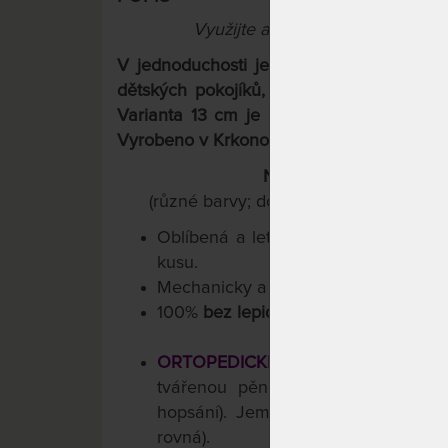
Využijte aktuální slevy "Férové c
V jednoduchosti je síla. Matrace z 1 ku
dětských pokojíků, patrových postelí, u 
Varianta 13 cm je určena pro výsuvné při
Vyrobeno v Krkonoších.
Navíc teď s dárkem pol
(různé barvy; do rozměru 120x200 cm
Oblíbená a lety prověřená konstruk
kusu.
Mechanicky a ergonomicky testován
100%
bez lepidel
. Ideální pro děti a d
ORTOPEDICKÉ 5-ZÓNOVÉ JÁDRO
tvářenou pěnou Flexifoam® XF sk
hopsání). Jemně profilovaná poddaj
rovná).