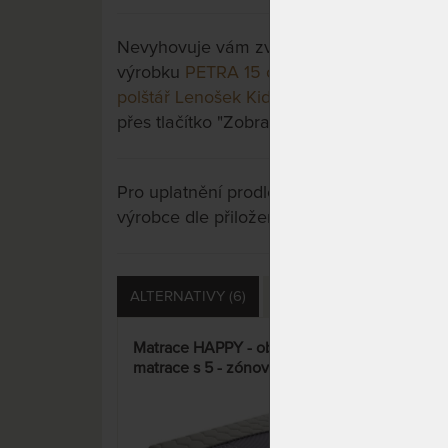
Nevyhovuje vám zvolená varianta výrobku?
výrobku
PETRA 15 cm - matrace ze stude
polštář Lenošek Kid jako dárek
a třeba si v
přes tlačítko "Zobrazit všechny varianty".
Pro uplatnění prodloužené záruky je nutn
výrobce dle přiložených instrukcí u výrobk
ALTERNATIVY (6)
PŘÍSLUŠENSTVÍ (4)
D
Matrace HAPPY - oboustranná
JUNI
matrace s 5 - zónovou profilací
pro 
za výbornou cenu
16%