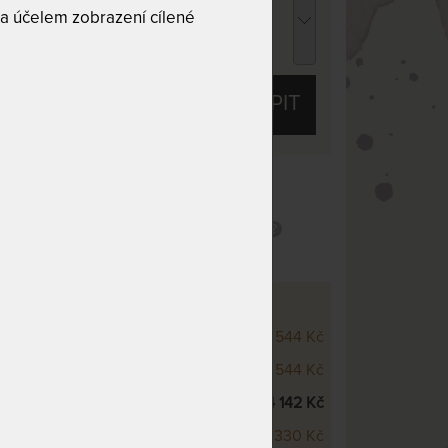
atracový chránič - praní na 95 °C 85 x 195
a účelem zobrazení cílené
m
21 Kč
chci slevu
40 Kč
KOUPIT
 10
Tuhost 6 z 10
l
Snímatelný potah
RA - VÝŠKOVÉ VARIANTY
m
3 544 Kč
cm
3 544 Kč
cm
4 142 Kč
cm
5 330 Kč