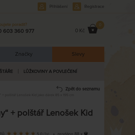
Přihlášení
Registrace
bujete poradit?
0
0 Kč
0 603 360 977
Značky
Slevy
ŠTÁŘE
LŮŽKOVINY A POVLEČENÍ
Zpět do seznamu
+ polštář Lenošek Kid jako dárek 85 x 195 cm
“ + polštář Lenošek Kid
ntů
•
prodáno 88 x
5,0
(3x)