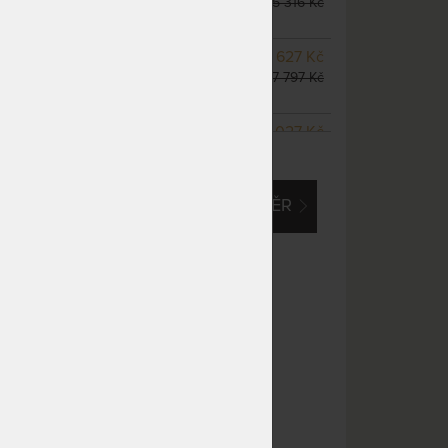
odesíláme do 10 - 20 prac.
5 316 Kč
dnů
NA OBJEDNÁVKU
6 627 Kč
odesíláme do 10 - 20 prac.
7 797 Kč
dnů
NA OBJEDNÁVKU
6 027 Kč
ZOBRAZIT VŠECHNY VARIANTY
odesíláme do 10 - 20 prac.
7 090 Kč
dnů
EM O VLASTNÍ, ATYPICKÝ ROZMĚR
SKLADEM 1 KS
odesíláme
7 531 Kč
do 5 prac. dnů
8 860 Kč
(další na objednávku do 10
- 20 prac. dnů)
NA OBJEDNÁVKU
7 531 Kč
odesíláme do 10 - 20 prac.
8 860 Kč
dnů
NA OBJEDNÁVKU
7 531 Kč
odesíláme do 10 - 20 prac.
8 860 Kč
dnů