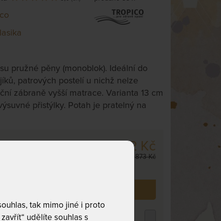
ico
lasika
su pružné pěny (monoblok). Ideální do
íků, patrových postelí u nichž nelze
oční zábraně vyšší matrace. Varianta 13 cm
výsuvné přistýlky. Potah je pratelný na
4 142 Kč
m
,
odesíláme
4 873 Kč
. dnů
 již zakoupilo
88
zákazníků.
uhlas, tak mimo jiné i proto
ROPICO POLYCOTTON MEDICAL -
zavřít“ udělíte souhlas s