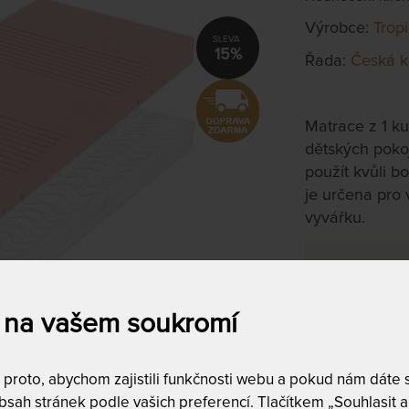
Výrobce:
Trop
15%
Řada:
Česká k
Matrace z 1 ku
dětských pokoj
použít kvůli b
je určena pro 
vyvářku.
85 x 195 c
na objednávku
do 10 - 20 prac
 na vašem soukromí
Tento produkt si
roto, abychom zajistili funkčnosti webu a pokud nám dáte so
T
sah stránek podle vašich preferencí. Tlačítkem „Souhlasit a 