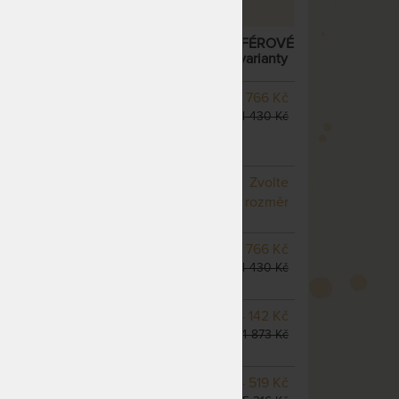
 MATRACE ZE STUDENÉ PĚNY – AKCE „FÉROVÉ
ÁŘ LENOŠEK KID JAKO DÁREK
– další varianty
SKLADEM 3 KS
odesíláme
3 766 Kč
do 1 - 2 prac. dnů
4 430 Kč
(další z ext. skladu do 5
prac. dnů)
NA OBJEDNÁVKU
Zvolte
odesíláme do 10 - 20 prac.
rozměr
dnů
NA OBJEDNÁVKU
3 766 Kč
odesíláme do 10 - 20 prac.
4 430 Kč
dnů
NA OBJEDNÁVKU
4 142 Kč
odesíláme do 10 - 20 prac.
4 873 Kč
dnů
m
NA OBJEDNÁVKU
4 519 Kč