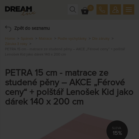
0
Zpět do seznamu
Home
Spánek
Matrace
Podle vychytávky
Dle záruky
Záruka 3 roky
PETRA 15 cm - matrace ze studené pěny – AKCE „Férové ceny“ + polštář
Lenošek Kid jako dárek 140 x 200 cm
PETRA 15 cm - matrace ze
studené pěny – AKCE „Férové
ceny“ + polštář Lenošek Kid jako
dárek 140 x 200 cm
15%