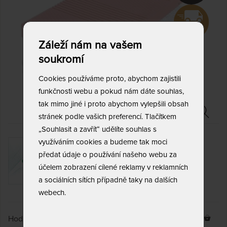
Záleží nám na vašem
soukromí
Cookies používáme proto, abychom zajistili
funkčnosti webu a pokud nám dáte souhlas,
tak mimo jiné i proto abychom vylepšili obsah
stránek podle vašich preferencí. Tlačítkem
„Souhlasit a zavřít“ udělíte souhlas s
využíváním cookies a budeme tak moci
předat údaje o používání našeho webu za
účelem zobrazení cílené reklamy v reklamních
a sociálních sítích případně taky na dalších
webech.
Hodnocení klientů
Prodáno 88 x
5,0
(3x)