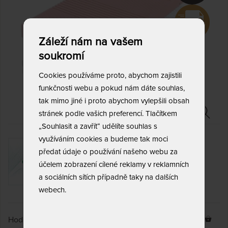
Záleží nám na vašem
soukromí
Cookies používáme proto, abychom zajistili
funkčnosti webu a pokud nám dáte souhlas,
tak mimo jiné i proto abychom vylepšili obsah
stránek podle vašich preferencí. Tlačítkem
„Souhlasit a zavřít“ udělíte souhlas s
využíváním cookies a budeme tak moci
předat údaje o používání našeho webu za
účelem zobrazení cílené reklamy v reklamních
a sociálních sítích případně taky na dalších
webech.
Hodnocení klientů
Prodáno 88 x
5,0
(3x)