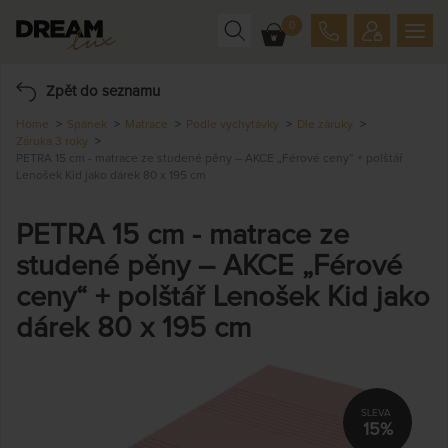
0
Zpět do seznamu
Home
Spánek
Matrace
Podle vychytávky
Dle záruky
Záruka 3 roky
PETRA 15 cm - matrace ze studené pěny – AKCE „Férové ceny“ + polštář
Lenošek Kid jako dárek 80 x 195 cm
PETRA 15 cm - matrace ze
studené pěny – AKCE „Férové
ceny“ + polštář Lenošek Kid jako
dárek 80 x 195 cm
15%