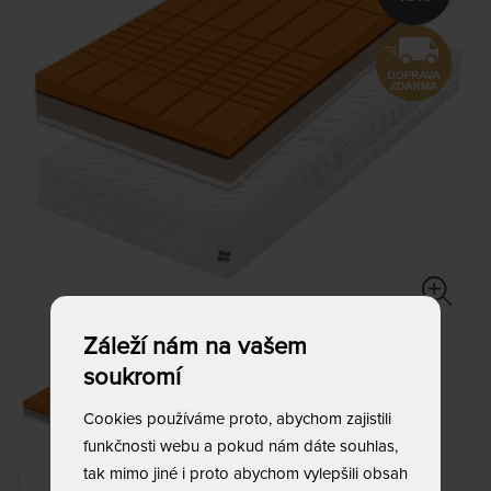
Záleží nám na vašem
soukromí
Cookies používáme proto, abychom zajistili
funkčnosti webu a pokud nám dáte souhlas,
tak mimo jiné i proto abychom vylepšili obsah