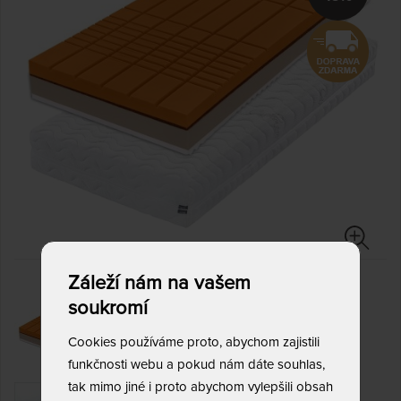
Záleží nám na vašem
soukromí
Cookies používáme proto, abychom zajistili
funkčnosti webu a pokud nám dáte souhlas,
tak mimo jiné i proto abychom vylepšili obsah