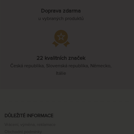
Doprava zdarma
u vybraných produktů
22 kvalitních značek
Česká republika, Slovenská republika, Německo,
Itálie
DŮLEŽITÉ INFORMACE
Vrácení, výměna, reklamace
Obchodní podmínky