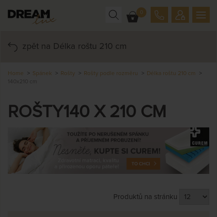
0
zpět na Délka roštu 210 cm
Home
Spánek
Rošty
Rošty podle rozměru
Délka roštu 210 cm
140x210 cm
ROŠTY140 X 210 CM
Produktů na stránku