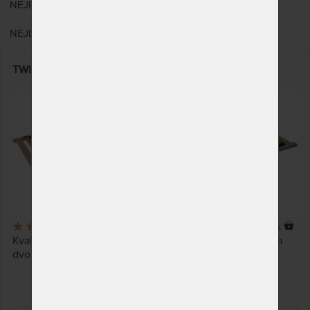
NEJPRODÁVANĚJŠÍ
NEJDRAŽŠÍ
TWINPACK - lamelový rošt s předpjatými lamelami
4,4
(5x)
68 x
Kvalitní lamelový rošt s předpjatými lamelami vhodný na
dvoulůžko.