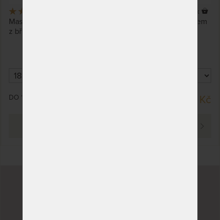
5,0
(2x)
24 x
Masivní laťový postelový rošt s nožním výklopem a rámem
z břízového dřeva pro dvoulůžko.
DO 15 PRACOVNÍCH DNŮ
8 186 Kč
PROHLÉDNOUT