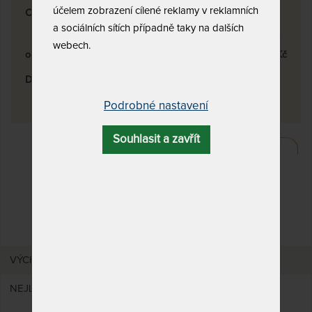
účelem zobrazení cílené reklamy v reklamních
Cena
a sociálních sítích případně taky na dalších
webech.
od
2,609
Kč
do
8,186
Kč
Dostupnost a doprava
skladem
0
Podrobné nastavení
DALŠÍ FILTRY
Souhlasit a zavřít
Vyfiltrujte si jen to, co
hledáte!
VÝCHOZÍ
NEJLEVNĚJŠÍ