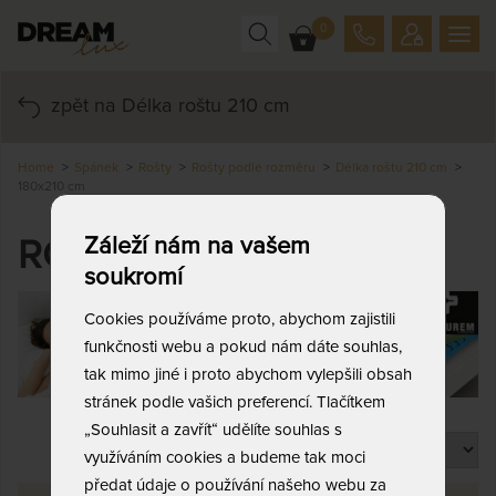
0
zpět na Délka roštu 210 cm
Home
Spánek
Rošty
Rošty podle rozměru
Délka roštu 210 cm
180x210 cm
Záleží nám na vašem
ROŠTY 180 X 210 CM
soukromí
Cookies používáme proto, abychom zajistili
funkčnosti webu a pokud nám dáte souhlas,
tak mimo jiné i proto abychom vylepšili obsah
stránek podle vašich preferencí. Tlačítkem
„Souhlasit a zavřít“ udělíte souhlas s
Produktů na stránku
využíváním cookies a budeme tak moci
předat údaje o používání našeho webu za