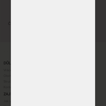
22 kvalitních značek
Česká republika, Slovenská republika, Německo,
Itálie
DŮLEŽITÉ INFORMACE
Vrácení, výměna, reklamace
Obchodní podmínky
Stručné info k nákupu
Kontakt
ZAJÍMAVOSTI
Jak vybrat matraci