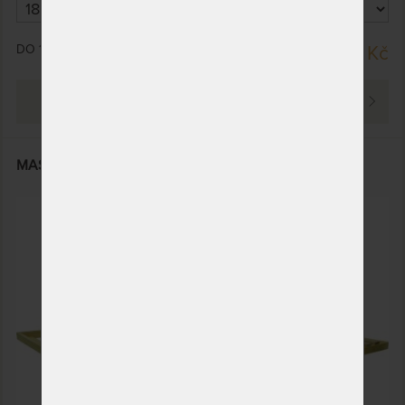
DO 15 PRACOVNÍCH DNŮ
2 609 Kč
PROHLÉDNOUT
MASIV PARTNER LUX - laťový rošt z nožním výklopem