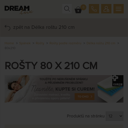
0
zpět na Délka roštu 210 cm
Home
Spánek
Rošty
Rošty podle rozměru
Délka roštu 210 cm
80x210
ROŠTY 80 X 210 CM
Produktů na stránku