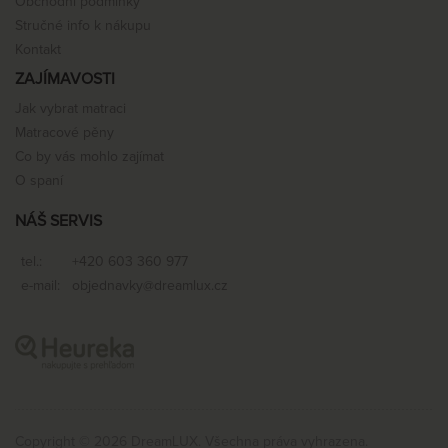
Obchodní podmínky
Stručné info k nákupu
Kontakt
ZAJÍMAVOSTI
Jak vybrat matraci
Matracové pěny
Co by vás mohlo zajímat
O spaní
NÁŠ SERVIS
tel.:
+420 603 360 977
e-mail:
objednavky@dreamlux.cz
Copyright © 2026 DreamLUX. Všechna práva vyhrazena.