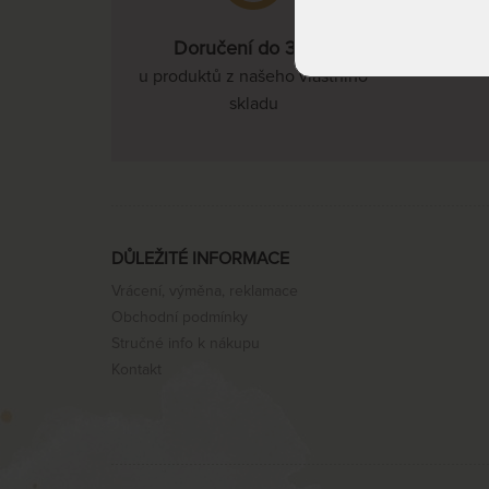
Doručení do 3 dnů
u produktů z našeho vlastního
skladu
DŮLEŽITÉ INFORMACE
Vrácení, výměna, reklamace
Obchodní podmínky
Stručné info k nákupu
Kontakt