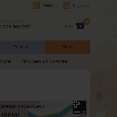
Přihlášení
Registrace
bujete poradit?
0
0 Kč
0 603 360 977
Značky
Slevy
ŠTÁŘE
LŮŽKOVINY A POVLEČENÍ