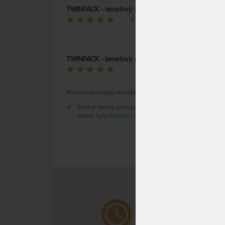
TWINPACK - lamelový rošt s předpjatými lamelami
Jitka Hlavinková
TWINPACK - lamelový rošt s předpjatými lamelami
Táňa Tomková
Trochu náročnější montáž, jinak OK.
Rošt je dobrý, splňuje svou funkci. V
balení byly náhradní lamely.