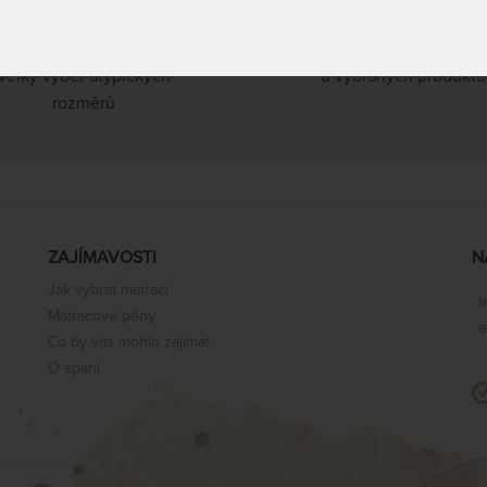
Produkty na míru
Doprava zdarma
velký výběr atypických
u vybraných produktů
rozměrů
ZAJÍMAVOSTI
N
Jak vybrat matraci
t
Matracové pěny
e
Co by vás mohlo zajímat
O spaní