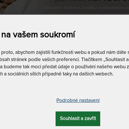
 na vašem soukromí
a
Dostupnost a dopra
skladem
roto, abychom zajistili funkčnosti webu a pokud nám dáte so
0
sah stránek podle vašich preferencí. Tlačítkem „Souhlasit a 
,609
Kč
do
8,186
Kč
 a budeme tak moci předat údaje o používání našeho webu z
h a sociálních sítích případně taky na dalších webech.
DALŠÍ FILTRY
Vyfiltrujte si jen to, 
Podrobné nastavení
ZÍ
NEJLEVNĚJŠÍ
NEJPRODÁVANĚJŠÍ
NEJDRAŽŠÍ
Souhlasit a zavřít
ACK - lamelový rošt s
MASIV PARTNER LUX - laťový 