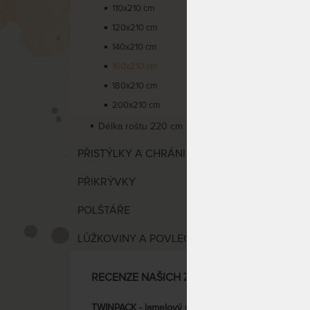
předp
110x210 cm
120x210 cm
140x210 cm
160x210 cm
180x210 cm
200x210 cm
Délka roštu 220 cm
PŘISTÝLKY A CHRÁNIČE
Kvalit
PŘIKRÝVKY
lamel
POLŠTÁŘE
LŮŽKOVINY A POVLEČENÍ
DO 15
DNŮ
RECENZE NAŠICH ZÁKAZNÍKŮ
TWINPACK - lamelový rošt s předpjatými lamelami