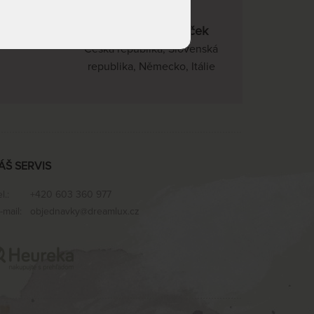
22 kvalitních značek
Česká republika, Slovenská
republika, Německo, Itálie
ÁŠ SERVIS
el.:
+420 603 360 977
-mail:
objednavky@dreamlux.cz