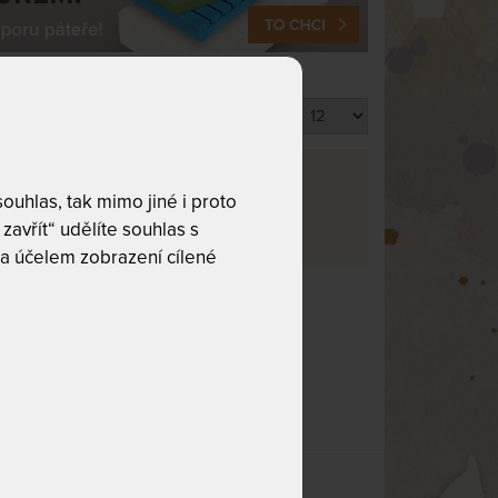
Produktů na stránku
va
uhlas, tak mimo jiné i proto
zavřít“ udělíte souhlas s
a účelem zobrazení cílené
co hledáte!
rošt z