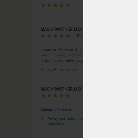
Iveta Pavlů
MASIV PARTNER LUX - laťový rošt z nožním výklopem
Martin Chaloupka
kvalita viz očekávání :) , kupovali jsme
předtím bukový a nyní tento - oba jsou
funkční a bezproblémový.
kvalitní zpracování
MASIV PARTNER LUX - laťový rošt z nožním výklopem
David Hrdina
Splňuje očekávání.
Pevný rošt, splňuje vše, co jsem
požadoval.