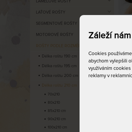
LAMELOVÉ ROŠTY
LAŤOVÉ ROŠTY
SEGMENTOVÉ ROŠTY
Záleží nám
MOTOROVÉ ROŠTY
ROŠTY PODLE ROZMĚRU
Cen
Cookies používáme p
Délka roštu 190 cm
abychom vylepšili ob
od
2
Délka roštu 195 cm
využíváním cookies
reklamy v reklamníc
Délka roštu 200 cm
Délka roštu 210 cm
70x210
80x210
85x210 cm
VÝCHO
90x210 cm
100x210 cm
TWINP