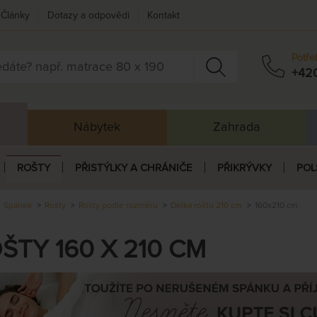
Články
Dotazy a odpovědi
Kontakt
Potře
+42
Nábytek
Zahrada
ROŠTY
PŘISTÝLKY A CHRÁNIČE
PŘIKRÝVKY
POL
Spánek
Rošty
Rošty podle rozměru
Délka roštu 210 cm
160x210 cm
ŠTY 160 X 210 CM