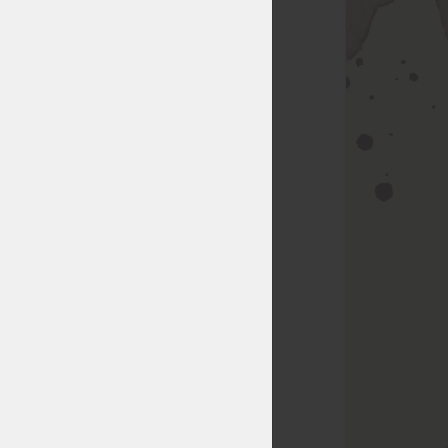
24 x
s
o.
86 Kč