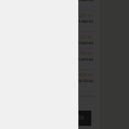
dnů
NA OBJEDNÁVKU
8 060 Kč
odesíláme do 10 - 20 prac.
9 482 Kč
dnů
SKLADEM > 5 KS
7 327 Kč
odesíláme do 5 prac. dnů
8 620 Kč
m
NA OBJEDNÁVKU
8 792 Kč
odesíláme do 10 - 20 prac.
10 344 Kč
dnů
NA OBJEDNÁVKU
12 896 Kč
odesíláme do 10 - 20 prac.
15 171 Kč
dnů
NA OBJEDNÁVKU
11 730 Kč
ZOBRAZIT VŠECHNY VARIANTY
odesíláme do 10 - 20 prac.
13 800 Kč
dnů
EM O VLASTNÍ, ATYPICKÝ ROZMĚR
NA OBJEDNÁVKU
14 654 Kč
odesíláme do 10 - 20 prac.
17 240 Kč