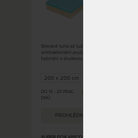
15 x
Středně tuhá až tužší,
Orto
antibakteriální pružná matrace s
pote
hybridní a studenou pěnou.
unes
Hybridní pěna spojuje ty
naví
nejlepší vlastnosti studené i
úsm
paměťové pěny a latexu: je
pam
pružná, prodyšná, má optimální
stra
tuhost, vynikající termoregulaci,
ale 
DO 10 - 20 PRAC.
DO 1
19 057 Kč
pomáhá omezit pocení a je
anti
DNŮ
DNŮ
super odolná.
22 420 Kč
omez
PROHLÉDNOUT
SUPER FOX VISCO Classic 22
BIO