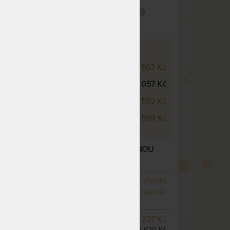
Masážní profilace
SCO WELLNESS - VÝŠKOVÉ VARIANTY
 Visco Wellness 20 cm
17 663 Kč
 Visco Wellness 22 cm
19 057 Kč
 Visco Wellness 24 cm
19 559 Kč
 Visco Wellness 26 cm
21 599 Kč
CO WELLNESS 22 CM - MATRACE S LÍNOU
 „FÉROVÉ CENY“
– další varianty
NA OBJEDNÁVKU
Zvolte
odesíláme do 10 - 20 prac.
rozměr
dnů
NA OBJEDNÁVKU
7 327 Kč
odesíláme do 10 - 20 prac.
8 620 Kč