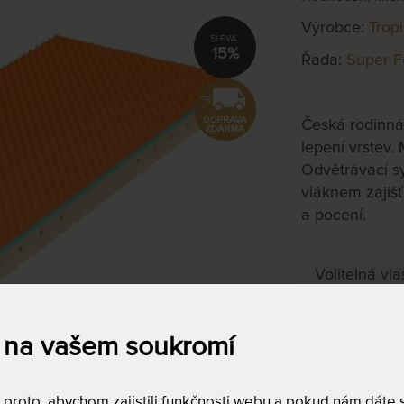
Výrobce:
Trop
15%
Řada:
Super F
Česká rodinná
lepení vrstev.
Odvětrávací s
vláknem zajišť
a pocení.
Volitelná vla
200 x 200
 na vašem soukromí
na objednávku
do 10 - 20 prac
roto, abychom zajistili funkčnosti webu a pokud nám dáte so