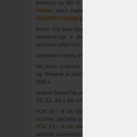
Pratelný na 60 °C, 2-dílný potah Wellne
vlákn
a
, která zvyšuje prodyšnost, izolu
statického náboje
pro hluboký spánek.
Potah má taky speciální
odvětrávací sy
spolupracuje s jádrem matrace. Zajiš
udržovat příjemné a zdravé mikroklima lů
Jednotlivé vrstvy matrace jsou lepeny zd
Na jádro matrace výrobce poskytuje zár
kg. Vhodné je uložení na pevné či poloho
000 x.
Jedině SuperFox vám nabízí
možnost zvol
20, 22, 24 a 26 cm.
FOX 20 - 4 cm visco pěny
.
Výškový stand
můžete, začněte zde.
FOX 22 - 4 cm visco pěny
.
O fous vyšší, 
pohodlí. Univerzální použití. Lišácká volba