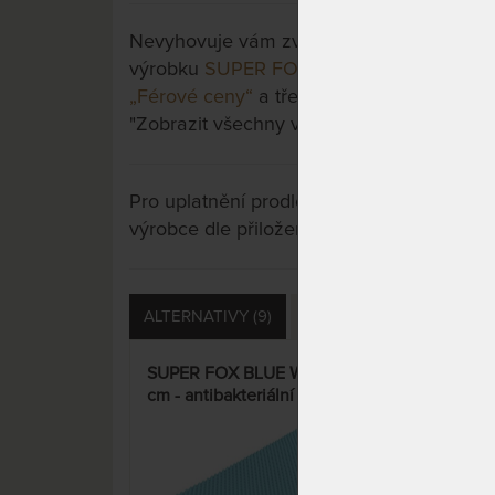
Nevyhovuje vám zvolená varianta výrobku?
výrobku
SUPER FOX VISCO Wellness 22 c
„Férové ceny“
a třeba si vyberete jinou. St
"Zobrazit všechny varianty".
Pro uplatnění prodloužené záruky je nutn
výrobce dle přiložených instrukcí u výrobk
ALTERNATIVY (9)
PŘÍSLUŠENSTVÍ (14)
SUPER FOX BLUE Wellness 22
SWI
cm - antibakteriální matrace s
cm -
hybridní a HR pěnou – AKCE
nosn
„Férové ceny“
15%