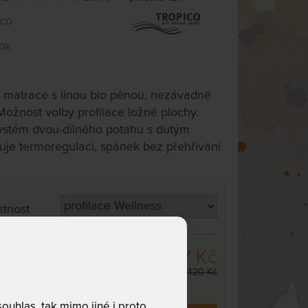
ico
ox
 matrace s línou bio pěnou, nezávadné
 Možnost volby profilace ložné plochy.
ystém dvou-dílného potahu s dutým
uje termoregulaci, spánek bez přehřívání
stnost
19 057 Kč
 cm
,
odesíláme
22 420 Kč
. dnů
uhlas, tak mimo jiné i proto