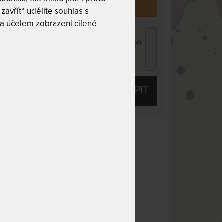
 již zakoupilo
12
zákazníků.
zavřít“ udělíte souhlas s
a účelem zobrazení cílené
ROPICO POLYCOTTON MEDICAL -
atracový chránič - praní na 95 °C 200 x 200
m
 276 Kč
chci slevu
81 Kč
KOUPIT
 10
Tuhost 9 z 10
Nosnost 135 kg
olébky
obek
Praní na 60 °C
Oboustranný
 potah
Dělitelný potah