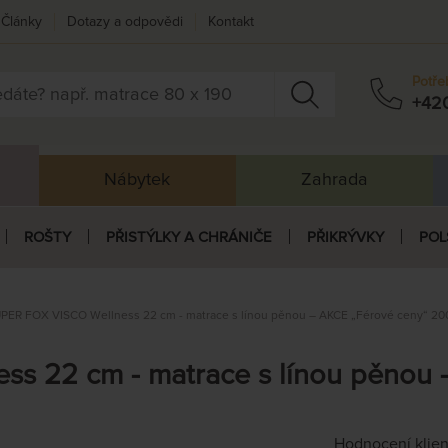
Články
Dotazy a odpovědi
Kontakt
Potře
+42
Nábytek
Zahrada
ROŠTY
PŘISTÝLKY A CHRÁNIČE
PŘIKRÝVKY
POL
PER FOX VISCO Wellness 22 cm - matrace s línou pěnou – AKCE „Férové ceny“ 20
s 22 cm - matrace s línou pěnou 
Hodnocení klie