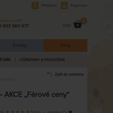
Přihlášení
Registrace
bujete poradit?
0
0 Kč
0 603 360 977
Značky
Slevy
ŠTÁŘE
LŮŽKOVINY A POVLEČENÍ
Zpět do seznamu
0 x 200 cm
– AKCE „Férové ceny“
ntů
•
prodáno 12 x
5,0
(1x)