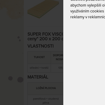
abychom vylepšili ob
využíváním cookies
reklamy v reklamníc
SUPER FOX VISCO Wellness 22 cm - mat
ceny“ 200 x 200 cm
VLASTNOSTI
DOPORUČENÁ
SNÍMATELNÝ
CELK
TUHOST
NOSNOST
POTAH
VÝŠ
střední + tvrdší
135 kg
ano
22 
MATERIÁL
MATERIÁL
LOŽNÍ PLOCHA
JÁDRA
paměťová + studená
anti
studená pěna
pěna