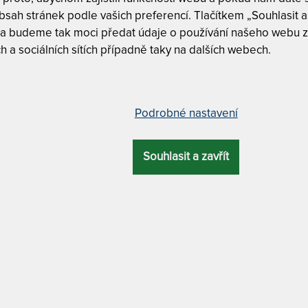
Tento produkt si
sah stránek podle vašich preferencí. Tlačítkem „Souhlasit a 
 a budeme tak moci předat údaje o používání našeho webu z
T
h a sociálních sítích případně taky na dalších webech.
m
c
1
race s línou pěnou – AKCE „Férové
Podrobné nastavení
Souhlasit a zavřít
OVÁ
ZÁRUKA
PROFILACE
ÚČEL
KA
Tuhost 7 z
cm
6 let
7 zón
pohybové problémy
Ramenní k
Český výr
MATERIÁL POTAHU
7 zón
bakteriální / praní na 60 °C + odvětrávací systém +
Snímatelný
antistatický