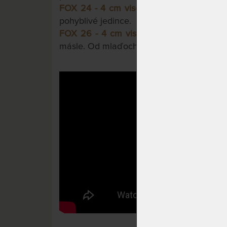
FOX 24 - 4 cm visco pěny
.
Výška s pocit
pohyblivé jedince.
FOX 26 - 4 cm visco pěny
.
Pro krále liš
másle. Od mlaďochů po seniory.