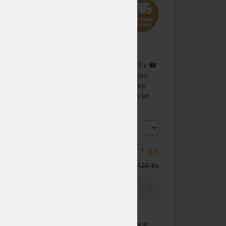
dnů
NA OBJEDNÁVKU
8 792 Kč
odesíláme do 10 - 20 prac.
10 344 Kč
dnů
NA OBJEDNÁVKU
9 672 Kč
5,0
(1x)
x
9 x
odesíláme do 10 - 20 prac.
11 378 Kč
ou
Partnerská matrace s jemnou
dnů
e
hybridní pěnou GelTouch ve
se
dvou variantách. Vaše tělo se
NA OBJEDNÁVKU
8 792 Kč
ku.
bude vznášet jako na obláčku.
odesíláme do 10 - 20 prac.
10 344 Kč
dnů
NA OBJEDNÁVKU
10 551 Kč
odesíláme do 10 - 20 prac.
12 413 Kč
DO 10 - 20 PRAC.
 Kč
19 057 Kč
dnů
DNŮ
80 Kč
22 420 Kč
NA OBJEDNÁVKU
15 475 Kč
odesíláme do 10 - 20 prac.
18 205 Kč
PROHLÉDNOUT
dnů
NA OBJEDNÁVKU
14 068 Kč
odesíláme do 10 - 20 prac.
16 550 Kč
ce s
CONFORT GREY - matrace s