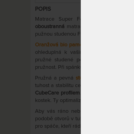
POPIS
Matrace Super Fox je česká matrac
oboustranná
matrace, z měkčí strany s bi
pužnou studenou Flexifoam pěnou.
Oranžová bio paměťová (visco) pěna
, vy
ohleduplná k vašim kloubům a poskytuj
pružné studené pěny, která napomáhá t
pružnost. Při spánku se tedy budete snadn
Pružná a pevná
studená pěna Flexifoam
tuhost a stabilitu celé 7-zónové konstrukc
CubeCare profilem
. Je to spůsob přerezá
kostek. Ty optimalizují rozložení tlaku a z
Aby vás ráno neboleli ramena, je mat
podobě otvorů v tuhé Flexifoam pěně. Ob
pro spáče, kteří rádi spí na boku.