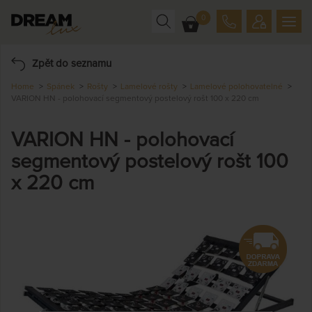
0
Zpět do seznamu
Home
Spánek
Rošty
Lamelové rošty
Lamelové polohovatelné
VARION HN - polohovací segmentový postelový rošt 100 x 220 cm
VARION HN - polohovací
segmentový postelový rošt 100
x 220 cm