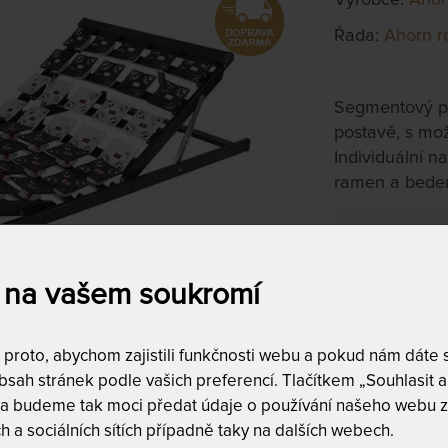
Řada:
Ahorn r
Segmentový pos
postavě, s mo
Individuální n
ramen a beder
85 x 220 
na objednávku
do 10 - 15 prac
 na vašem soukromí
Tento produkt si
roto, abychom zajistili funkčnosti webu a pokud nám dáte so
sah stránek podle vašich preferencí. Tlačítkem „Souhlasit a 
 a budeme tak moci předat údaje o používání našeho webu z
stelový rošt 85 x 220 cm
h a sociálních sítích případně taky na dalších webech.