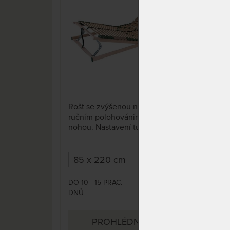
1 x
Rošt se zvýšenou nosností a s
Lame
ručním polohováním hlavy a
pol
nohou. Nastavení tuhosti v
ulož
bederní oblasti, v oblasti ramen
větš
změkčené lamely.
tuho
obl
lame
DO 10 - 15 PRAC.
DO 1
8 540 Kč
DNŮ
DNŮ
PROHLÉDNOUT