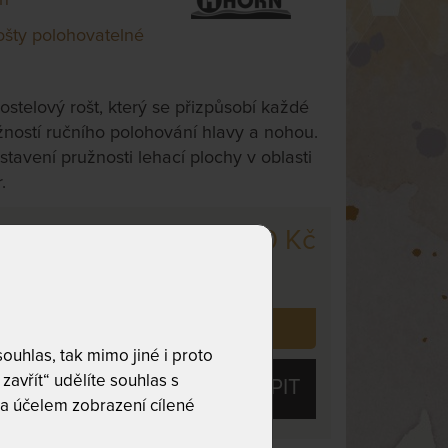
ošty polohovatelné
telový rošt, který se přizpůsobí každé
žností ručního polohování hlavy a nohou.
astavení pružnosti lehací plochy v oblasti
.
18 900 Kč
cm
,
odesíláme
. dnů
 již zakoupilo
3
zákazníků.
uhlas, tak mimo jiné i proto
zavřít“ udělíte souhlas s
KOUPIT
a účelem zobrazení cílené