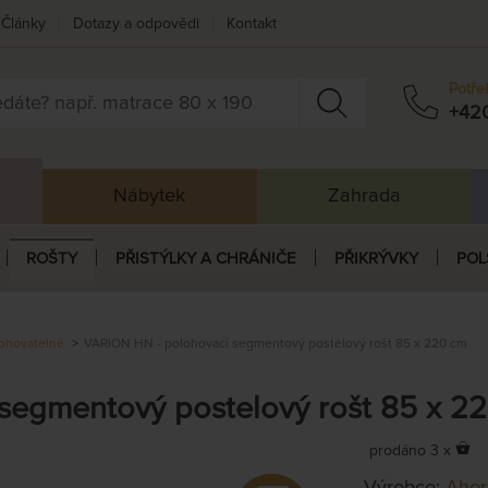
Články
Dotazy a odpovědi
Kontakt
Potře
+42
Nábytek
Zahrada
ROŠTY
PŘISTÝLKY A CHRÁNIČE
PŘIKRÝVKY
POL
ohovatelné
VARION HN - polohovací segmentový postelový rošt 85 x 220 cm
segmentový postelový rošt 85 x 2
prodáno 3 x
Výrobce:
Ahor