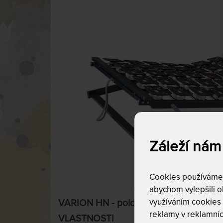
Záleží nám
Cookies používáme p
abychom vylepšili ob
využíváním cookies
VARION HN - polohovací segmentový po
reklamy v reklamníc
VLASTNOSTI