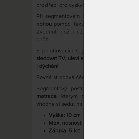
prostředí pro výskyt bakterií a plísní.
Při segmentovém roštu Varion HN mát
nohou
pomocí textilních úchytů. Zádovo
Zvednutí nožní části přispívá k uvolně
oběh.
S polohovacím segmentovým roštem V
sledovat TV, uleví se vám při rýmě a nach
i dýchání
.
Pevná středová část zase zvyšuje
pohodlí
Segmentový postelový rošt Varion HN
matrace
, kterým zaručuje dokonalé vět
vhodné si sedat na zvednuté kraje matrac
Výška: 10 cm
Max. nosnost: 130 kg
Záruka: 5 let