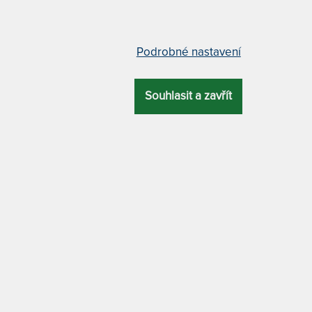
Segmentov
PORUČENÁ
CELKOVÁ
ZÁRUKA
TYP ROŠTU
NOSNOST
VÝŠKA
Polohovací
Podrobné nastavení
130 kg
10 cm
5 let
polohovatelný
VARION HN - 
– další varianty
Souhlasit a zavřít
ION
HN
tvoří výkyvné talíře, které
70 x 200 cm
vnoměrně reagují na zátěž a přizpůsobí
enty se pohybují ve všech směrech,
a.
80 x 200 cm
menní a bederní oblasti
vám umožňuje
e v těchto oblastech kdykoliv upravit
85 x 200 cm
ně podpírá matraci i na okrajích při
ezuje deformaci okrajů matrace
a
90 x 200 cm
roštu neproniká vlhkost, nevytváří se