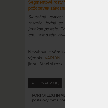
Segmentové rošty Varion se vyrábí pouze 
požadavek zákazníka včetně rozměru 90
Skutečná velikost roštu je vždy o 1 cm
rozměr. Jedná se o běžný technologick
jakékoli postele. Pro postel 90 x 200 cm
cm. Rošt o této velikosti bude mít rozměr
Nevyhovuje vám zvolená varianta výrobku?
výrobku
VARION HN - polohovací segment
jinou. Stačí si rozkliknout další přes tlačít
ALTERNATIVY (6)
SOUVISEJÍCÍ (1)
DOTA
PORTOFLEX HN MEGA -
POR
postelový rošt s nosností až do
lame
150 kg