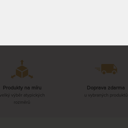
0 - 15 PRAC.
7 140 Kč
120 x 210 cm
PROHLÉDNOUT
140 x 210 cm
70 x 220 cm
80 x 220 cm
Produkty na míru
Doprava zdarma
85 x 220 cm
velký výběr atypických
u vybraných produktů
rozměrů
90 x 220 cm