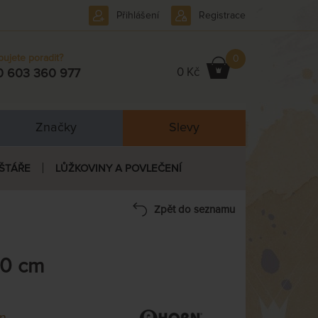
Přihlášení
Registrace
bujete poradit?
0
0 Kč
0 603 360 977
Značky
Slevy
ŠTÁŘE
LŮŽKOVINY A POVLEČENÍ
Zpět do seznamu
20 cm
n