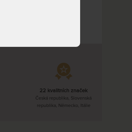
NA OBJEDNÁVKU
19 575 Kč
odesíláme do 10 - 15 prac.
dnů
NA OBJEDNÁVKU
23 625 Kč
odesíláme do 10 - 15 prac.
dnů
NA OBJEDNÁVKU
18 900 Kč
odesíláme do 10 - 15 prac.
dnů
NA OBJEDNÁVKU
17 550 Kč
odesíláme do 10 - 15 prac.
dnů
22 kvalitních značek
NA OBJEDNÁVKU
18 900 Kč
Česká republika, Slovenská
odesíláme do 10 - 15 prac.
republika, Německo, Itálie
dnů
NA OBJEDNÁVKU
17 550 Kč
odesíláme do 10 - 15 prac.
dnů