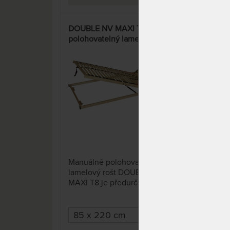
DOUBLE NV MAXI T8 -
POR
polohovatelný lamelový rošt s
pruž
nosností do 150 kg
úpr
8 x
Manuálně polohovatelný
Post
lamelový rošt DOUBLE NV
úpra
MAXI T8 je předurčen do
nast
postelí s úložným prostorem.
do 5
pol