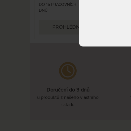
DO 15 PRACOVNÍCH
DO 1
5 668 Kč
DNŮ
DNŮ
PROHLÉDNOUT
Doručení do 3 dnů
u produktů z našeho vlastního
skladu