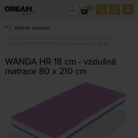
0
Zpět do seznamu
Home
Spánek
Matrace
Podle rozměrů
Délka 210 cm
80x210 cm
WANDA HR 18 cm - vzdušná matrace 80 x 210 cm
WANDA HR 18 cm - vzdušná
matrace 80 x 210 cm