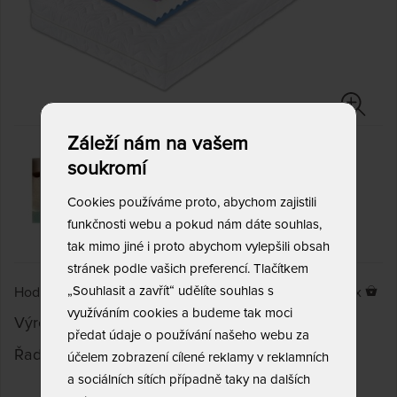
Záleží nám na vašem
soukromí
Cookies používáme proto, abychom zajistili
funkčnosti webu a pokud nám dáte souhlas,
tak mimo jiné i proto abychom vylepšili obsah
stránek podle vašich preferencí. Tlačítkem
„Souhlasit a zavřít“ udělíte souhlas s
Hodnocení klientů
Prodáno 791 x
4,3
(23x)
využíváním cookies a budeme tak moci
Výrobce:
DreamLux
předat údaje o používání našeho webu za
Řada:
DreamLux Wanda
účelem zobrazení cílené reklamy v reklamních
a sociálních sítích případně taky na dalších