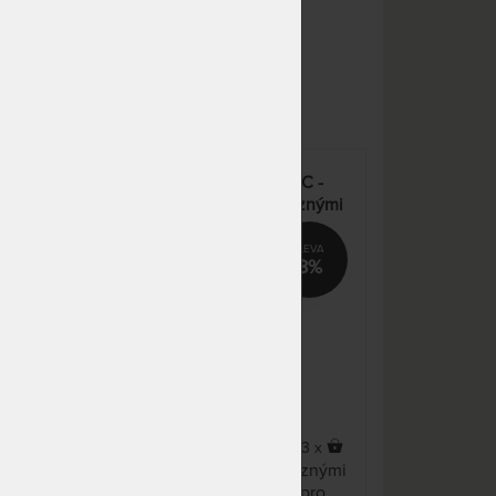
- 15 pracovních dnů)
SKLADEM 1 KS
odesíláme
9 110 Kč
do 1 - 2 prac. dnů
(další na objednávku do 10
- 15 pracovních dnů)
NA OBJEDNÁVKU
Zvolte
nná
Pohodlná matrace ELASTIC -
odesíláme do 10 - 15
rozměr
ací
oboustranná matrace s různými
pracovních dnů
stranami tuhosti
NA OBJEDNÁVKU
4 175 Kč
%
8%
odesíláme do 10 - 15
pracovních dnů
NA OBJEDNÁVKU
6 681 Kč
odesíláme do 10 - 15
pracovních dnů
NA OBJEDNÁVKU
6 073 Kč
odesíláme do 10 - 15
4,5
(2x)
x
103 x
pracovních dnů
nná
Oboustranná matrace s různými
cí
stranami tuhosti vhodná i pro
SKLADEM 1 KS
odesíláme