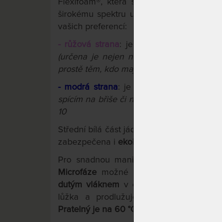
Flexifoam®, která se vyznačuje vzdušno
širokému spektru uživatelů. Dvě strany s
vašich preferencí:
- růžová strana
: je měkčí, s anatomicko
(určena je nejen něžnějšímu pohlaví, ale
prostě těm, kdo mají rádi měkčí matrace) 
- modrá strana
: je tužší, rovná a bez pr
spícím na břiše či na zádech, menším děte
10
Střední bílá část jádra je zvlněná a dík
zabezpečena i
ekologickým lepením
na v
Pro snadnou manipulaci a možnost pr
Microfáze
možné rozzipovat na dvě sa
dutým vláknem
v obou dílech poskytuje 
lůžka a prodlužuje životnost matrace.
Pratelný je na 60 °C
pro dokonalou hygie