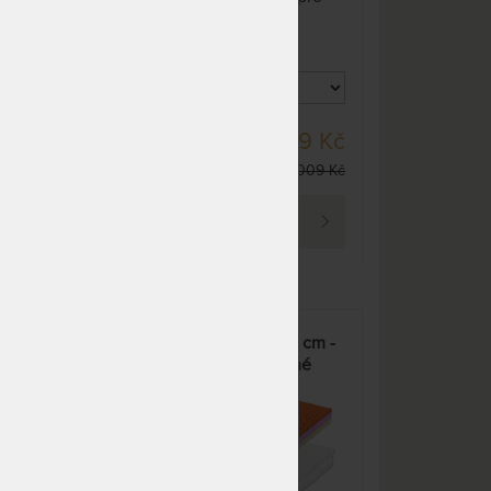
7 592 Kč
děti.
do 5 pracovních dnů
(další na objednávku do 10
- 15 pracovních dnů)
NA OBJEDNÁVKU
7 592 Kč
odesíláme do 10 - 15
DO 10 - 15 PRAC.
 Kč
4 599 Kč
pracovních dnů
DNŮ
52 Kč
5 009 Kč
NA OBJEDNÁVKU
7 592 Kč
odesíláme do 10 - 15
PROHLÉDNOUT
pracovních dnů
m
NA OBJEDNÁVKU
9 869 Kč
odesíláme do 10 - 15
pracovních dnů
nná
WANDA HR WELLNESS 18 cm -
NA OBJEDNÁVKU
4 175 Kč
1+1
kvalitní matrace ze studené
odesíláme do 10 - 15
pěny
pracovních dnů
0%
NA OBJEDNÁVKU
4 175 Kč
odesíláme do 10 - 15
pracovních dnů