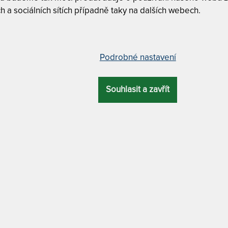
T
h a sociálních sítích případně taky na dalších webech.
v
"
1
Podrobné nastavení
0 x 200 cm
T
v
2
Souhlasit a zavřít
7
CELKOVÁ
ZÁRUKA
PROFILACE
VÝŠKA
T
v
18 cm
2 roky
7 zón
2
7
Tuhost 5 z
T
Matrace je
MATERIÁL POTAHU
polohovací
p
s klimatizační vrstvou z dutého vlákna
-
Dělitelný 
7
ává ze tří různých vrstev PUR pěny
WANDA HR - 