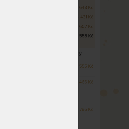
Wellness 14 cm
3 648 Kč
Wellness 18 cm
4 431 Kč
 14 cm
3 607 Kč
 18 cm
4 555 Kč
CM - VZDUŠNÁ MATRACE
– další varianty
SKLADEM 5 KS
odesíláme
4 555 Kč
do 1 - 2 prac. dnů
SKLADEM 3 KS
odesíláme
5 466 Kč
do 1 - 2 prac. dnů
(další na objednávku do 10
- 15 pracovních dnů)
SKLADEM 2 KS
odesíláme
3 796 Kč
do 1 - 2 prac. dnů
(další z ext. skladu do 5
pracovních dnů)