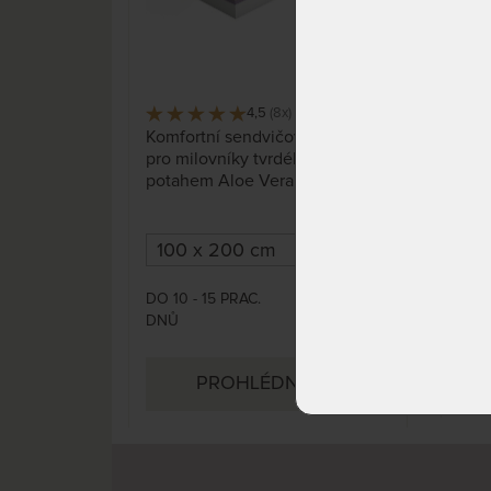
4,5
(8x)
130 x
Komfortní sendvičová matrace
Za 1
pro milovníky tvrdého spaní, s
Luxu
potahem Aloe Vera vhodným
vyso
pro alergiky.
prof
komb
stu
jád
a př
DO 10 - 15 PRAC.
SKLA
4 799 Kč
kter
DNŮ
DO 3
5 406 Kč
živo
PROHLÉDNOUT