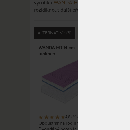
výrobku
WANDA HR 18 cm - vzdušná mat
rozkliknout další přes tlačítko "Zobrazit vš
ALTERNATIVY (8)
PŘÍSLUŠENSTVÍ (9)
D
WANDA HR 14 cm - vzdušná
WAN
matrace
kval
pěn
4,8
(39x)
1 692 x
Oboustranná rodinná matrace.
Obo
Dvoudílný potah je možné prát
z pr