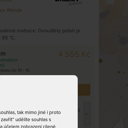
ux Wanda
odinná matrace. Dvoudílný potah je
 95 °C.
4 555 Kč
cm
odesíláme
dnů
návku do 10 - 15
)
 již zakoupilo
791
zákazníků.
ROPICO POLYCOTTON MEDICAL -
atracový chránič - praní na 95 °C 100 x 200
uhlas, tak mimo jiné i proto
m
zavřít“ udělíte souhlas s
10 Kč
chci slevu
39 Kč
a účelem zobrazení cílené