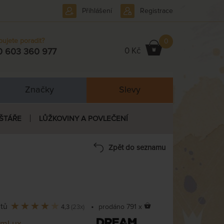
Přihlášení
Registrace
bujete poradit?
0
0 Kč
0 603 360 977
Značky
Slevy
ŠTÁŘE
LŮŽKOVINY A POVLEČENÍ
Zpět do seznamu
ntů
•
prodáno 791 x
4,3
(23x)
amLux