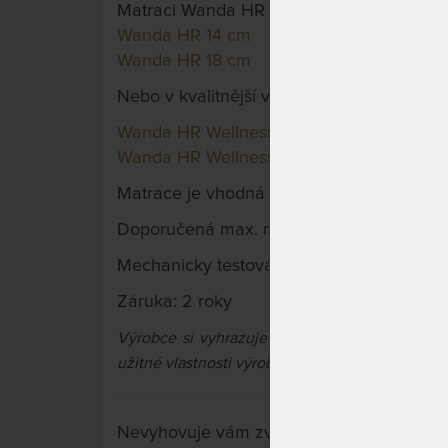
Matraci Wanda HR si můžete objednat v tě
Wanda HR 14 cm
Wanda HR 18 cm
Nebo v kvalitnější verzi:
Wanda HR Wellness 14 cm
Wanda HR Wellness 18 cm
Matrace je vhodná na pevný lamelový neb
Doporučená max. nosnost: 120 kg
Mechanicky testováno: 80.000 x
Záruka: 2 roky
Výrobce si vyhrazuje právo na případné barev
užitné vlastnosti výrobků.
Nevyhovuje vám zvolená varianta výrobku?