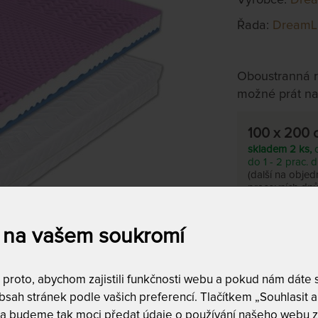
Řada:
DreamL
Oboustranná r
možné prát na
100 x 200 
skladem 2 ks,
do 1 - 2 prac. 
(další na objed
pracovních dnů
Tento produkt si
 na vašem soukromí
T
m
roto, abychom zajistili funkčnosti webu a pokud nám dáte so
c
sah stránek podle vašich preferencí. Tlačítkem „Souhlasit a 
6
 a budeme tak moci předat údaje o používání našeho webu z