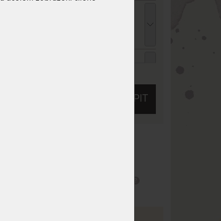
opper VISCO MEDIDRY KOMPRI 4 cm -
rchní matrace z paměťové pěny - AKCE
Férové ceny" 100 x 200 cm
 920 Kč
chci slevu
144 Kč
ENCEL TROPICO bílá - prostěradlo pro
ysoké i atypické matrace 90 - 100 x 200 -
ZOBRAZIT VŠECHNY SLEVY A SLUŽBY
20 cm
05 Kč
chci slevu
45 Kč
KOUPIT
ENCEL TROPICO kakaová - prostěradlo pro
ysoké i atypické matrace 90 - 100 x 200 -
20 cm
05 Kč
chci slevu
45 Kč
 10
Tuhost 7 z 10
ENCEL TROPICO antracitová - prostěradlo
 vhodná na
Oboustranný
 rošt
ro vysoké i atypické matrace 90 - 100 x 200
 220 cm
potah
Masážní profilace
05 Kč
chci slevu
45 Kč
VÝŠKOVÉ VARIANTY