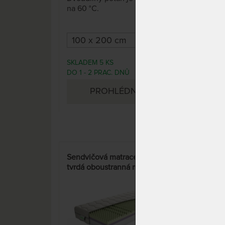
na 60 °C.
stu
živo
pota
Stra
jso
prof
SKLADEM 5 KS
SKL
3 607 Kč
své.
DO 1 - 2 PRAC. DNŮ
DO 1
(dal
PROHLÉDNOUT
do 10
prac
Sendvičová matrace ANETA -
BRÁV
tvrdá oboustranná matrace
matr
11%