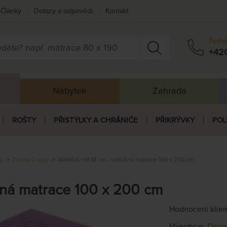
Články
Dotazy a odpovědi
Kontakt
Potře
+42
Nábytek
Zahrada
ROŠTY
PŘISTÝLKY A CHRÁNIČE
PŘIKRÝVKY
POL
ky
Záruka 2 roky
WANDA HR 18 cm - vzdušná matrace 100 x 200 cm
ná matrace 100 x 200 cm
Hodnocení klie
Výrobce:
Dre