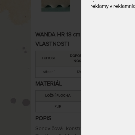
reklamy v reklamníc
WANDA HR 18 cm - vzdušná matrace 10
VLASTNOSTI
DOPORUČENÁ
SNÍMATELNÝ
TUHOST
NOSNOST
POTAH
střední
120 kg
ano
MATERIÁL
LOŽNÍ PLOCHA
MATERIÁL JÁDRA
PUR
PUR
POPIS
Sendvičová konstrukce matrace pozost