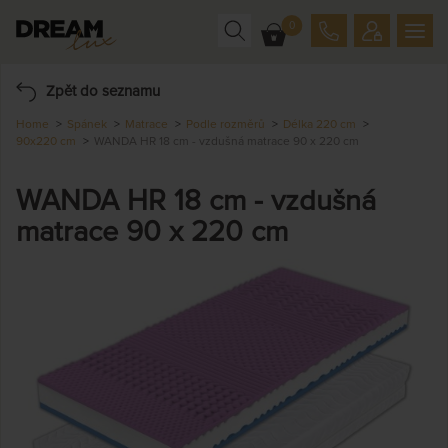
0
Zpět do seznamu
Home
Spánek
Matrace
Podle rozměrů
Délka 220 cm
90x220 cm
WANDA HR 18 cm - vzdušná matrace 90 x 220 cm
WANDA HR 18 cm - vzdušná
matrace 90 x 220 cm