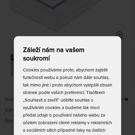
Záleží nám na vašem
soukromí
Cookies používáme proto, abychom zajistili
funkčnosti webu a pokud nám dáte souhlas,
tak mimo jiné i proto abychom vylepšili obsah
stránek podle vašich preferencí. Tlačítkem
Hodnocení klientů
Prodáno 791 x
„Souhlasit a zavřít“ udělíte souhlas s
4,3
(23x)
využíváním cookies a budeme tak moci
Výrobce:
DreamLux
předat údaje o používání našeho webu za
Řada:
DreamLux Wanda
účelem zobrazení cílené reklamy v reklamních
a sociálních sítích případně taky na dalších