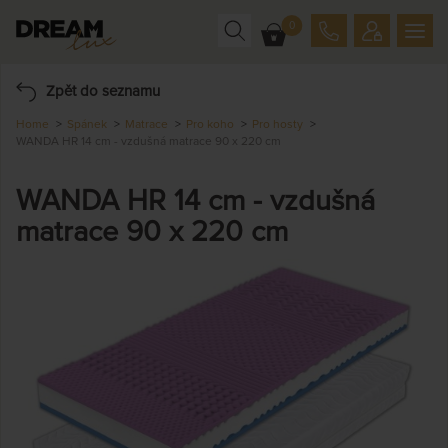
0
Zpět do seznamu
Home
Spánek
Matrace
Pro koho
Pro hosty
WANDA HR 14 cm - vzdušná matrace 90 x 220 cm
WANDA HR 14 cm - vzdušná
matrace 90 x 220 cm