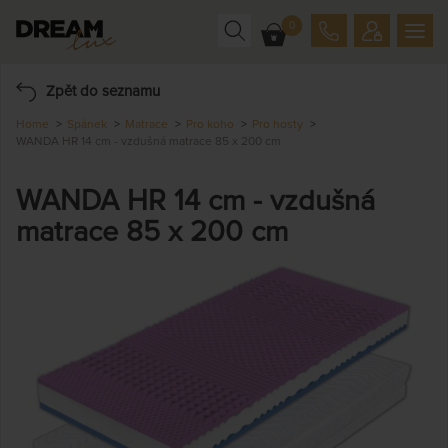
0
Zpět do seznamu
Home
Spánek
Matrace
Pro koho
Pro hosty
WANDA HR 14 cm - vzdušná matrace 85 x 200 cm
WANDA HR 14 cm - vzdušná
matrace 85 x 200 cm