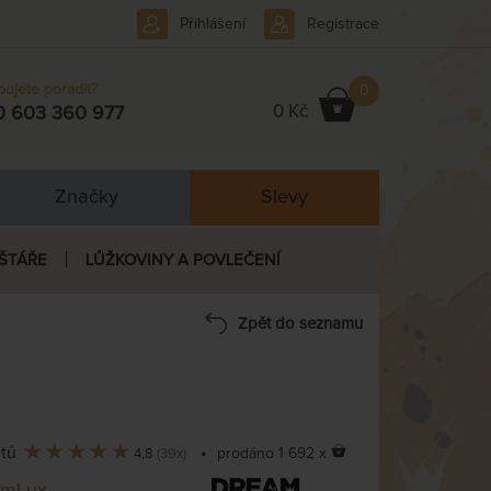
Přihlášení
Registrace
bujete poradit?
0
0 Kč
0 603 360 977
Značky
Slevy
ŠTÁŘE
LŮŽKOVINY A POVLEČENÍ
Zpět do seznamu
ntů
•
prodáno 1 692 x
4,8
(39x)
amLux