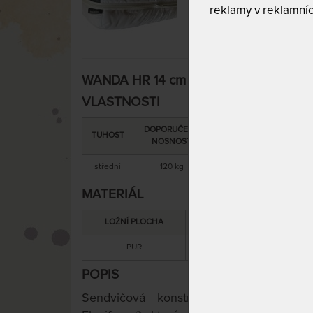
reklamy v reklamníc
WANDA HR 14 cm - vzdušná matrace 18
VLASTNOSTI
DOPORUČENÁ
SNÍMATELNÝ
CELK
TUHOST
NOSNOST
POTAH
VÝŠ
střední
120 kg
ano
14 
MATERIÁL
LOŽNÍ PLOCHA
MATERIÁL JÁDRA
PUR
PUR
POPIS
Sendvičová konstrukce matrace pozo