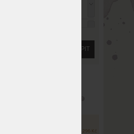
rchní matrace z paměťové pěny - AKCE
Férové ceny" 180 x 220 cm
 839 Kč
chci slevu
289 Kč
ENCEL TROPICO bílá - prostěradlo pro
ysoké i atypické matrace 180 - 200 x 200 -
ZOBRAZIT VŠECHNY SLEVY A SLUŽBY
20 cm
 053 Kč
chci slevu
67 Kč
KOUPIT
ENCEL TROPICO kakaová - prostěradlo pro
ysoké i atypické matrace 180 - 200 x 200 -
20 cm
 053 Kč
chci slevu
67 Kč
 10
Tuhost 7 z 10
ENCEL TROPICO antracitová - prostěradlo
 vhodná na
Oboustranný
 rošt
ro vysoké i atypické matrace 180 - 200 x
00 - 220 cm
potah
Masážní profilace
 053 Kč
chci slevu
67 Kč
VÝŠKOVÉ VARIANTY
Wellness 14 cm
7 296 Kč