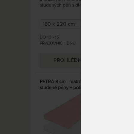
studených pěn s dlouhou
poko
životností. S dvoudílným
nich
potahem, pratelným na 95 °C.
zábr
Strany mají rozdílnou tuhost a
13 c
jsou vybaveny zónovou
přis
profilací. Každý si tak přijde na
vyvá
DO 10 - 15
DO 1
7 296 Kč
své.
PRACOVNÍCH DNŮ
DNŮ
PROHLÉDNOUT
PETRA 9 cm - matrace ze
ZARA
studené pěny + polštář Lenošek
mat
Kid jako dárek
Silv
15%