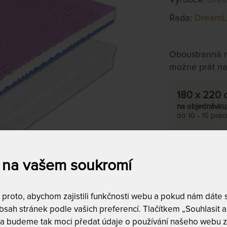
Řada:
DreamL
Oboustranná r
možné prát na
180 x 220 
na objednávku
do 10 - 15 pra
Tento produkt si
 na vašem soukromí
T
m
c
roto, abychom zajistili funkčnosti webu a pokud nám dáte so
1
sah stránek podle vašich preferencí. Tlačítkem „Souhlasit a 
T
 a budeme tak moci předat údaje o používání našeho webu z