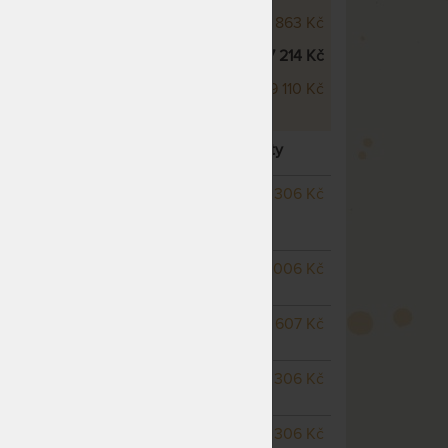
Wellness 18 cm
8 863 Kč
 14 cm
7 214 Kč
 18 cm
9 110 Kč
CM - VZDUŠNÁ MATRACE
– další varianty
SKLADEM > 5 KS
3 306 Kč
odesíláme do 1 - 2 prac.
dnů
SKLADEM 5 KS
odesíláme
3 006 Kč
do 1 - 2 prac. dnů
m
SKLADEM 5 KS
odesíláme
3 607 Kč
do 1 - 2 prac. dnů
SKLADEM 4 KS
odesíláme
3 306 Kč
do 1 - 2 prac. dnů
SKLADEM 3 KS
odesíláme
3 306 Kč