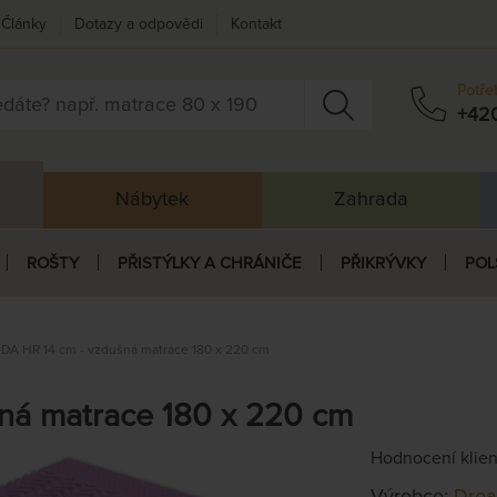
Články
Dotazy a odpovědi
Kontakt
Potře
+42
Nábytek
Zahrada
ROŠTY
PŘISTÝLKY A CHRÁNIČE
PŘIKRÝVKY
POL
A HR 14 cm - vzdušná matrace 180 x 220 cm
ná matrace 180 x 220 cm
Hodnocení klie
Výrobce:
Dre