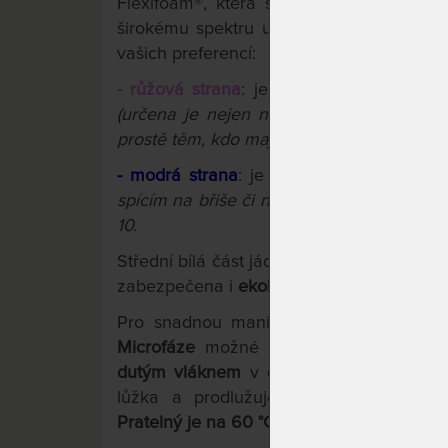
Flexifoam®, která se vyznačuje vzdušno
širokému spektru uživatelů. Dvě strany s
vašich preferencí:
- růžová strana
: je měkčí, s anatomicko
(určena je nejen něžnějšímu pohlaví, ale
prostě těm, kdo mají rádi měkčí matrace), 
- modrá strana
: je tužší, rovná a bez pr
spícím na břiše či na zádech, menším děte
10.
Střední bílá část jádra je zvlněná a dík
zabezpečena i
ekologickým lepením
na v
Pro snadnou manipulaci a možnost pr
Microfáze
možné rozzipovat na dvě sa
dutým vláknem
v obou dílech poskytuje 
lůžka a prodlužuje životnost matrace.
Pratelný je na 60 °C.