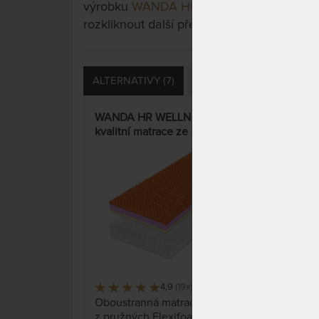
výrobku
WANDA HR 14 cm - vzdušná mat
rozkliknout další přes tlačítko "Zobrazit vš
ALTERNATIVY (7)
PŘÍSLUŠENSTVÍ (9)
S
WANDA HR WELLNESS 14 cm -
PET
kvalitní matrace ze studené
stu
pěny
ceny
jako
4,9
(19x)
909 x
Oboustranná matrace vyrobena
Matr
z pružných Flexifoam
(mon