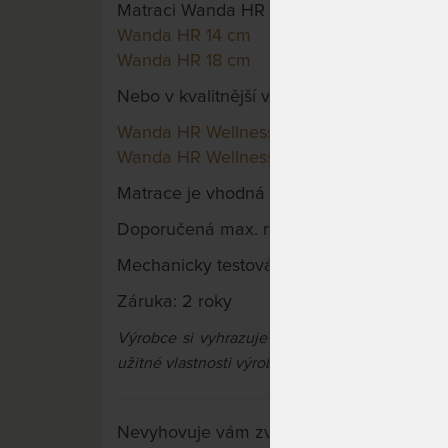
Matraci Wanda HR si můžete objednat v tě
Wanda HR 14 cm
Wanda HR 18 cm
Nebo v kvalitnější verzi:
Wanda HR Wellness 14 cm
Wanda HR Wellness 18 cm
Matrace je vhodná na pevný lamelový neb
Doporučená max. nosnost: 120 kg
Mechanicky testováno: 80.000 x
Záruka: 2 roky
Výrobce si vyhrazuje právo na případné barev
užitné vlastnosti výrobků.
Nevyhovuje vám zvolená varianta výrobku?