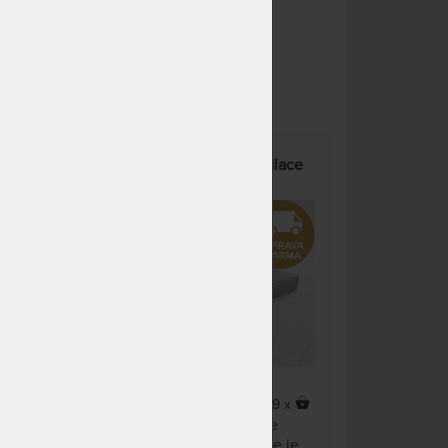
SKLADEM 2 KS
odesíláme
5 290 Kč
do 1 - 2 prac. dnů
(další na objednávku do 10
- 15 pracovních dnů)
SKLADEM 2 KS
odesíláme
3 607 Kč
do 1 - 2 prac. dnů
(další na objednávku do 10
á
WELMI - matrace bez profilace
- 15 pracovních dnů)
SKLADEM 1 KS
odesíláme
4 809 Kč
do 1 - 2 prac. dnů
(další na objednávku do 10
- 15 pracovních dnů)
SKLADEM 1 KS
odesíláme
3 306 Kč
do 1 - 2 prac. dnů
(další na objednávku do 10
- 15 pracovních dnů)
SKLADEM 1 KS
odesíláme
3 306 Kč
5,0
(3x)
x
99 x
do 1 - 2 prac. dnů
ce.
Jednolité jádro matrace ze
(další na objednávku do 10
rát
studené pěny bez profilace je