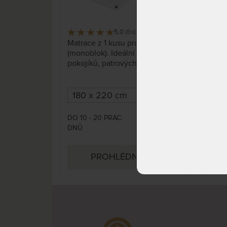
5,0
(8x)
137 x
Matrace z 1 kusu pružné pěny
ZARA
(monoblok). Ideální do dětských
matr
pokojíků, patrových postelí u
nichž nelze použít kvůli boční
zábraně vyšší matrace. Potah je
pratelný na vyvářku.
DO 10 - 20 PRAC.
DO 1
7 732 Kč
DNŮ
DNŮ
9 096 Kč
PROHLÉDNOUT