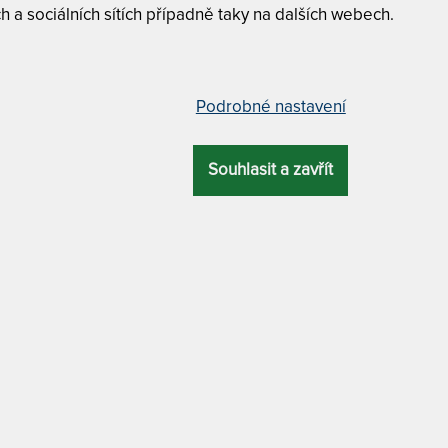
v
h a sociálních sítích případně taky na dalších webech.
"
3
T
v
Podrobné nastavení
0 x 220 cm
2
1
Souhlasit a zavřít
T
OVÁ
ZÁRUKA
TYP ROŠTU
PROFILACE
v
KA
2
cm
2 roky
polohovatelný
7 zón
1
Tuhost 6 z
T
Matrace je
polohovací
p
MATERIÁL POTAHU
2
Dělitelný 
1
s klimatizační vrstvou z dutého vlákna
WANDA HR - 
stává ze tří různých vrstev pěny
Wanda HR 