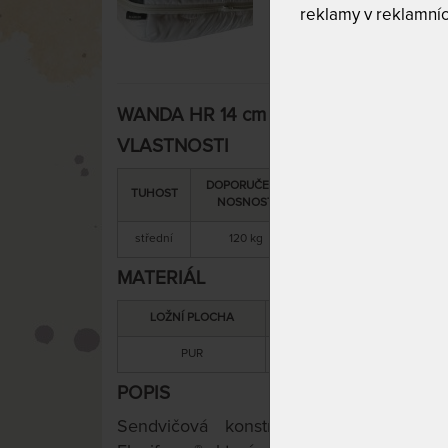
reklamy v reklamníc
WANDA HR 14 cm - vzdušná matrace 18
VLASTNOSTI
DOPORUČENÁ
SNÍMATELNÝ
CELK
TUHOST
NOSNOST
POTAH
VÝŠ
střední
120 kg
ano
14 
MATERIÁL
LOŽNÍ PLOCHA
MATERIÁL JÁDRA
PUR
PUR
POPIS
Sendvičová konstrukce matrace pozo