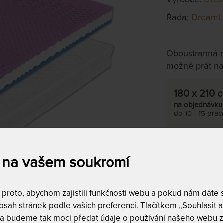
Řada:
DreamL
Oboustranná r
možné prát na
180 x 210 
na objednávku
do 10 - 15 pra
Tento produkt si
 na vašem soukromí
T
m
c
roto, abychom zajistili funkčnosti webu a pokud nám dáte so
1
sah stránek podle vašich preferencí. Tlačítkem „Souhlasit a 
T
 a budeme tak moci předat údaje o používání našeho webu z