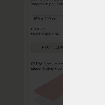
studených pěn s dlouhou
poko
životností. S dvoudílným
nich
potahem, pratelným na 95 °C.
zábr
Strany mají rozdílnou tuhost a
13 c
jsou vybaveny zónovou
přis
profilací. Každý si tak přijde na
vyvá
DO 10 - 15
DO 1
7 296 Kč
své.
PRACOVNÍCH DNŮ
DNŮ
PROHLÉDNOUT
PETRA 9 cm - matrace ze
ZARA
studené pěny + polštář Lenošek
mat
Kid jako dárek
Silv
15%