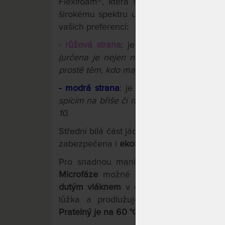
Flexifoam®, která se vyznačuje vzdušno
širokému spektru uživatelů. Dvě strany s
vašich preferencí:
- růžová strana
: je měkčí, s anatomicko
(určena je nejen něžnějšímu pohlaví, ale
prostě těm, kdo mají rádi měkčí matrace), 
- modrá strana
: je tužší, rovná a bez pr
spícím na břiše či na zádech, menším děte
10.
Střední bílá část jádra je zvlněná a dík
zabezpečena i
ekologickým lepením
na v
Pro snadnou manipulaci a možnost pr
Microfáze
možné rozzipovat na dvě sa
dutým vláknem
v obou dílech poskytuje 
lůžka a prodlužuje životnost matrace.
Pratelný je na 60 °C.