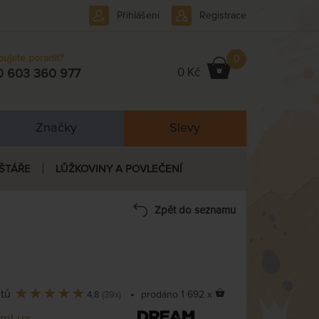
Přihlášení
Registrace
bujete poradit?
0
0 Kč
0 603 360 977
Značky
Slevy
ŠTÁŘE
LŮŽKOVINY A POVLEČENÍ
Zpět do seznamu
ntů
•
prodáno 1 692 x
4,8
(39x)
amLux