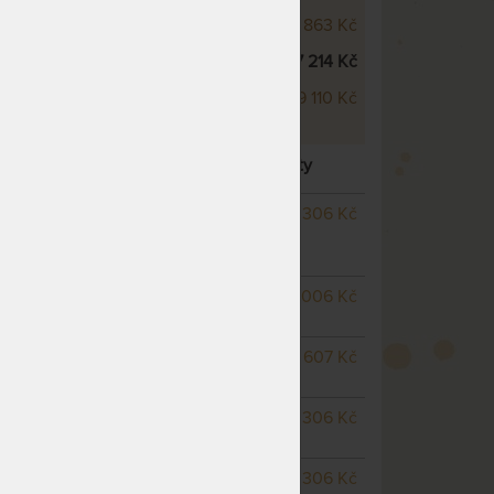
Wellness 18 cm
8 863 Kč
 14 cm
7 214 Kč
 18 cm
9 110 Kč
CM - VZDUŠNÁ MATRACE
– další varianty
SKLADEM > 5 KS
3 306 Kč
odesíláme do 1 - 2 prac.
dnů
SKLADEM 5 KS
odesíláme
3 006 Kč
do 1 - 2 prac. dnů
m
SKLADEM 5 KS
odesíláme
3 607 Kč
do 1 - 2 prac. dnů
SKLADEM 4 KS
odesíláme
3 306 Kč
do 1 - 2 prac. dnů
SKLADEM 3 KS
odesíláme
3 306 Kč