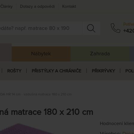
Články
Dotazy a odpovědi
Kontakt
Potře
+42
Nábytek
Zahrada
ROŠTY
PŘISTÝLKY A CHRÁNIČE
PŘIKRÝVKY
POL
A HR 14 cm - vzdušná matrace 180 x 210 cm
á matrace 180 x 210 cm
Hodnocení klie
Výrobce:
Dre