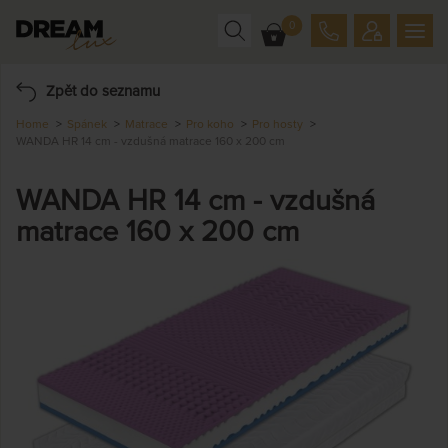
0
Zpět do seznamu
Home
Spánek
Matrace
Pro koho
Pro hosty
WANDA HR 14 cm - vzdušná matrace 160 x 200 cm
WANDA HR 14 cm - vzdušná
matrace 160 x 200 cm