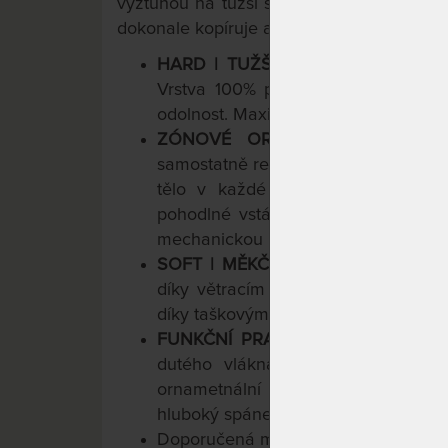
výztuhou na tužší straně.
Každá tašková 
dokonale kopíruje a podpírá tělo. Prateln
HARD | TUŽŠÍ STRANA MATRACE
Vrstva 100% přírodních vláken z p
odolnost. Maximální doporučená nos
ZÓNOVÉ ORTOPEDICKÉ JÁDRO
samostatně reagujících pružinek z če
tělo v každé poloze. Robustní pě
pohodlné vstávání. Objemové hmot
mechanickou i hygienickou životnost
SOFT | MĚKČÍ STRANA MATRACE
-
díky větracím kanálkům ve třech os
díky taškovým pružinám. Maximální 
FUNKČNÍ PRATELNÝ POTAH
- Pra
dutého vlákna zvyšuje prodyšnost
ornametnální prošívání drží tvar. 
hluboký spánek.
Dvojdílná konstrukc
Doporučená maximální nosnost do 1