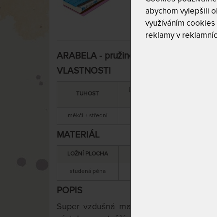
abychom vylepšili ob
využíváním cookies
reklamy v reklamníc
ARABELA - pružinová ortopedická matr
VLASTNOSTI
DOPORUČENÁ
SNÍMATEL
TUHOST
NOSNOST
POTAH
měkčí + střední
140 kg
ano
MATERIÁL
LOŽNÍ PLOCHA
MATERIÁL JÁDRA
studená pěna
pružiny + kokosová vlákna
POPIS
Super vzdušná matrace s taškovými pru