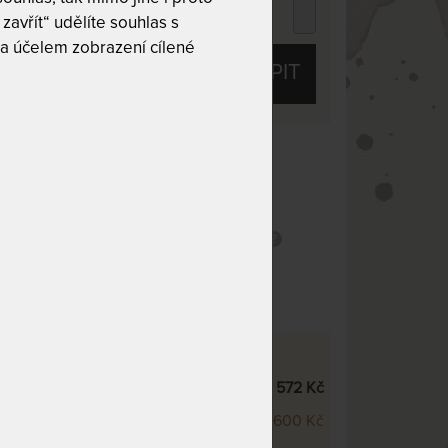
54 Kč
zavřít“ udělíte souhlas s
chci slevu
55 Kč
a účelem zobrazení cílené
KOUPIT
 10
Tuhost 7 z 10
obek
Praní na 60 °C
Snímatelný potah
potah
I NA:
- měkčí verze
18 572 Kč
ARD - tvrdší verze
19 600 Kč