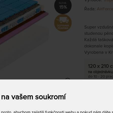
15%
Řada:
AirForc
Super vzdušná
studenou pěno
Každá tašková
dokonale kopír
Vyrobena v Kr
120 x 210 
na objednávku
do 10 - 20 prac
Tento produkt si
 na vašem soukromí
T
m
roto, abychom zajistili funkčnosti webu a pokud nám dáte so
c