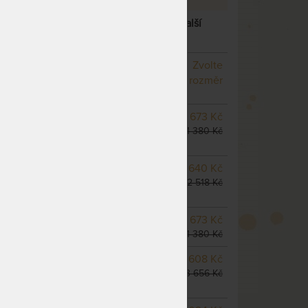
UŽINOVÁ ORTOPEDICKÁ MATRACE
– další
NA OBJEDNÁVKU
Zvolte
odesíláme do 10 - 20 prac.
rozměr
dnů
NA OBJEDNÁVKU
9 673 Kč
odesíláme do 10 - 20 prac.
11 380 Kč
dnů
NA OBJEDNÁVKU
10 640 Kč
odesíláme do 10 - 20 prac.
12 518 Kč
dnů
SKLADEM 4 KS
odesíláme
9 673 Kč
do 5 prac. dnů
11 380 Kč
m
NA OBJEDNÁVKU
11 608 Kč
odesíláme do 10 - 20 prac.
13 656 Kč
dnů