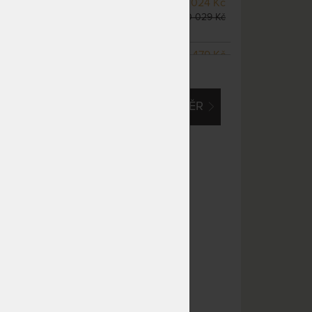
NA OBJEDNÁVKU
17 024 Kč
odesíláme do 10 - 20 prac.
20 029 Kč
dnů
NA OBJEDNÁVKU
15 479 Kč
ZOBRAZIT VŠECHNY VARIANTY
odesíláme do 10 - 20 prac.
18 210 Kč
dnů
EM O VLASTNÍ, ATYPICKÝ ROZMĚR
NA OBJEDNÁVKU
19 346 Kč
odesíláme do 10 - 20 prac.
22 760 Kč
dnů
NA OBJEDNÁVKU
19 346 Kč
odesíláme do 10 - 20 prac.
22 760 Kč
dnů
NA OBJEDNÁVKU
19 346 Kč
odesíláme do 10 - 20 prac.
22 760 Kč
dnů
m
NA OBJEDNÁVKU
25 152 Kč
odesíláme do 10 - 20 prac.
29 590 Kč
dnů