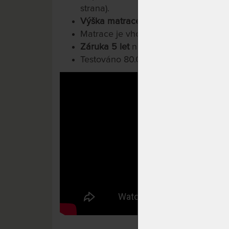
strana).
Výška matrace cca: 24 cm
.
Matrace je vhodná pro pevný laťový 
Záruka 5 let
na jádro matrace.
Testováno 80.000x.