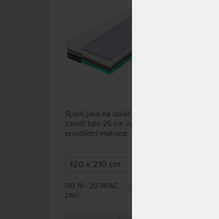
GelTouch pěnou
Gel
15%
11 x
Spaní jako na obláčku vám
Span
zaručí tato 25 cm vysoká,
zaru
prvotřídní matrace. Dobrá volba
prvo
pro spáče, kteří se více potí.
pro 
Možnost volby výšky 25 cm
Mož
nebo 30 cm.
neb
DO 10 - 20 PRAC.
DO 1
35 088 Kč
DNŮ
DNŮ
41 280 Kč