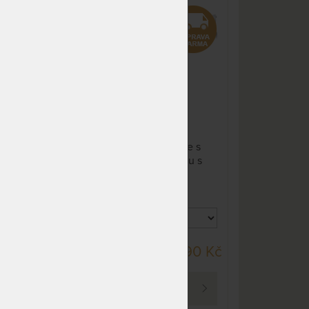
NA OBJEDNÁVKU
13 929 Kč
pohodlná matrace
odesíláme do 10 - 20 prac.
16 387 Kč
dnů
NA OBJEDNÁVKU
20 429 Kč
odesíláme do 10 - 20 prac.
24 035 Kč
dnů
NA OBJEDNÁVKU
18 572 Kč
odesíláme do 10 - 20 prac.
21 850 Kč
dnů
s
Měkká a pohodlná matrace s
.
oporou přizpůsobenou tělu s
NA OBJEDNÁVKU
23 215 Kč
potahem SmartCool pro
odesíláme do 10 - 20 prac.
27 312 Kč
příjemný chladivý pocit.
dnů
NA OBJEDNÁVKU
23 215 Kč
odesíláme do 10 - 20 prac.
27 312 Kč
dnů
DO 40 PRAC. DNŮ
0 Kč
50 490 Kč
NA OBJEDNÁVKU
23 215 Kč
odesíláme do 10 - 20 prac.
27 312 Kč
PROHLÉDNOUT
dnů