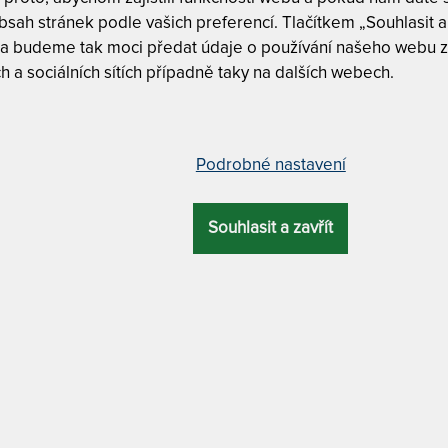
8
sah stránek podle vašich preferencí. Tlačítkem „Souhlasit a 
 a budeme tak moci předat údaje o používání našeho webu z
h a sociálních sítích případně taky na dalších webech.
ace 120 x 210 cm
Tuhost 5 z
Podrobné nastavení
NÝ
CELKOVÁ
ZÁRUKA
PROFILACE
Český výr
VÝŠKA
Souhlasit a zavřít
24 cm
5 let
7 zón
7 zón
Dělitelný 
MATERIÁL POTAHU
antibakteriální / praní na 60 °C + antistatický
PODÍVEJTE SE 
ARABELA 
ARABELA H
žinami, studenou pěnou a kokosovou