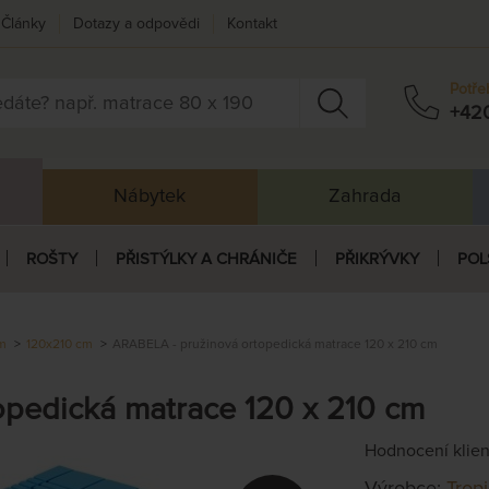
Články
Dotazy a odpovědi
Kontakt
Potře
+42
Nábytek
Zahrada
ROŠTY
PŘISTÝLKY A CHRÁNIČE
PŘIKRÝVKY
POL
cm
120x210 cm
ARABELA - pružinová ortopedická matrace 120 x 210 cm
opedická matrace 120 x 210 cm
Hodnocení klie
Výrobce:
Trop