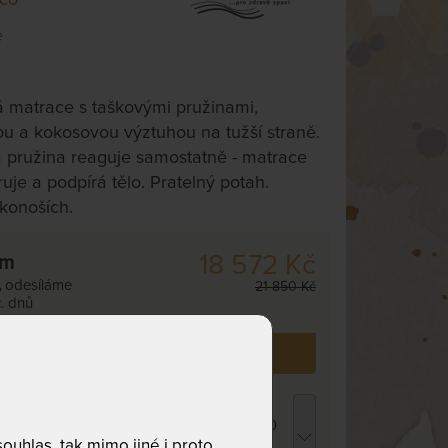
e
 matrace s taškovými pružinami,
u a kokosovou výztuhou na tužší straně.
 pružina reaguje samostatně - matrace
uje a podpírá tělo. Pratelný potah.
konoších.
18 572 Kč
cm
,
odesíláme
21 850 Kč
. dnů
 již zakoupilo
42
zákazníků.
ROPICO POLYCOTTON MEDICAL -
atracový chránič - praní na 95 °C 120 x 210
uhlas, tak mimo jiné i proto
m