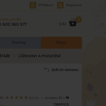
Přihlášení
Registrace
bujete poradit?
0
0 Kč
0 603 360 977
Značky
Slevy
ŠTÁŘE
LŮŽKOVINY A POVLEČENÍ
Zpět do seznamu
ntů
•
prodáno 42 x
5,0
(3x)
ico