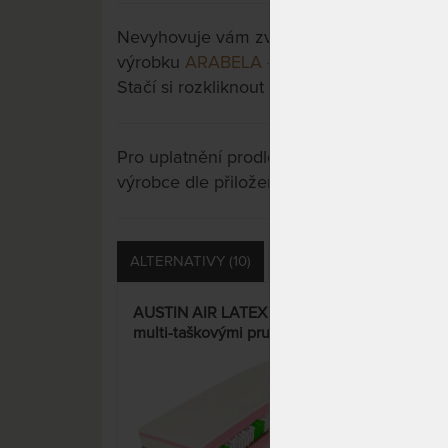
Nevyhovuje vám zvolená varianta výrobku?
výrobku
ARABELA - pružinová ortopedick
Stačí si rozkliknout další přes tlačítko "Zo
Pro uplatnění prodloužené záruky je nutn
výrobce dle přiložených instrukcí u výrobk
ALTERNATIVY (10)
PŘÍSLUŠENSTVÍ (15)
AUSTIN AIR LATEX - matrace s
ARA
multi-taškovými pružinami,
pruž
latexem a polštářem Tom
s hy
KOKOS jako dárek – AKCE
15%
„Férové ceny“