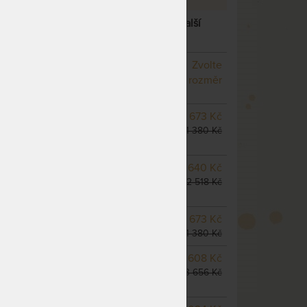
UŽINOVÁ ORTOPEDICKÁ MATRACE
– další
NA OBJEDNÁVKU
Zvolte
odesíláme do 10 - 20 prac.
rozměr
dnů
NA OBJEDNÁVKU
9 673 Kč
odesíláme do 10 - 20 prac.
11 380 Kč
dnů
NA OBJEDNÁVKU
10 640 Kč
odesíláme do 10 - 20 prac.
12 518 Kč
dnů
SKLADEM 4 KS
odesíláme
9 673 Kč
do 5 prac. dnů
11 380 Kč
m
NA OBJEDNÁVKU
11 608 Kč
odesíláme do 10 - 20 prac.
13 656 Kč
dnů