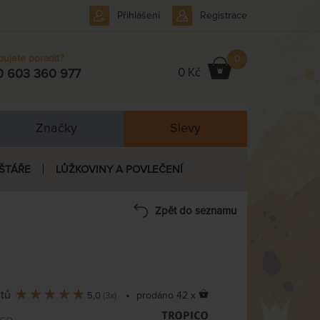
Přihlášení
Registrace
bujete poradit?
0
0 Kč
0 603 360 977
Značky
Slevy
ŠTÁŘE
LŮŽKOVINY A POVLEČENÍ
Zpět do seznamu
ntů
•
prodáno 42 x
5,0
(3x)
ico