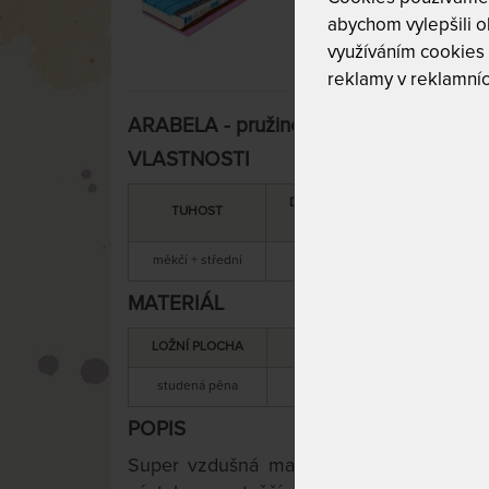
abychom vylepšili ob
využíváním cookies
reklamy v reklamníc
ARABELA - pružinová ortopedická matr
VLASTNOSTI
DOPORUČENÁ
SNÍMATEL
TUHOST
NOSNOST
POTAH
měkčí + střední
140 kg
ano
MATERIÁL
LOŽNÍ PLOCHA
MATERIÁL JÁDRA
studená pěna
pružiny + kokosová vlákna
POPIS
Super vzdušná matrace s taškovými pru