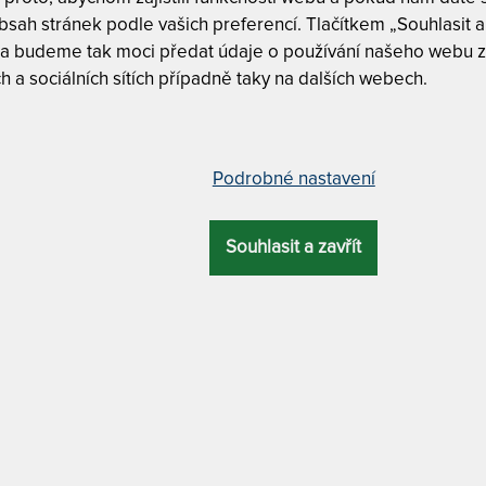
7
sah stránek podle vašich preferencí. Tlačítkem „Souhlasit a 
 a budeme tak moci předat údaje o používání našeho webu z
h a sociálních sítích případně taky na dalších webech.
ace 120 x 200 cm
Tuhost 5 z
Podrobné nastavení
NÝ
CELKOVÁ
ZÁRUKA
PROFILACE
Český výr
VÝŠKA
Souhlasit a zavřít
24 cm
5 let
7 zón
7 zón
Dělitelný 
MATERIÁL POTAHU
antibakteriální / praní na 60 °C + antistatický
PODÍVEJTE SE 
ARABELA 
ARABELA H
žinami, studenou pěnou a kokosovou