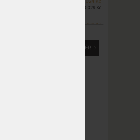
NA OBJEDNÁVKU
17 024 Kč
odesíláme do 10 - 20 prac.
20 029 Kč
dnů
NA OBJEDNÁVKU
15 479 Kč
ZOBRAZIT VŠECHNY VARIANTY
odesíláme do 10 - 20 prac.
18 210 Kč
dnů
EM O VLASTNÍ, ATYPICKÝ ROZMĚR
NA OBJEDNÁVKU
19 346 Kč
odesíláme do 10 - 20 prac.
22 760 Kč
dnů
NA OBJEDNÁVKU
19 346 Kč
odesíláme do 10 - 20 prac.
22 760 Kč
dnů
NA OBJEDNÁVKU
19 346 Kč
odesíláme do 10 - 20 prac.
22 760 Kč
dnů
m
NA OBJEDNÁVKU
25 152 Kč
odesíláme do 10 - 20 prac.
29 590 Kč
dnů