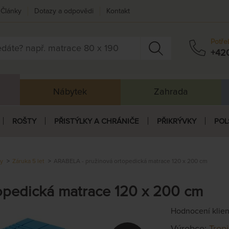
Články
Dotazy a odpovědi
Kontakt
Potře
+42
Nábytek
Zahrada
ROŠTY
PŘISTÝLKY A CHRÁNIČE
PŘIKRÝVKY
POL
ky
Záruka 5 let
ARABELA - pružinová ortopedická matrace 120 x 200 cm
opedická matrace 120 x 200 cm
Hodnocení klie
Výrobce:
Trop