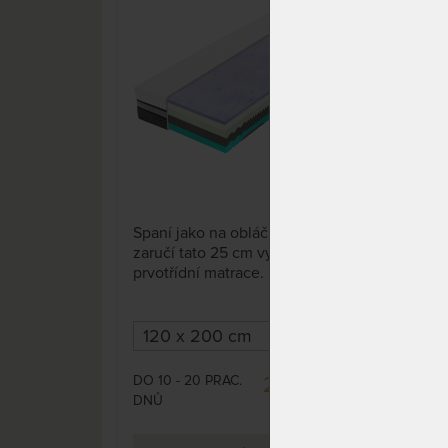
GelTouch pěnou
Gel
15%
11 x
Spaní jako na obláčku vám
Span
zaručí tato 25 cm vysoká,
zaru
prvotřídní matrace. Dobrá volba
prvo
pro spáče, kteří se více potí.
pro 
Možnost volby výšky 25 cm
Mož
nebo 30 cm.
neb
DO 10 - 20 PRAC.
DO 1
29 240 Kč
DNŮ
DNŮ
34 400 Kč