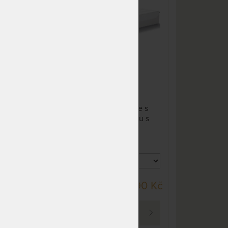
NA OBJEDNÁVKU
13 929 Kč
pohodlná matrace
odesíláme do 10 - 20 prac.
16 387 Kč
dnů
NA OBJEDNÁVKU
20 429 Kč
odesíláme do 10 - 20 prac.
24 035 Kč
dnů
NA OBJEDNÁVKU
18 572 Kč
odesíláme do 10 - 20 prac.
21 850 Kč
dnů
s
Měkká a pohodlná matrace s
.
oporou přizpůsobenou tělu s
NA OBJEDNÁVKU
23 215 Kč
potahem SmartCool pro
odesíláme do 10 - 20 prac.
27 312 Kč
příjemný chladivý pocit.
dnů
NA OBJEDNÁVKU
23 215 Kč
odesíláme do 10 - 20 prac.
27 312 Kč
dnů
DO 40 PRAC. DNŮ
0 Kč
67 490 Kč
NA OBJEDNÁVKU
23 215 Kč
odesíláme do 10 - 20 prac.
27 312 Kč
PROHLÉDNOUT
dnů