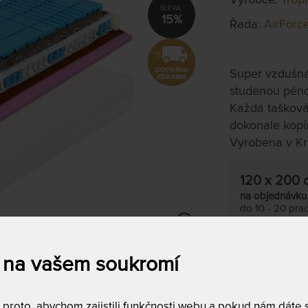
15%
Řada:
AirForc
Super vzdušná
studenou pěno
Každá tašková
dokonale kopír
Vyrobena v Kr
120 x 200 
na objednávku
do 10 - 20 prac
Tento produkt si
 na vašem soukromí
T
m
roto, abychom zajistili funkčnosti webu a pokud nám dáte so
c