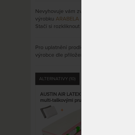
Nevyhovuje vám zvolená varianta výrobku?
výrobku
ARABELA - pružinová ortopedick
Stačí si rozkliknout další přes tlačítko "Zo
Pro uplatnění prodloužené záruky je nutn
výrobce dle přiložených instrukcí u výrobk
ALTERNATIVY (10)
PŘÍSLUŠENSTVÍ (15)
AUSTIN AIR LATEX - matrace s
ARA
multi-taškovými pružinami,
pruž
latexem a polštářem Tom
s hy
KOKOS jako dárek – AKCE
15%
„Férové ceny“