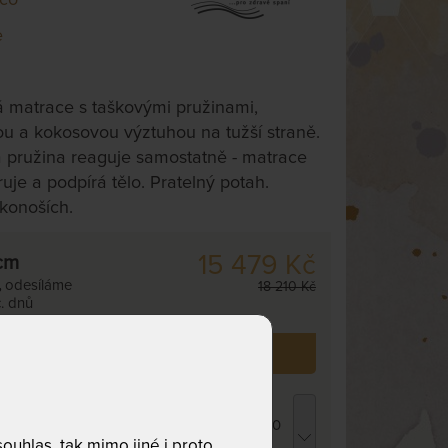
e
 matrace s taškovými pružinami,
u a kokosovou výztuhou na tužší straně.
 pružina reaguje samostatně - matrace
uje a podpírá tělo. Pratelný potah.
konoších.
15 479 Kč
cm
,
odesíláme
18 210 Kč
. dnů
 již zakoupilo
42
zákazníků.
ROPICO POLYCOTTON MEDICAL -
atracový chránič - praní na 95 °C 120 x 200
uhlas, tak mimo jiné i proto
m