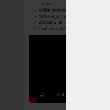
strana).
Výška matrace cca: 24 cm
.
Matrace je vhodná pro pevný laťový 
Záruka 5 let
na jádro matrace.
Testováno 80.000x.