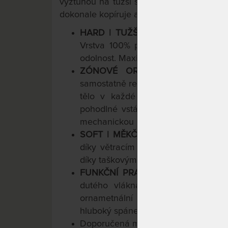
výztuhou na tužší straně.
Každá tašková 
dokonale kopíruje a podpírá tělo. Prateln
HARD | TUŽŠÍ STRANA MATRACE
Vrstva 100% přírodních vláken z p
odolnost. Maximální doporučená nos
ZÓNOVÉ ORTOPEDICKÉ JÁDRO
samostatně reagujících pružinek z če
tělo v každé poloze. Robustní pě
pohodlné vstávání. Objemové hmot
mechanickou i hygienickou životnost
SOFT | MĚKČÍ STRANA MATRACE
-
díky větracím kanálkům ve třech os
díky taškovým pružinám. Maximální 
FUNKČNÍ PRATELNÝ POTAH
- Pra
dutého vlákna zvyšuje prodyšnost
ornametnální prošívání drží tvar. 
hluboký spánek.
Dvojdílná konstrukc
Doporučená maximální nosnost do 1