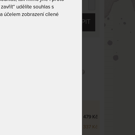
76 Kč
zavřít“ udělíte souhlas s
chci slevu
50 Kč
a účelem zobrazení cílené
KOUPIT
 10
Tuhost 7 z 10
obek
Praní na 60 °C
Snímatelný potah
potah
I NA:
- měkčí verze
15 479 Kč
ARD - tvrdší verze
16 337 Kč