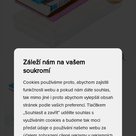
Záleží nám na vašem
soukromí
Cookies používáme proto, abychom zajistili
funkčnosti webu a pokud nám dáte souhlas,
tak mimo jiné i proto abychom vylepšili obsah
stránek podle vašich preferencí. Tlačítkem
„Souhlasit a zavřít“ udělíte souhlas s
využíváním cookies a budeme tak moci
předat údaje o používání našeho webu za
účelem zobrazení cílené reklamy v reklamních