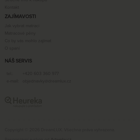
Stručné info k nákupu
Kontakt
ZAJÍMAVOSTI
Jak vybrat matraci
Matracové pěny
Co by vás mohlo zajímat
O spaní
NÁŠ SERVIS
tel.:
+420 603 360 977
e-mail:
objednavky@dreamlux.cz
Copyright © 2026 DreamLUX. Všechna práva vyhrazena.
Responzivní e-shop od
Artweby.cz