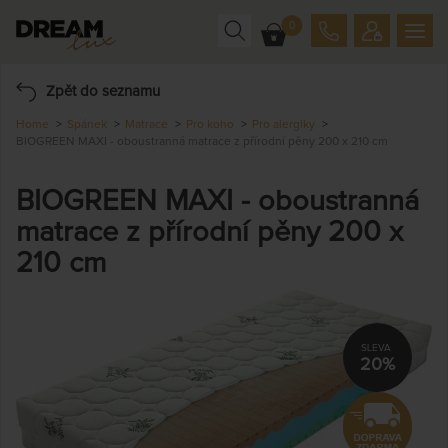
0
Zpět do seznamu
Home
Spánek
Matrace
Pro koho
Pro alergiky
BIOGREEN MAXI - oboustranná matrace z přírodní pěny 200 x 210 cm
BIOGREEN MAXI - oboustranná
matrace z přírodní pěny 200 x
210 cm
20%