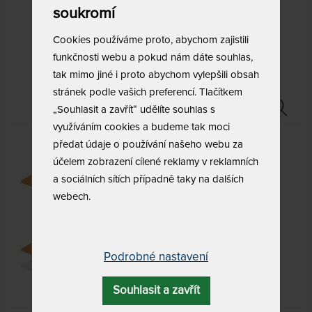
soukromí
Cookies používáme proto, abychom zajistili
funkčnosti webu a pokud nám dáte souhlas,
tak mimo jiné i proto abychom vylepšili obsah
stránek podle vašich preferencí. Tlačítkem
„Souhlasit a zavřít“ udělíte souhlas s
využíváním cookies a budeme tak moci
předat údaje o používání našeho webu za
účelem zobrazení cílené reklamy v reklamních
a sociálních sítích případně taky na dalších
webech.
Podrobné nastavení
Souhlasit a zavřít