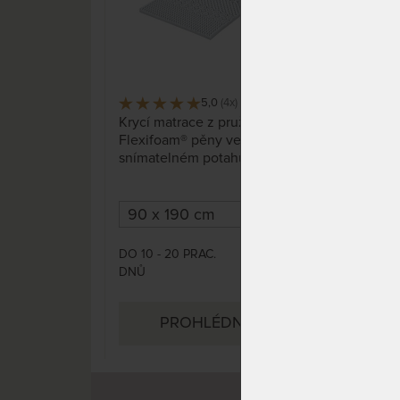
5,0
(4x)
58 x
Krycí matrace z pružné
Top
Flexifoam® pěny ve
dop
snímatelném potahu s
vaš
klimatizační vrstvou dutého
vlákna.
DO 10 - 20 PRAC.
DO 
2 772 Kč
DNŮ
PROHLÉDNOUT