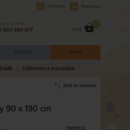
Přihlášení
Registrace
bujete poradit?
0
0 Kč
0 603 360 977
Značky
Slevy
ŠTÁŘE
LŮŽKOVINY A POVLEČENÍ
Zpět do seznamu
y 90 x 190 cm
ico