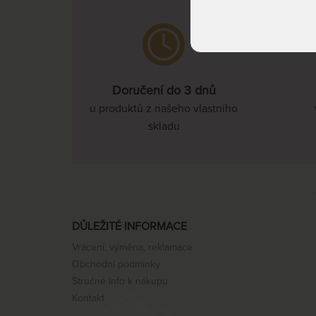
Doručení do 3 dnů
u produktů z našeho vlastního
skladu
DŮLEŽITÉ INFORMACE
Vrácení, výměna, reklamace
Obchodní podmínky
Stručné info k nákupu
Kontakt