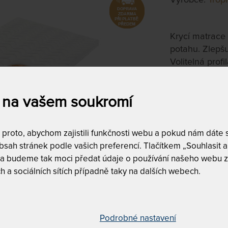
Krycí matrace
potahu. Zlepšu
Volitelná profi
Volitelná vla
 na vašem soukromí
90 x 190 c
roto, abychom zajistili funkčnosti webu a pokud nám dáte so
na objednávku
sah stránek podle vašich preferencí. Tlačítkem „Souhlasit a 
do 10 - 20 prac
 a budeme tak moci předat údaje o používání našeho webu z
h a sociálních sítích případně taky na dalších webech.
Tento produkt si
Podrobné nastavení