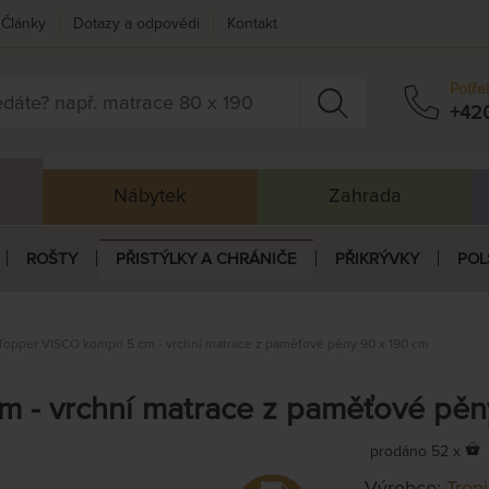
Články
Dotazy a odpovědi
Kontakt
Potře
+42
Nábytek
Zahrada
ROŠTY
PŘISTÝLKY A CHRÁNIČE
PŘIKRÝVKY
POL
Topper VISCO kompri 5 cm - vrchní matrace z paměťové pěny 90 x 190 cm
m - vrchní matrace z paměťové pěn
prodáno 52 x
Výrobce:
Trop