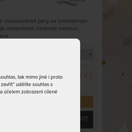
 z viscoelastické pěny ve snímatelném
je ortopedické vlastnosti matrace.
lace.
stnost
4 169 Kč
m
uhlas, tak mimo jiné i proto
,
odesíláme
zavřít“ udělíte souhlas s
. dnů
a účelem zobrazení cílené
 již zakoupilo
52
zákazníků.
KOUPIT