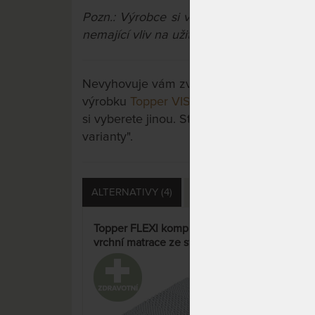
Pozn.:
Výrobce si vyhrazuje právo na př
nemající vliv na užitné vlastnosti výrobků.
Nevyhovuje vám zvolená varianta výrobku?
výrobku
Topper VISCO kompri 5 cm - vrc
si vyberete jinou. Stačí si rozkliknout dalš
varianty".
ALTERNATIVY (4)
DOTAZY (0)
HODNOCE
Topper FLEXI kompri 5 cm -
Topp
vrchní matrace ze studené
mat
pěny