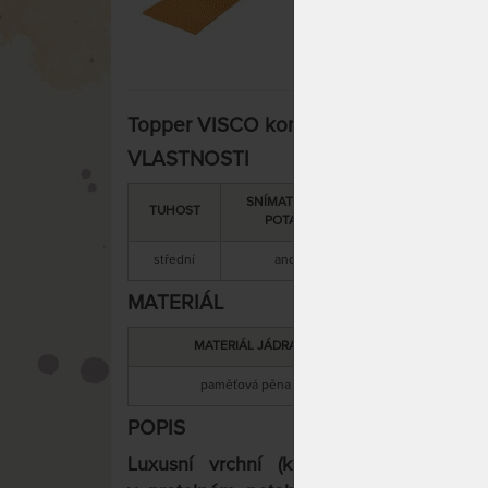
Topper VISCO kompri 5 cm - vrchní ma
VLASTNOSTI
SNÍMATELNÝ
CELKOVÁ
TUHOST
ZÁ
POTAH
VÝŠKA
střední
ano
5 cm
4 
MATERIÁL
MATERIÁL JÁDRA
paměťová pěna
s
POPIS
Luxusní vrchní (krycí) matrace z pam