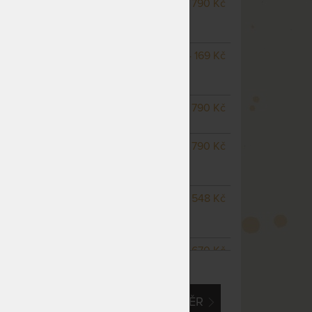
NA OBJEDNÁVKU
3 790 Kč
odesíláme do 10 - 20 prac.
dnů
NA OBJEDNÁVKU
4 169 Kč
odesíláme do 10 - 20 prac.
dnů
-
NEDOSTUPNÉ
3 790 Kč
sic
nedá se zakoupit
NA OBJEDNÁVKU
3 790 Kč
odesíláme do 10 - 20 prac.
dnů
m
NA OBJEDNÁVKU
4 548 Kč
odesíláme do 10 - 20 prac.
dnů
NA OBJEDNÁVKU
6 670 Kč
ZOBRAZIT VŠECHNY VARIANTY
odesíláme do 10 - 20 prac.
dnů
EM O VLASTNÍ, ATYPICKÝ ROZMĚR
NA OBJEDNÁVKU
6 070 Kč