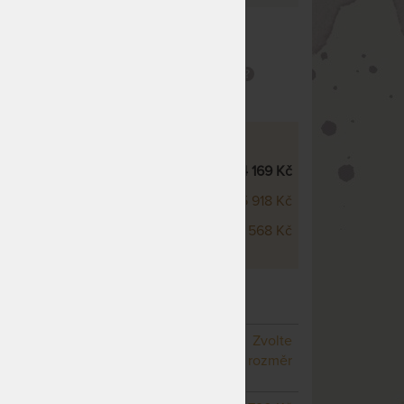
 životnost
Praní na 60 °C
zující výskytu
Snímatelný potah
terií
 - VÝŠKOVÉ VARIANTY
sco 5 cm
4 169 Kč
sco 7 cm
5 918 Kč
sco 9 cm
7 568 Kč
KOMPRI 5 CM - VRCHNÍ MATRACE Z
NY
– další varianty
NA OBJEDNÁVKU
Zvolte
odesíláme do 10 - 20 prac.
rozměr
dnů