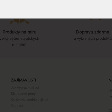
90 x 210 cm
Produkty na míru
Doprava zdarma
100 x 210 cm
velký výběr atypických
u vybraných produktů
rozměrů
110 x 210 cm
120 x 210 cm
ZAJÍMAVOSTI
N
Jak vybrat matraci
t
140 x 210 cm
Matracové pěny
e
Co by vás mohlo zajímat
O spaní
160 x 210 cm