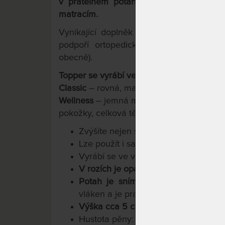
v pratelném potahu s gumovými pásky
matracím.
Vynikající doplněk pro každý konstrukč
podpoří ortopedické vlastnosti a poho
obecně).
Topper se vyrábí ve dvou volitelných pro
Classic
– rovná, masivní neprofilovaná p
Wellness
– jemná masážní profilace po ce
pokožky, celková tělesná relaxace).
Zvýšíte nejen své výšku lůžka, ale i s
Lze použít i samostatně jako masážní
Vyrábí se ve výškách 5 cm,
7 cm
ne
V rozích je opatřen gumovými pásky 
Potah je snímatelný, dvojdílný
, pro
vláken a je pratelný na 60°C.
Výška cca 5 cm
3
Hustota pěny: 45 kg/m