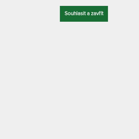
Prodlužuje
Souhlasit a zavřít
Potah zame
plísní a bak
trace z paměťové pěny 90 x 190 cm
TOPPER VISCO
Topper Vi
RUKA
ÚČEL
Topper Vi
roky
proti pocení, pohybové problémy
Topper Vi
TOPPER VISCO 
MATERIÁL POTAHU
PAMĚŤOVÉ PĚ
 klimatizační vrstvou z dutého vlákna
ATYP
ěťové (visco) pěny střední tuhosti