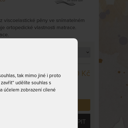
 z viscoelastické pěny ve snímatelném
je ortopedické vlastnosti matrace.
lace.
stnost
3 790 Kč
m 80 x 200
uhlas, tak mimo jiné i proto
zavřít“ udělíte souhlas s
,
odesíláme
a účelem zobrazení cílené
. dnů
 již zakoupilo
52
zákazníků.
KOUPIT