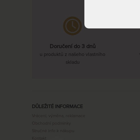
Doručení do 3 dnů
u produktů z našeho vlastního
skladu
DŮLEŽITÉ INFORMACE
Vrácení, výměna, reklamace
Obchodní podmínky
Stručné info k nákupu
Kontakt