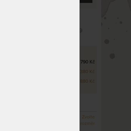
 životnost
Praní na 60 °C
zující výskytu
Snímatelný potah
terií
 - VÝŠKOVÉ VARIANTY
sco 5 cm
3 790 Kč
sco 7 cm
5 380 Kč
sco 9 cm
6 880 Kč
KOMPRI 5 CM - VRCHNÍ MATRACE Z
NY
– další varianty
NA OBJEDNÁVKU
Zvolte
odesíláme do 10 - 20 prac.
rozměr
dnů