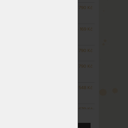
NA OBJEDNÁVKU
3 790 Kč
odesíláme do 10 - 20 prac.
dnů
NA OBJEDNÁVKU
4 169 Kč
odesíláme do 10 - 20 prac.
dnů
-
NEDOSTUPNÉ
3 790 Kč
sic
nedá se zakoupit
NA OBJEDNÁVKU
3 790 Kč
odesíláme do 10 - 20 prac.
dnů
m
NA OBJEDNÁVKU
4 548 Kč
odesíláme do 10 - 20 prac.
dnů
NA OBJEDNÁVKU
6 670 Kč
ZOBRAZIT VŠECHNY VARIANTY
odesíláme do 10 - 20 prac.
dnů