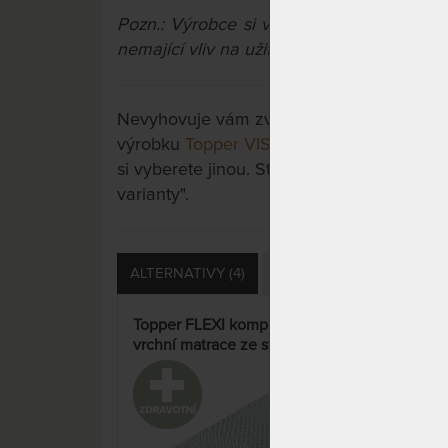
Pozn.:
Výrobce si vyhrazuje právo na př
nemající vliv na užitné vlastnosti výrobků.
Nevyhovuje vám zvolená varianta výrobku?
výrobku
Topper VISCO kompri 5 cm - vrc
si vyberete jinou. Stačí si rozkliknout dalš
varianty".
ALTERNATIVY (4)
DOTAZY (0)
HODNOCE
Topper FLEXI kompri 5 cm -
Topp
vrchní matrace ze studené
mat
pěny