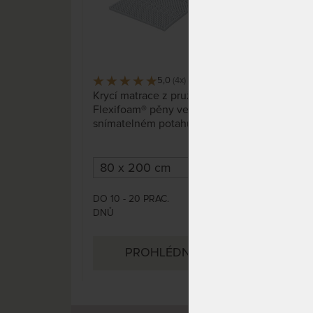
5,0
(4x)
58 x
Krycí matrace z pružné
Top
Flexifoam® pěny ve
dop
snímatelném potahu s
vaš
klimatizační vrstvou dutého
vlákna.
DO 10 - 20 PRAC.
SKL
2 520 Kč
DNŮ
DO 
(dal
do 1
PROHLÉDNOUT