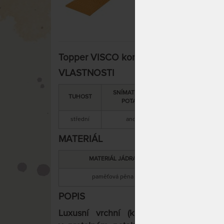
Topper VISCO kompri 5 cm - vrchní ma
VLASTNOSTI
SNÍMATELNÝ
CELKOVÁ
TUHOST
ZÁ
POTAH
VÝŠKA
střední
ano
5 cm
4 
MATERIÁL
MATERIÁL JÁDRA
paměťová pěna
s
POPIS
Luxusní vrchní (krycí) matrace z pam