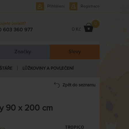
Přihlášení
Registrace
bujete poradit?
0
0 Kč
0 603 360 977
Značky
Slevy
ŠTÁŘE
LŮŽKOVINY A POVLEČENÍ
Zpět do seznamu
ny 90 x 200 cm
ico