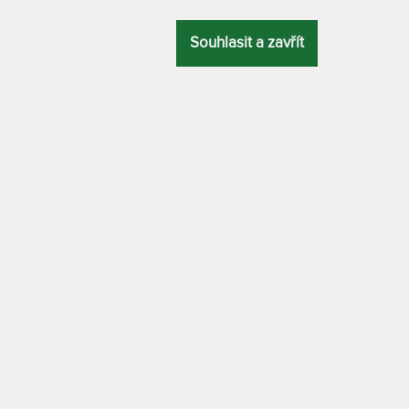
Souhlasit a zavřít
Prodlužuje
Potah zame
plísní a bak
trace z paměťové pěny 90 x 200 cm
TOPPER VISCO
RUKA
ÚČEL
Topper Vi
roky
proti pocení, pohybové problémy
Topper Vi
Topper Vi
MATERIÁL POTAHU
TOPPER VISCO 
 klimatizační vrstvou z dutého vlákna
PAMĚŤOVÉ PĚ
ATYP
ěťové (visco) pěny střední tuhosti