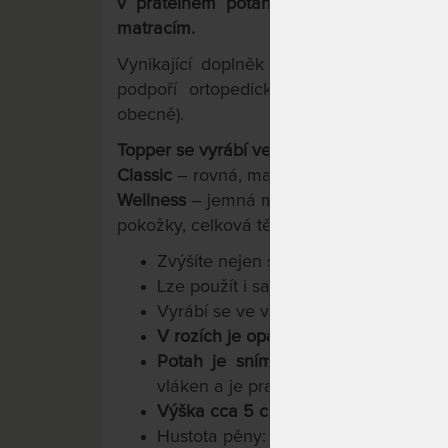
v pratelném potahu s gumovými pásky
matracím.
Vynikající doplněk pro každý konstrukč
podpoří ortopedické vlastnosti a poho
obecně).
Topper se vyrábí ve dvou volitelných pro
Classic
– rovná, masivní neprofilovaná p
Wellness
– jemná masážní profilace po ce
pokožky, celková tělesná relaxace).
Zvýšíte nejen své výšku lůžka, ale i s
Lze použít i samostatně jako masážní
Vyrábí se ve výškách 5 cm,
7 cm
ne
V rozích je opatřen gumovými pásky 
Potah je snímatelný, dvojdílný
, pro
vláken a je pratelný na 60°C.
Výška cca 5 cm
3
Hustota pěny: 45 kg/m