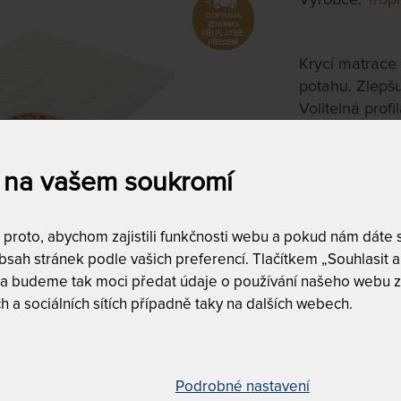
Krycí matrace
potahu. Zlepšu
Volitelná profi
Volitelná vla
 na vašem soukromí
90 x 200 c
roto, abychom zajistili funkčnosti webu a pokud nám dáte so
cm
sah stránek podle vašich preferencí. Tlačítkem „Souhlasit a 
na objednávku
 a budeme tak moci předat údaje o používání našeho webu z
do 10 - 20 prac
h a sociálních sítích případně taky na dalších webech.
Tento produkt si
Podrobné nastavení