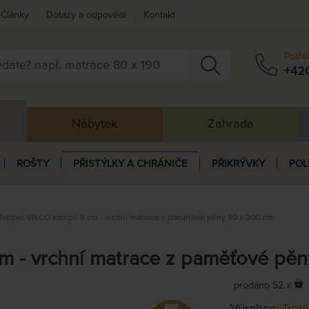
Články
Dotazy a odpovědi
Kontakt
Potře
+42
Nábytek
Zahrada
ROŠTY
PŘISTÝLKY A CHRÁNIČE
PŘIKRÝVKY
POL
Topper VISCO kompri 5 cm - vrchní matrace z paměťové pěny 90 x 200 cm
m - vrchní matrace z paměťové pě
prodáno 52 x
Výrobce:
Trop