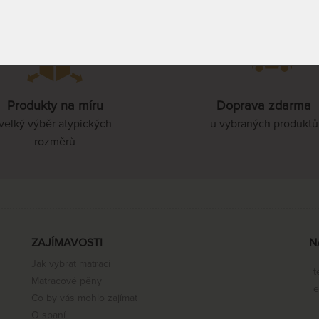
85 x 210 cm
90 x 210 cm
Produkty na míru
Doprava zdarma
100 x 210 cm
velký výběr atypických
u vybraných produktů
rozměrů
110 x 210 cm
120 x 210 cm
ZAJÍMAVOSTI
N
Jak vybrat matraci
t
140 x 210 cm
Matracové pěny
e
Co by vás mohlo zajímat
O spaní