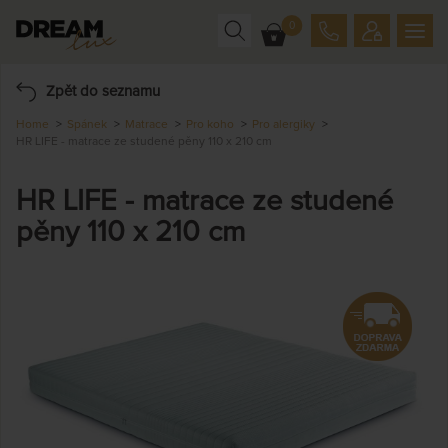
0
Zpět do seznamu
Home
Spánek
Matrace
Pro koho
Pro alergiky
HR LIFE - matrace ze studené pěny 110 x 210 cm
HR LIFE - matrace ze studené
pěny 110 x 210 cm